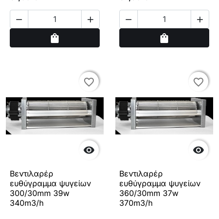




Αγορά
Αγορά
shopping_bag
shopping_bag
favorite_border
favorite_border
favorite_border
favorite_border


Βεντιλαρέρ
Βεντιλαρέρ
ευθύγραμμα ψυγείων
ευθύγραμμα ψυγείων
300/30mm 39w
360/30mm 37w
340m3/h
370m3/h