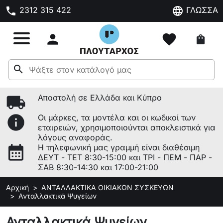
phone
language
2312 315 422
ΓΛΩΣΣΑ

favorite
shopping_bag
search
local_shipping
Αποστολή σε Ελλάδα και Κύπρο
info
Οι μάρκες, τα μοντέλα και οι κωδικοί των
εταιρειών, χρησιμοποιούνται αποκλειστικά για
λόγους αναφοράς.
calendar_month
Η τηλεφωνική μας γραμμή είναι διαθέσιμη
ΔΕΥΤ - ΤΕΤ 8:30-15:00 και ΤΡΙ - ΠΕΜ - ΠΑΡ -
ΣΑΒ 8:30-14:30 και 17:00-21:00
Αρχική
ΑΝΤΑΛΛΑΚΤΙΚΑ ΟΙΚΙΑΚΩΝ ΣΥΣΚΕΥΩΝ
Ανταλλακτικά Ψυγείων
Ανταλλακτικά Ψυγείων