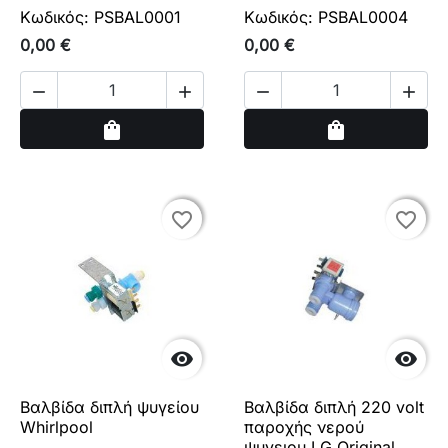
Κωδικός: PSBAL0001
Κωδικός: PSBAL0004
0,00 €
0,00 €




Αγορά
Αγορά
shopping_bag
shopping_bag
favorite_border
favorite_border
favorite_border
favorite_border


Βαλβίδα διπλή ψυγείου
Βαλβίδα διπλή 220 volt
Whirlpool
παροχής νερού
ψυγειου LG Original