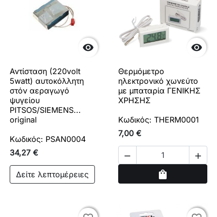


Αντίσταση (220volt
Θερμόμετρο
5watt) αυτοκόλλητη
ηλεκτρονικό χωνεύτο
στόν αεραγωγό
με μπαταρία ΓΕΝΙΚΗΣ
ψυγείου
ΧΡΗΣΗΣ
PITSOS/SIEMENS...
original
Κωδικός: THERM0001
7,00 €
Κωδικός: PSAN0004
34,27 €


Αγορά
shopping_bag
Δείτε λεπτομέρειες