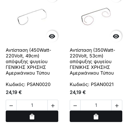


Αντίσταση (450Watt-
Αντίσταση (350Watt-
220Volt, 49cm)
220Volt, 53cm)
απόψυξης ψυγείου
απόψυξης ψυγείου
ΓΕΝΙΚΗΣ ΧΡΗΣΗΣ
ΓΕΝΙΚΗΣ ΧΡΗΣΗΣ
Αμερικάνικου Τύπου
Αμερικάνικου Τύπου
Κωδικός: PSAN0020
Κωδικός: PSAN0021
24,19 €
24,19 €




Αγορά
Αγορά
shopping_bag
shopping_bag