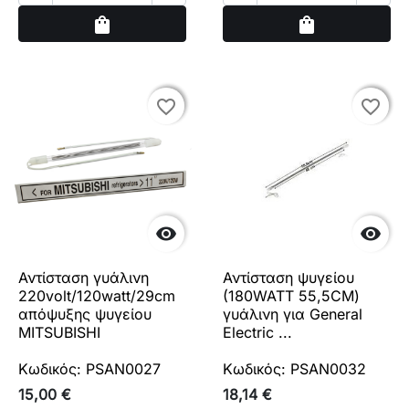
Αγορά
Αγορά
shopping_bag
shopping_bag
favorite_border
favorite_border
favorite_border
favorite_border


Αντίσταση γυάλινη
Αντίσταση ψυγείου
220volt/120watt/29cm
(180WATT 55,5CM)
απόψυξης ψυγείου
γυάλινη για General
MITSUBISHI
Electric ...
Κωδικός: PSAN0027
Κωδικός: PSAN0032
15,00 €
18,14 €