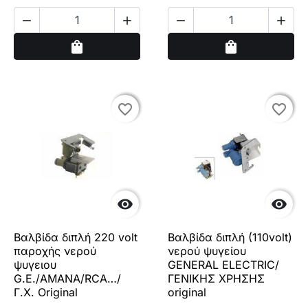




Αγορά
Αγορά
shopping_bag
shopping_bag
favorite_border
favorite_border
favorite_border
favorite_border


Βαλβίδα διπλή 220 volt
Βαλβίδα διπλή (110volt)
παροχής νερού
νερού ψυγείου
ψυγειου
GENERAL ELECTRIC/
G.E./AMANA/RCA…/
ΓΕΝΙΚΗΣ ΧΡΗΣΗΣ
Γ.Χ. Original
original