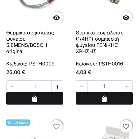


Θερμικό ασφαλείας
Θερμικό ασφαλείας
ψυγείου
(1/4HP) συμπιεστή
SIEMENS/BOSCH
ψυγείου ΓΕΝΙΚΗΣ
original
ΧΡΗΣΗΣ
Κωδικός: PSTH0009
Κωδικός: PSTH0016
25,00 €
4,03 €




Αγορά
Αγορά
shopping_bag
shopping_bag
Out of stock
favorite_border
favorite_border
favorite_border
favorite_border