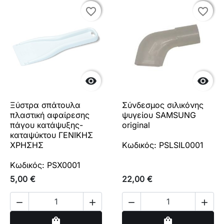
favorite_border
favorite_border
favorite_border
favorite_border


Ξύστρα σπάτουλα
Σύνδεσμος σιλικόνης
πλαστική αφαίρεσης
ψυγείου SAMSUNG
πάγου κατάψυξης-
original
καταψύκτου ΓΕΝΙΚΗΣ
ΧΡΗΣΗΣ
Κωδικός: PSLSIL0001
Κωδικός: PSX0001
5,00 €
22,00 €




Αγορά
Αγορά
shopping_bag
shopping_bag