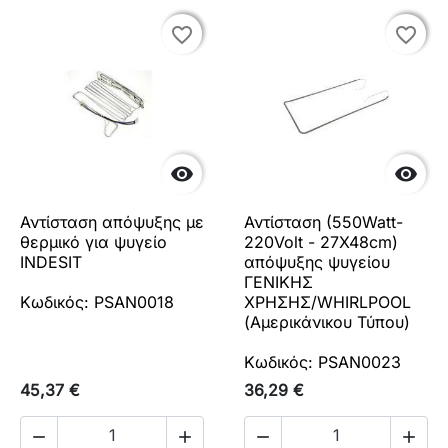
favorite_border
favorite_border
favorite_border
favorite_border


Αντίσταση απόψυξης με
Αντίσταση (550Watt-
θερμικό για ψυγείο
220Volt - 27X48cm)
INDESIT
απόψυξης ψυγείου
ΓΕΝΙΚΗΣ
Κωδικός: PSAN0018
ΧΡΗΣΗΣ/WHIRLPOOL
(Αμερικάνικου Τύπου)
Κωδικός: PSAN0023
45,37 €
36,29 €



