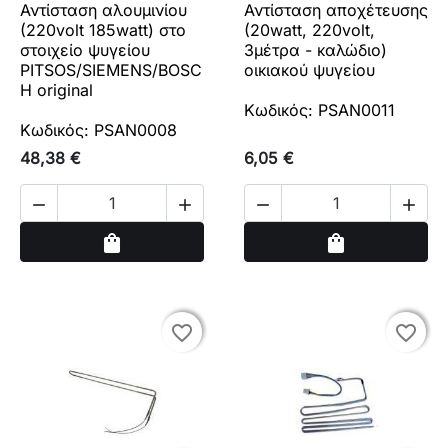
Αντίσταση αλουμινίου
Αντίσταση αποχέτευσης
(220volt 185watt) στο
(20watt, 220volt,
στοιχείο ψυγείου
3μέτρα - καλώδιο)
PITSOS/SIEMENS/BOSC
οικιακού ψυγείου
H original
Κωδικός: PSAN0011
Κωδικός: PSAN0008
48,38 €
6,05 €




Αγορά
Αγορά
shopping_bag
shopping_bag
favorite_border
favorite_border
favorite_border
favorite_border