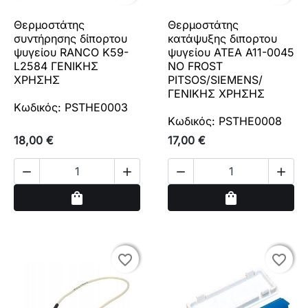
Θερμοστάτης
Θερμοστάτης
συντήρησης δίπορτου
κατάψυξης διπορτου
ψυγείου RANCO K59-
ψυγείου ATEA A11-0045
L2584 ΓΕΝΙΚΗΣ
NO FROST
ΧΡΗΣΗΣ
PITSOS/SIEMENS/
ΓΕΝΙΚΗΣ ΧΡΗΣΗΣ
Κωδικός: PSTHE0003
Κωδικός: PSTHE0008
18,00 €
17,00 €




Αγορά
Αγορά
shopping_bag
shopping_bag
favorite_border
favorite_border
favorite_border
favorite_border