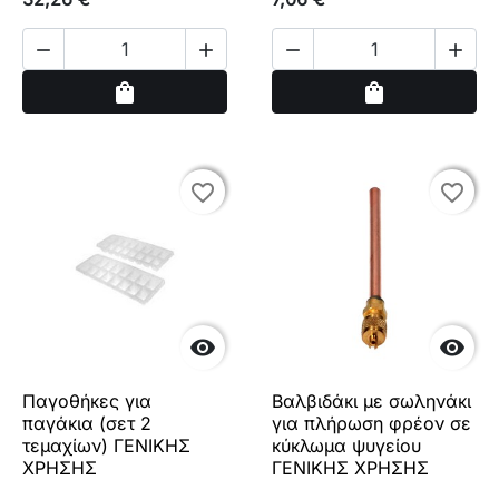




Αγορά
Αγορά
shopping_bag
shopping_bag
favorite_border
favorite_border
favorite_border
favorite_border


Παγοθήκες για
Βαλβιδάκι με σωληνάκι
παγάκια (σετ 2
για πλήρωση φρέον σε
τεμαχίων) ΓΕΝΙΚΗΣ
κύκλωμα ψυγείου
ΧΡΗΣΗΣ
ΓΕΝΙΚΗΣ ΧΡΗΣΗΣ