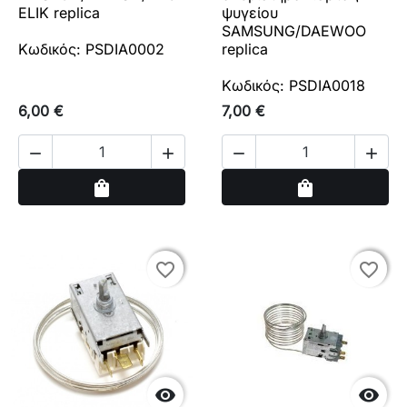
ELIK replica
ψυγείου
SAMSUNG/DAEWOO
Κωδικός: PSDIA0002
replica
Κωδικός: PSDIA0018
6,00 €
7,00 €




Αγορά
Αγορά
shopping_bag
shopping_bag
favorite_border
favorite_border
favorite_border
favorite_border

