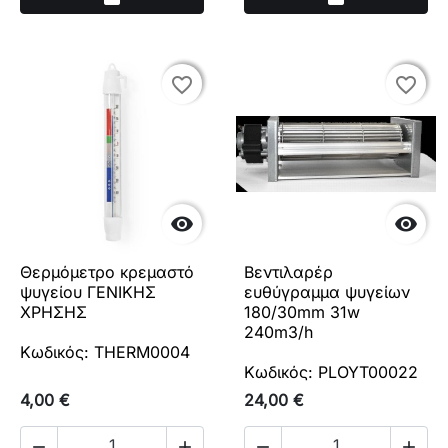
favorite_border
favorite_border
favorite_border
favorite_border


Θερμόμετρο κρεμαστό
Βεντιλαρέρ
ψυγείου ΓΕΝΙΚΗΣ
ευθύγραμμα ψυγείων
ΧΡΗΣΗΣ
180/30mm 31w
240m3/h
Κωδικός: THERM0004
Κωδικός: PLOYT00022
4,00 €
24,00 €



