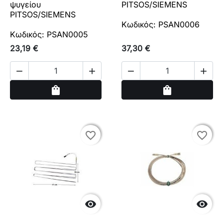
ψυγείου
PITSOS/SIEMENS
PITSOS/SIEMENS
Κωδικός: PSAN0006
Κωδικός: PSAN0005
23,19 €
37,30 €




Αγορά
Αγορά
shopping_bag
shopping_bag
favorite_border
favorite_border
favorite_border
favorite_border

