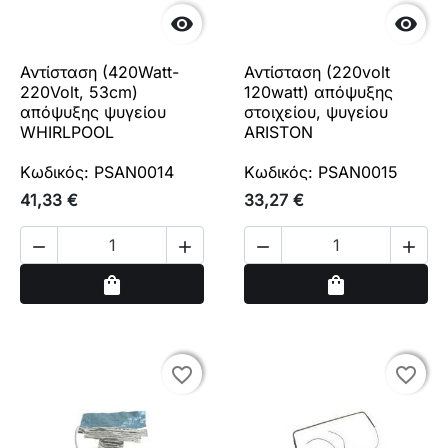


Αντίσταση (420Watt-
Αντίσταση (220volt
220Volt, 53cm)
120watt) απόψυξης
απόψυξης ψυγείου
στοιχείου, ψυγείου
WHIRLPOOL
ARISTON
Κωδικός: PSAN0014
Κωδικός: PSAN0015
41,33 €
33,27 €




Αγορά
Αγορά
shopping_bag
shopping_bag
favorite_border
favorite_border
favorite_border
favorite_border