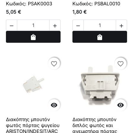
Κωδικός: PSAK0003
Κωδικός: PSBAL0010
5,05 €
1,80 €




Αγορά
Αγορά
shopping_bag
shopping_bag
favorite_border
favorite_border
favorite_border
favorite_border


Διακόπτης μπουτόν
Διακόπτης μπουτόν
φωτός πόρτας ψυγείου
διπλός φωτός και
ARISTON/INDESIT/ARC
ανεμιστήρα πόρτας