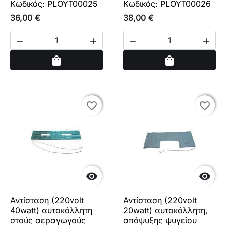
Κωδικός: PLOYT00025
Κωδικός: PLOYT00026
36,00 €
38,00 €




Αγορά
Αγορά
shopping_bag
shopping_bag
favorite_border
favorite_border
favorite_border
favorite_border


Αντίσταση (220volt
Αντίσταση (220volt
40watt) αυτοκόλλητη
20watt) αυτοκόλλητη,
στούς αεραγωγούς
απόψυξης ψυγείου