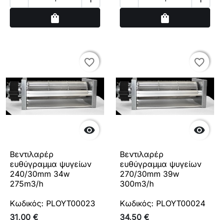
Αγορά
Αγορά
shopping_bag
shopping_bag
favorite_border
favorite_border
favorite_border
favorite_border


Βεντιλαρέρ
Βεντιλαρέρ
ευθύγραμμα ψυγείων
ευθύγραμμα ψυγείων
240/30mm 34w
270/30mm 39w
275m3/h
300m3/h
Κωδικός: PLOYT00023
Κωδικός: PLOYT00024
31,00 €
34,50 €