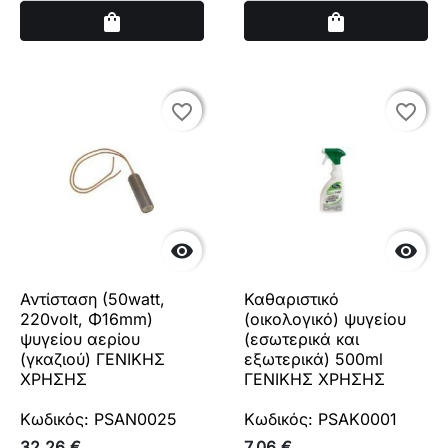
Αγορά
Αγορά
shopping_bag
shopping_bag
favorite_border
favorite_border
favorite_border
favorite_border


Αντίσταση (50watt,
Καθαριστικό
220volt, Φ16mm)
(οικολογικό) ψυγείου
ψυγείου αερίου
(εσωτερικά και
(γκαζιού) ΓΕΝΙΚΗΣ
εξωτερικά) 500ml
ΧΡΗΣΗΣ
ΓΕΝΙΚΗΣ ΧΡΗΣΗΣ
Κωδικός: PSAN0025
Κωδικός: PSAK0001
32,26 €
7,06 €