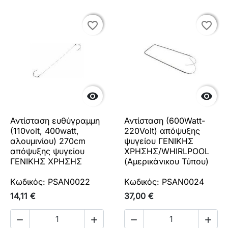
favorite_border
favorite_border
favorite_border
favorite_border


Αντίσταση ευθύγραμμη
Αντίσταση (600Watt-
(110volt, 400watt,
220Volt) απόψυξης
αλουμινίου) 270cm
ψυγείου ΓΕΝΙΚΗΣ
απόψυξης ψυγείου
ΧΡΗΣΗΣ/WHIRLPOOL
ΓΕΝΙΚΗΣ ΧΡΗΣΗΣ
(Αμερικάνικου Τύπου)
Κωδικός: PSAN0022
Κωδικός: PSAN0024
14,11 €
37,00 €



