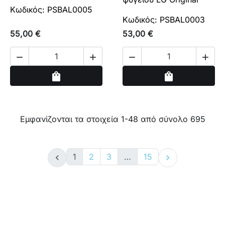
Κωδικός: PSBAL0005
Κωδικός: PSBAL0003
55,00 €
53,00 €




Αγορά
Αγορά
shopping_bag
shopping_bag
Εμφανίζονται τα στοιχεία 1-48 από σύνολο 695
1
2
3
…
15

