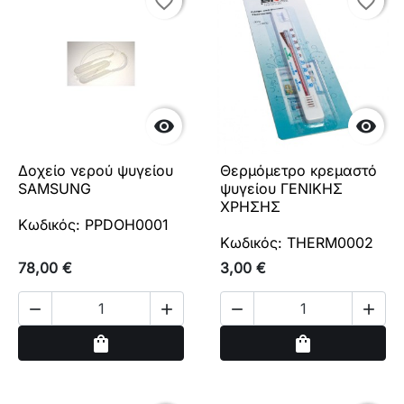
favorite_border
favorite_border
favorite_border
favorite_border


Δοχείο νερού ψυγείου
Θερμόμετρο κρεμαστό
SAMSUNG
ψυγείου ΓΕΝΙΚΗΣ
ΧΡΗΣΗΣ
Κωδικός: PPDOH0001
Κωδικός: THERM0002
78,00 €
3,00 €




Αγορά
Αγορά
shopping_bag
shopping_bag