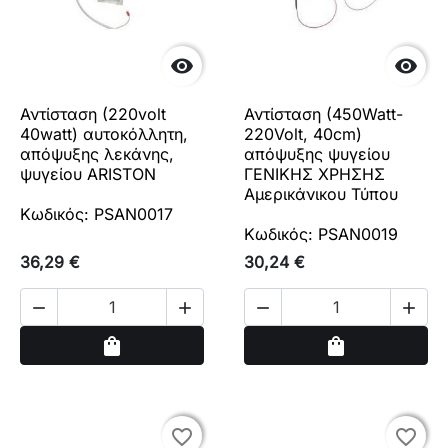


Αντίσταση (220volt
Αντίσταση (450Watt-
40watt) αυτοκόλλητη,
220Volt, 40cm)
απόψυξης λεκάνης,
απόψυξης ψυγείου
ψυγείου ARISTON
ΓΕΝΙΚΗΣ ΧΡΗΣΗΣ
Αμερικάνικου Τύπου
Κωδικός: PSAN0017
Κωδικός: PSAN0019
36,29 €
30,24 €




Αγορά
Αγορά
shopping_bag
shopping_bag
favorite_border
favorite_border
favorite_border
favorite_border