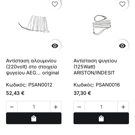
favorite_border
favorite_border
favorite_border
favorite_border


Αντίσταση αλουμινίου
Αντίσταση ψυγείου
(220volt) στο στοιχείο
(125Watt)
ψυγείου AEG... original
ARISTON/INDESIT
Κωδικός: PSAN0012
Κωδικός: PSAN0016
52,43 €
37,30 €




Αγορά
Αγορά
shopping_bag
shopping_bag