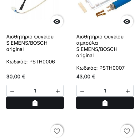


Αισθητήριο ψυγείου
Αισθητήριο ψυγείου
SIEMENS/BOSCH
αμπούλα
original
SIEMENS/BOSCH
original
Κωδικός: PSTH0006
Κωδικός: PSTH0007
30,00 €
43,00 €




Αγορά
Αγορά
shopping_bag
shopping_bag
favorite_border
favorite_border
favorite_border
favorite_border