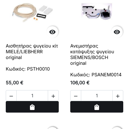


Αισθητήρας ψυγείου κίτ
Ανεμιστήρας
MIELE/LIEBHERR
κατάψυξης ψυγείου
original
SIEMENS/BOSCH
original
Κωδικός: PSTH0010
Κωδικός: PSANEM0014
55,00 €
106,00 €




Αγορά
Αγορά
shopping_bag
shopping_bag