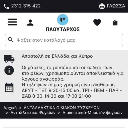
phone
language
2312 315 422
ΓΛΩΣΣΑ

favorite
shopping_bag
search
local_shipping
Αποστολή σε Ελλάδα και Κύπρο
info
Οι μάρκες, τα μοντέλα και οι κωδικοί των
εταιρειών, χρησιμοποιούνται αποκλειστικά για
λόγους αναφοράς.
calendar_month
Η τηλεφωνική μας γραμμή είναι διαθέσιμη
ΔΕΥΤ - ΤΕΤ 8:30-15:00 και ΤΡΙ - ΠΕΜ - ΠΑΡ -
ΣΑΒ 8:30-14:30 και 17:00-21:00
Αρχική
ΑΝΤΑΛΛΑΚΤΙΚΑ ΟΙΚΙΑΚΩΝ ΣΥΣΚΕΥΩΝ
Ανταλλακτικά Ψυγείων
Διακοπτάκια-Μπουτόν ψυγειών