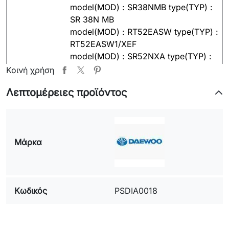
model(MOD) : SR38NMB type(TYP) :
SR 38N MB
model(MOD) : RT52EASW type(TYP) :
RT52EASW1/XEF
model(MOD) : SR52NXA type(TYP) :
SR 52 NXA
Κοινή χρήση
model(MOD) : RT54QMSW1/XTR
Λεπτομέρειες προϊόντος
SHARP
model(MOD) : SJ-P68M-WH
type(TYP) : SJP68MWH
model(MOD) : SJ-68MAA (SJ-P58M-
Μάρκα
SL, SJ-58M-GY, SJ-P63M-SL, SJ-
63M-GY, SJ-P68M-SL, SJ-68M-GY)
type(TYP) : SJ68MAA (SJP58MSL,
SJ58MGY, SJP63MSL, SJ63MGY,
Κωδικός
PSDIA0018
SJP68MSL, SJ68MGY)
model(MOD) : SJ-48H-S type(TYP) :
SJ48HS
model(MOD) : SJ-51H-S type(TYP) :