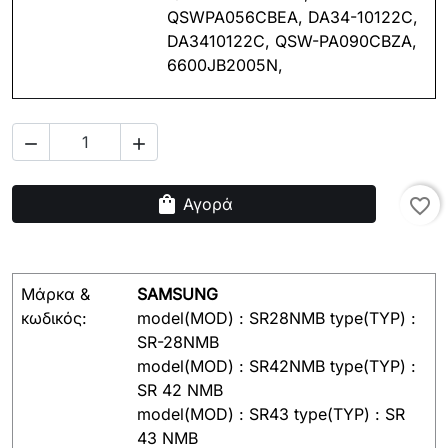
QSWPA056CBEA, DA34-10122C,
DA3410122C, QSW-PA090CBZA,
6600JB2005N,


shopping_bag
Αγορά
favorite_border
Μάρκα &
SAMSUNG
κωδικός:
model(MOD) : SR28NMB type(TYP) :
SR-28NMB
model(MOD) : SR42NMB type(TYP) :
SR 42 NMB
model(MOD) : SR43 type(TYP) : SR
43 NMB