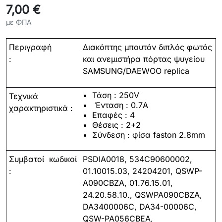
7,00 €
με ΦΠΑ
Περιγραφή
Διακόπτης μπουτόν διπλός φωτός
:
και ανεμιστήρα πόρτας ψυγείου
SAMSUNG/
DAEWOO
replica
Τάση :
250
V
Τεχνικά
Ένταση :
0.7
Α
χαρακτηριστικά :
Επαφές :
4
Θέσεις :
2+2
Σύνδεση
:
φίσα
faston 2.8mm
Συμβατοί
κωδικοί
PSDIA0018, 534C90600002,
:
01.10015.03, 24204201, QSWP-
A090CBZA, 01.76.15.01,
24.20.58.10., QSWPA090CBZA,
DA3400006C, DA34-00006C,
QSW-PA056CBEA,