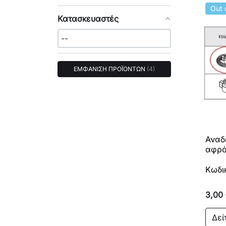
Out 
Κατασκευαστές
ΕΜΦΑΝΙΣΗ ΠΡΟΪΟΝΤΩΝ
4
Αναδ
αφρό
Κωδι
3,00
Δεί