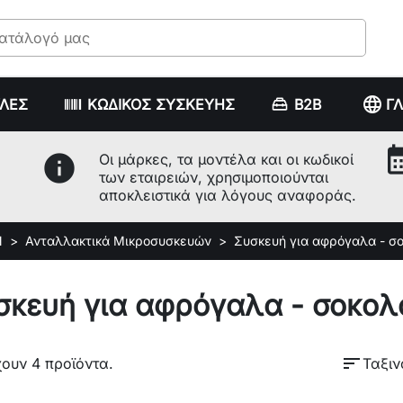
language
ΥΛΕΣ
ΚΩΔΙΚΟΣ ΣΥΣΚΕΥΗΣ
B2B
Γ
calenda
info
Οι μάρκες, τα μοντέλα και οι κωδικοί
των εταιρειών, χρησιμοποιούνται
αποκλειστικά για λόγους αναφοράς.
Ν
Ανταλλακτικά Μικροσυσκευών
Συσκευή για αφρόγαλα - σ
σκευή για αφρόγαλα - σοκολ
sort
ουν 4 προϊόντα.
Ταξιν