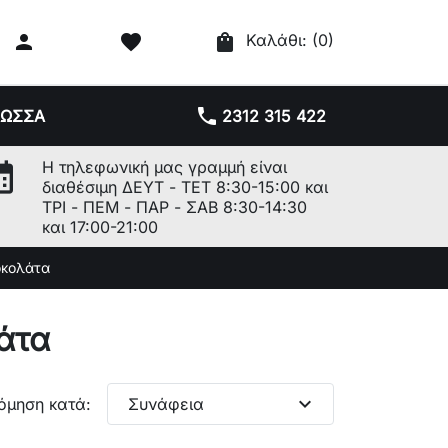

favorite
shopping_bag
Καλάθι:
(0)
phone
ΛΩΣΣΑ
2312 315 422
r_month
Η τηλεφωνική μας γραμμή είναι
διαθέσιμη ΔΕΥΤ - ΤΕΤ 8:30-15:00 και
ΤΡΙ - ΠΕΜ - ΠΑΡ - ΣΑΒ 8:30-14:30
και 17:00-21:00
οκολάτα
άτα
expand_more
όμηση κατά:
Συνάφεια