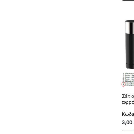
Σέτ 
αφρό
Κωδι
3,00