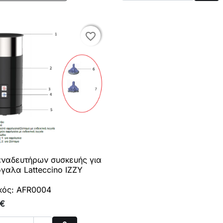
Αγο
favorite_border
favorite_border
αναδευτήρων συσκευής για

Γρήγορη προβολή
γαλα Latteccino IZZY
κός: AFR0004
 €