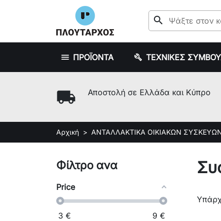
search
ΠΡΟΪΟΝΤΑ
ΤΕΧΝΙΚΕΣ ΣΥΜΒΟ
local_shipping
Αποστολή σε Ελλάδα και Κύπρο
Αρχική
ΑΝΤΑΛΛΑΚΤΙΚΑ ΟΙΚΙΑΚΩΝ ΣΥΣΚΕΥΩ
Συ
Φίλτρο ανα
Price
Υπάρχ
3
€
9
€