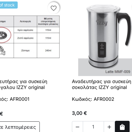
of stock
favorite_border
favorite_border
ευτήρας για συσκεύη
Αναδευτήρας για συσκεύη

Γρήγορη προβολή

Γρήγορη προβολή
γαλου IZZY original
σοκολάτας IZZY original
κός: AFR0001
Κωδικός: AFR0002
3,00 €
 €
shopping_bag
τε λεπτομέρειες

