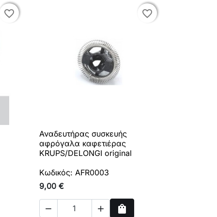
favorite_border
favorite_border
favorite_border
favorite_border
Αναδευτήρας συσκευής

Γρήγορη προβολή
αφρόγαλα καφετιέρας
KRUPS/DELONGI original
Κωδικός: AFR0003
9,00 €
shopping_bag

