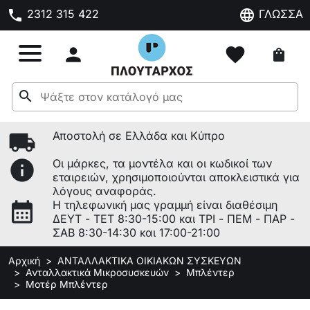
phone
language
2312 315 422
ΓΛΩΣΣΑ

favorite
shopping_bag
search
local_shipping
Αποστολή σε Ελλάδα και Κύπρο
info
Οι μάρκες, τα μοντέλα και οι κωδικοί των
εταιρειών, χρησιμοποιούνται αποκλειστικά για
λόγους αναφοράς.
calendar_month
Η τηλεφωνική μας γραμμή είναι διαθέσιμη
ΔΕΥΤ - ΤΕΤ 8:30-15:00 και ΤΡΙ - ΠΕΜ - ΠΑΡ -
ΣΑΒ 8:30-14:30 και 17:00-21:00
Αρχική
ΑΝΤΑΛΛΑΚΤΙΚΑ ΟΙΚΙΑΚΩΝ ΣΥΣΚΕΥΩΝ
Ανταλλακτικά Μικροσυσκευών
Μπλέντερ
Μοτέρ Μπλέντερ