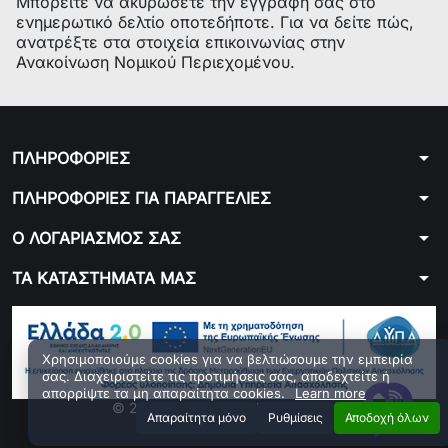
Μπορείτε να ακυρώσετε την εγγραφή σας στο
ενημερωτικό δελτίο οποτεδήποτε. Για να δείτε πώς,
ανατρέξτε στα στοιχεία επικοινωνίας στην
Ανακοίνωση Νομικού Περιεχομένου.
arrow_drop_down
ΠΛΗΡΟΦΟΡΙΕΣ
arrow_drop_down
ΠΛΗΡΟΦΟΡΙΕΣ ΓΙΑ ΠΑΡΑΓΓΕΛΙΕΣ
arrow_drop_down
Ο ΛΟΓΑΡΙΑΣΜΟΣ ΣΑΣ
arrow_drop_down
ΤΑ ΚΑΤΑΣΤΗΜΑΤΑ ΜΑΣ
Χρησιμοποιούμε cookies για να βελτιώσουμε την εμπειρία
σας. Διαχειριστείτε τις προτιμήσεις σας, αποδεχτείτε ή
απορρίψτε τα μη απαραίτητα cookies.
Learn more
© 2026 - ploutarxoselectronics.gr
Aπαραίτητα μόνο
Ρυθμίσεις
Αποδοχή όλων
Developed by 01generator