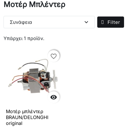
Μοτέρ Μπλέντερ
expand_more
Συνάφεια
Filter
Υπάρχει 1 προϊόν.
favorite_border
favorite_border

Μοτέρ μπλέντερ
BRAUN/DELONGHI
original