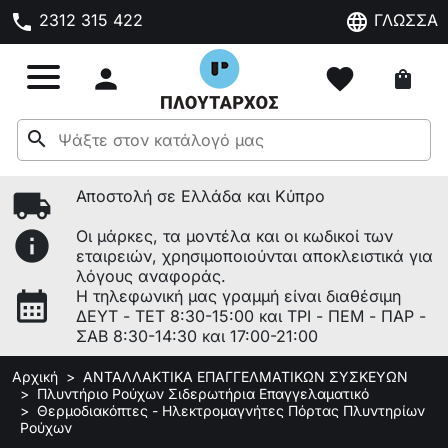
phone
language
2312 315 422
ΓΛΩΣΣΑ

favorite
shopping_bag
search
local_shipping
Αποστολή σε Ελλάδα και Κύπρο
info
Οι μάρκες, τα μοντέλα και οι κωδικοί των
εταιρειών, χρησιμοποιούνται αποκλειστικά για
λόγους αναφοράς.
calendar_month
Η τηλεφωνική μας γραμμή είναι διαθέσιμη
ΔΕΥΤ - ΤΕΤ 8:30-15:00 και ΤΡΙ - ΠΕΜ - ΠΑΡ -
ΣΑΒ 8:30-14:30 και 17:00-21:00
Αρχική
ΑΝΤΑΛΛΑΚΤΙΚΑ ΕΠΑΓΓΕΛΜΑΤΙΚΩΝ ΣΥΣΚΕΥΩΝ
Πλυντήριο Ρούχων Σιδερωτήρια Επαγγελαματικό
Θερμοδιακόπτες - Ηλεκτρομαγνήτες Πόρτας Πλυντηρίων
Ρούχων