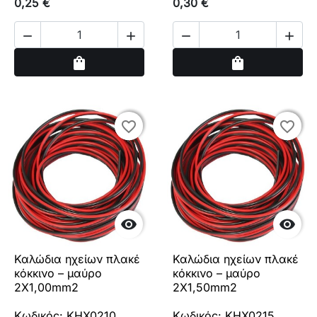
0,25 €
0,30 €




Αγορά
Αγορά
shopping_bag
shopping_bag
favorite_border
favorite_border
favorite_border
favorite_border


Καλώδια ηχείων πλακέ
Καλώδια ηχείων πλακέ
κόκκινο – μαύρο
κόκκινο – μαύρο
2Χ1,00mm2
2Χ1,50mm2
Κωδικός: KHX0210
Κωδικός: KHX0215