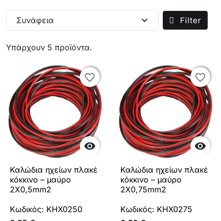
expand_more
Συνάφεια
Filter
Υπάρχουν 5 προϊόντα.
favorite_border
favorite_border
favorite_border
favorite_border


Καλώδια ηχείων πλακέ
Καλώδια ηχείων πλακέ
κόκκινο – μαύρο
κόκκινο – μαύρο
2Χ0,5mm2
2Χ0,75mm2
Κωδικός: KHX0250
Κωδικός: KHX0275