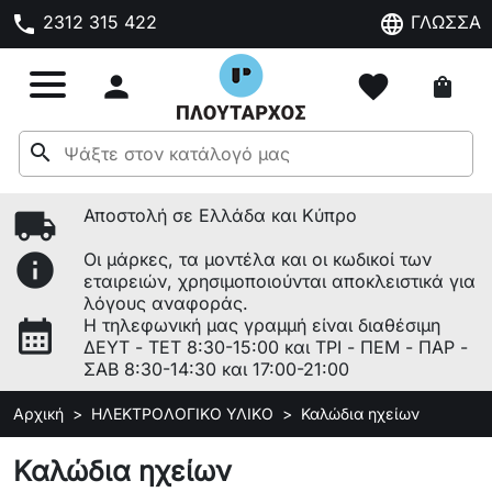
phone
language
2312 315 422
ΓΛΩΣΣΑ

favorite
shopping_bag
search
local_shipping
Αποστολή σε Ελλάδα και Κύπρο
info
Οι μάρκες, τα μοντέλα και οι κωδικοί των
εταιρειών, χρησιμοποιούνται αποκλειστικά για
λόγους αναφοράς.
calendar_month
Η τηλεφωνική μας γραμμή είναι διαθέσιμη
ΔΕΥΤ - ΤΕΤ 8:30-15:00 και ΤΡΙ - ΠΕΜ - ΠΑΡ -
ΣΑΒ 8:30-14:30 και 17:00-21:00
Αρχική
ΗΛΕΚΤΡΟΛΟΓΙΚΟ ΥΛΙΚΟ
Καλώδια ηχείων
Καλώδια ηχείων