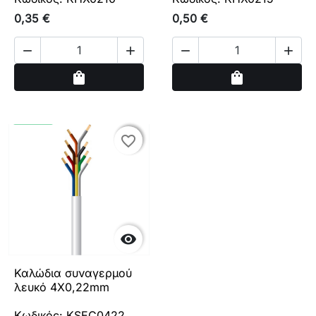
0,35 €
0,50 €




Αγορά
Αγορά
shopping_bag
shopping_bag
favorite_border
favorite_border

Καλώδια συναγερμού
λευκό 4Χ0,22mm
Κωδικός: KSEC0422