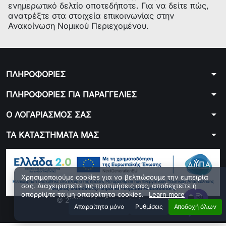
ενημερωτικό δελτίο οποτεδήποτε. Για να δείτε πώς,
ανατρέξτε στα στοιχεία επικοινωνίας στην
Ανακοίνωση Νομικού Περιεχομένου.
arrow_drop_down
ΠΛΗΡΟΦΟΡΙΕΣ
arrow_drop_down
ΠΛΗΡΟΦΟΡΙΕΣ ΓΙΑ ΠΑΡΑΓΓΕΛΙΕΣ
arrow_drop_down
Ο ΛΟΓΑΡΙΑΣΜΟΣ ΣΑΣ
arrow_drop_down
ΤΑ ΚΑΤΑΣΤΗΜΑΤΑ ΜΑΣ
Χρησιμοποιούμε cookies για να βελτιώσουμε την εμπειρία
σας. Διαχειριστείτε τις προτιμήσεις σας, αποδεχτείτε ή
απορρίψτε τα μη απαραίτητα cookies.
Learn more
© 2026 - ploutarxoselectronics.gr
Aπαραίτητα μόνο
Ρυθμίσεις
Αποδοχή όλων
Developed by 01generator