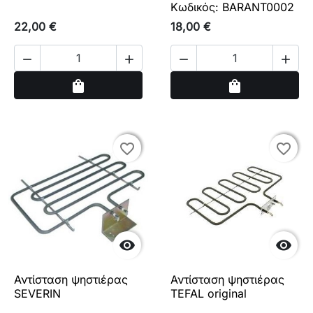
Κωδικός: BARANT0002
22,00 €
18,00 €




Αγορά
Αγορά
shopping_bag
shopping_bag
favorite_border
favorite_border
favorite_border
favorite_border


Αντίσταση ψηστιέρας
Αντίσταση ψηστιέρας
SEVERIN
TEFAL original