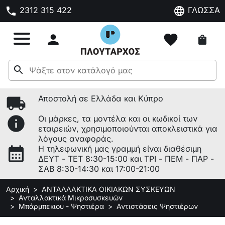
phone
language
2312 315 422
ΓΛΩΣΣΑ

favorite
shopping_bag
search
local_shipping
Αποστολή σε Ελλάδα και Κύπρο
info
Οι μάρκες, τα μοντέλα και οι κωδικοί των
εταιρειών, χρησιμοποιούνται αποκλειστικά για
λόγους αναφοράς.
calendar_month
Η τηλεφωνική μας γραμμή είναι διαθέσιμη
ΔΕΥΤ - ΤΕΤ 8:30-15:00 και ΤΡΙ - ΠΕΜ - ΠΑΡ -
ΣΑΒ 8:30-14:30 και 17:00-21:00
Αρχική
ΑΝΤΑΛΛΑΚΤΙΚΑ ΟΙΚΙΑΚΩΝ ΣΥΣΚΕΥΩΝ
Ανταλλακτικά Μικροσυσκευών
Μπάρμπεκιου - Ψηστιέρα
Αντιστάσεις Ψηστιέρων