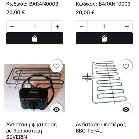
Κωδικός: BARAN0003
Κωδικός: BARANT0003
20,00 €
20,00 €




Αγορά
Αγορά
shopping_bag
shopping_bag
favorite_border
favorite_border
favorite_border
favorite_border


Αντίσταση ψηστιέρας
Αντίσταση ψηστιέρας
με θερμοστάτη
BBQ TEFAL
SEVERIN