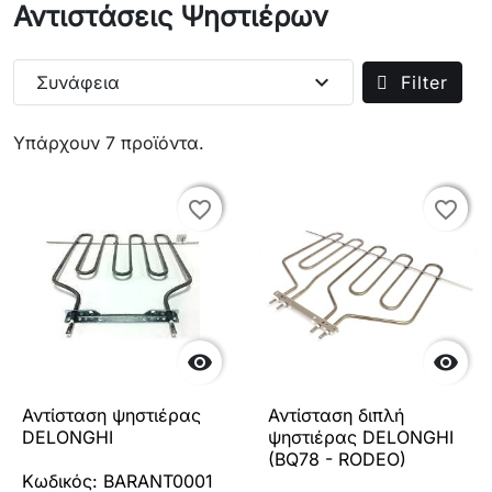
Αντιστάσεις Ψηστιέρων
expand_more
Συνάφεια
Filter
Υπάρχουν 7 προϊόντα.
favorite_border
favorite_border
favorite_border
favorite_border


Αντίσταση ψηστιέρας
Αντίσταση διπλή
DELONGHI
ψηστιέρας DELONGHI
(BQ78 - RODEO)
Κωδικός: BARANT0001