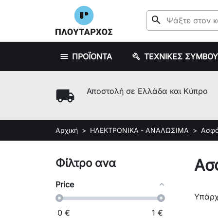
search
ΠΡΟΪΟΝΤΑ
ΤΕΧΝΙΚΕΣ ΣΥΜΒΟ
local_shipping
Αποστολή σε Ελλάδα και Κύπρο
Αρχική
ΗΛΕΚΤΡΟΝΙΚΑ - ΑΝΑΛΩΣΙΜΑ
Ασφά
Ασ
Φίλτρο ανα
Price
Υπάρχ
0
€
1
€