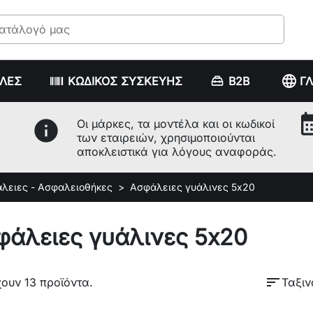
language
ΥΛΕΣ
ΚΩΔΙΚΟΣ ΣΥΣΚΕΥΗΣ
B2B
Γ
calenda
info
Οι μάρκες, τα μοντέλα και οι κωδικοί
των εταιρειών, χρησιμοποιούνται
αποκλειστικά για λόγους αναφοράς.
λειες - Ασφαλειοθήκες
Ασφάλειες γυάλινες 5x20
φάλειες γυάλινες 5x20
sort
ουν 13 προϊόντα.
Ταξιν