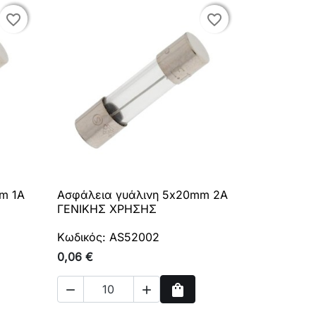
favorite_border
favorite_border
favorite_border
favorite_border
m 1A
Ασφάλεια γυάλινη 5x20mm 2A

Γρήγορη προβολή
ΓΕΝΙΚΗΣ ΧΡΗΣΗΣ
Κωδικός: AS52002
0,06 €
shopping_bag


ρά
Αγορά