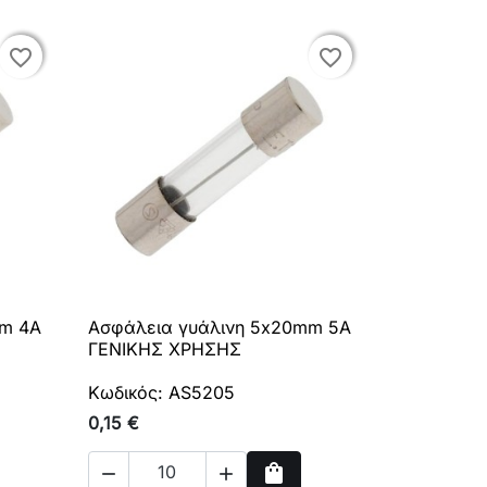
favorite_border
favorite_border
favorite_border
favorite_border
mm 4A
Ασφάλεια γυάλινη 5x20mm 5A

Γρήγορη προβολή
ΓΕΝΙΚΗΣ ΧΡΗΣΗΣ
Κωδικός: AS5205
0,15 €
shopping_bag

