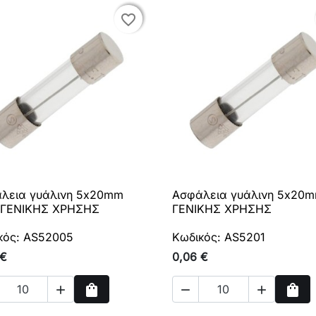
favorite_border
favorite_border
λεια γυάλινη 5x20mm
Ασφάλεια γυάλινη 5x20m

Γρήγορη προβολή

Γρήγορη προβολή
 ΓΕΝΙΚΗΣ ΧΡΗΣΗΣ
ΓΕΝΙΚΗΣ ΧΡΗΣΗΣ
κός: AS52005
Κωδικός: AS5201
 €
0,06 €
shopping_bag
shopping_bag



Αγορά
Αγο