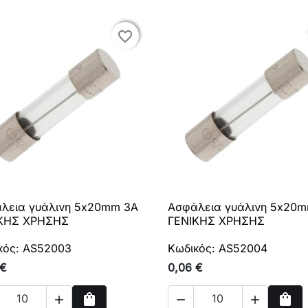
favorite_border
favorite_border
λεια γυάλινη 5x20mm 3A
Ασφάλεια γυάλινη 5x20

Γρήγορη προβολή

Γρήγορη προβολή
ΚΗΣ ΧΡΗΣΗΣ
ΓΕΝΙΚΗΣ ΧΡΗΣΗΣ
κός: AS52003
Κωδικός: AS52004
 €
0,06 €
shopping_bag
shopping_bag


