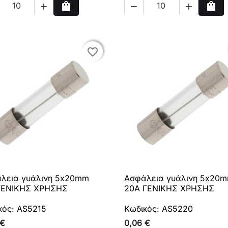
shopping_bag
shopping_bag



Αγορά
Αγο
favorite_border
favorite_border
λεια γυάλινη 5x20mm
Ασφάλεια γυάλινη 5x20

Γρήγορη προβολή

Γρήγορη προβολή
ΓΕΝΙΚΗΣ ΧΡΗΣΗΣ
20A ΓΕΝΙΚΗΣ ΧΡΗΣΗΣ
κός: AS5215
Κωδικός: AS5220
 €
0,06 €