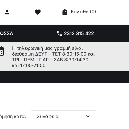

favorite
shopping_bag
Καλάθι:
(0)
phone
ΛΩΣΣΑ
2312 315 422
r_month
Η τηλεφωνική μας γραμμή είναι
διαθέσιμη ΔΕΥΤ - ΤΕΤ 8:30-15:00 και
ΤΡΙ - ΠΕΜ - ΠΑΡ - ΣΑΒ 8:30-14:30
και 17:00-21:00
expand_more
όμηση κατά:
Συνάφεια