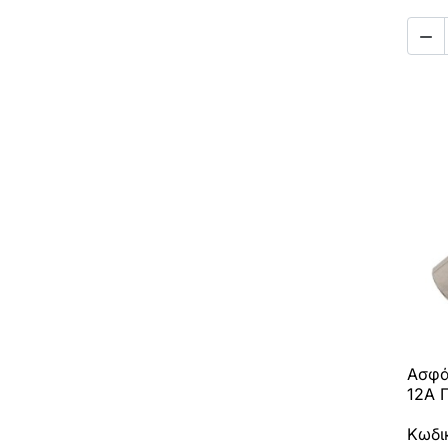

Ασφά
12A 
Κωδι