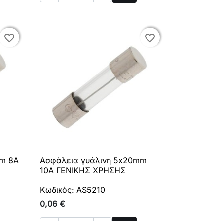
ρά
Αγορά
favorite_border
favorite_border
favorite_border
favorite_border
mm 8A
Ασφάλεια γυάλινη 5x20mm

Γρήγορη προβολή
10A ΓΕΝΙΚΗΣ ΧΡΗΣΗΣ
Κωδικός: AS5210
0,06 €