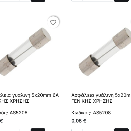
Αγορά
Αγο
favorite_border
favorite_border
λεια γυάλινη 5x20mm 6A
Ασφάλεια γυάλινη 5x20

Γρήγορη προβολή

Γρήγορη προβολή
ΚΗΣ ΧΡΗΣΗΣ
ΓΕΝΙΚΗΣ ΧΡΗΣΗΣ
κός: AS5206
Κωδικός: AS5208
 €
0,06 €