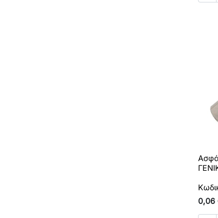
Ασφά
ΓΕΝΙ
Κωδι
0,06