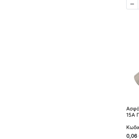

Ασφά
15A 
Κωδι
0,06