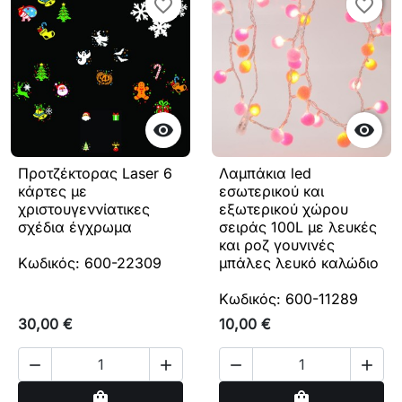
favorite_border
favorite_border
favorite_border
favorite_border


Προτζέκτορας Laser 6
Λαμπάκια led
κάρτες με
εσωτερικού και
χριστουγεννίατικες
εξωτερικού χώρου
σχέδια έγχρωμα
σειράς 100L με λευκές
και ροζ γουνινές
Κωδικός: 600-22309
μπάλες λευκό καλώδιο
Κωδικός: 600-11289
30,00 €
10,00 €




Αγορά
Αγορά
shopping_bag
shopping_bag