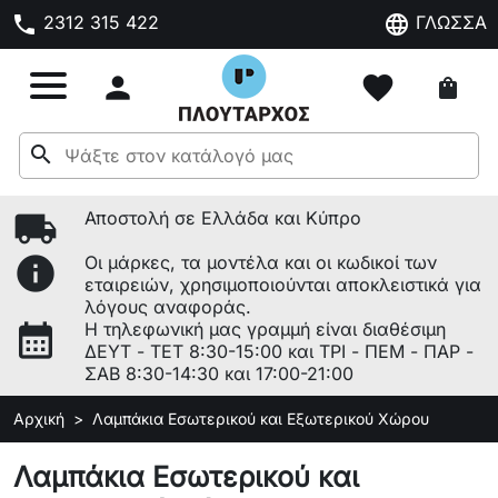
phone
language
2312 315 422
ΓΛΩΣΣΑ

favorite
shopping_bag
search
local_shipping
Αποστολή σε Ελλάδα και Κύπρο
info
Οι μάρκες, τα μοντέλα και οι κωδικοί των
εταιρειών, χρησιμοποιούνται αποκλειστικά για
λόγους αναφοράς.
calendar_month
Η τηλεφωνική μας γραμμή είναι διαθέσιμη
ΔΕΥΤ - ΤΕΤ 8:30-15:00 και ΤΡΙ - ΠΕΜ - ΠΑΡ -
ΣΑΒ 8:30-14:30 και 17:00-21:00
Αρχική
Λαμπάκια Εσωτερικού και Εξωτερικού Χώρου
Λαμπάκια Εσωτερικού και