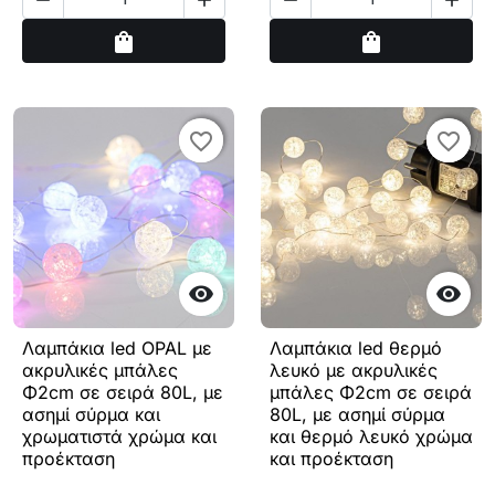
Αγορά
Αγορά
shopping_bag
shopping_bag
favorite_border
favorite_border
favorite_border
favorite_border


Λαμπάκια led OPAL με
Λαμπάκια led θερμό
ακρυλικές μπάλες
λευκό με ακρυλικές
Φ2cm σε σειρά 80L, με
μπάλες Φ2cm σε σειρά
ασημί σύρμα και
80L, με ασημί σύρμα
χρωματιστά χρώμα και
και θερμό λευκό χρώμα
προέκταση
και προέκταση