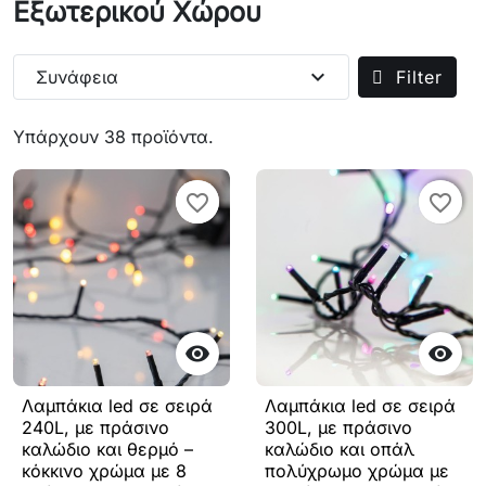
Εξωτερικού Χώρου
expand_more
Συνάφεια
Filter
Υπάρχουν 38 προϊόντα.
favorite_border
favorite_border
favorite_border
favorite_border


Λαμπάκια led σε σειρά
Λαμπάκια led σε σειρά
240L, με πράσινο
300L, με πράσινο
καλώδιο και θερμό –
καλώδιο και οπάλ
κόκκινο χρώμα με 8
πολύχρωμο χρώμα με