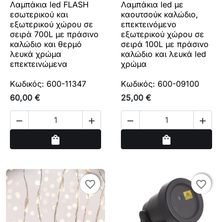
Λαμπάκια led FLASH
Λαμπάκια led με
εσωτερικού και
καουτσούκ καλώδιο,
εξωτερικού χώρου σε
επεκτεινόμενο
σειρά 700L με πράσινο
εξωτερικού χώρου σε
καλώδιο και θερμό
σειρά 100L με πράσινο
λευκά χρώμα
καλώδιο και λευκά led
επεκτεινώμενα
χρώμα
Κωδικός: 600-11347
Κωδικός: 600-09100
60,00 €
25,00 €




Αγορά
Αγορά
shopping_bag
shopping_bag
favorite_border
favorite_border
favorite_border
favorite_border