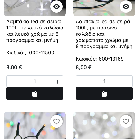


Λαμπάκια led σε σειρά
Λαμπάκια led σε σειρά
100L, με λευκό καλώδιο
100L, με πράσινο
και λευκό χρώμα με 8
καλώδιο και
πρόγραμμα και μνήμη
χρωματιστό χρώμα με
8 πρόγραμμα και μνήμη
Κωδικός: 600-11560
Κωδικός: 600-13169
8,00 €
8,00 €




Αγορά
Αγορά
shopping_bag
shopping_bag
favorite_border
favorite_border
favorite_border
favorite_border