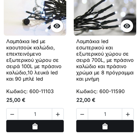


Λαμπάκια led με
Λαμπάκια led
καουτσούκ καλώδιο,
εσωτερικού και
επεκτεινόμενο
εξωτερικού χώρου σε
εξωτερικού χώρου σε
σειρά 700L, με πράσινο
σειρά 100L με πράσινο
καλώδιο και πράσινο
καλώδιο,10 λευκά led
χρώμα με 8 πρόγραμμα
και 90 μπλέ led
και μνήμη
Κωδικός: 600-11103
Κωδικός: 600-11590
25,00 €
22,00 €




Αγορά
Αγορά
shopping_bag
shopping_bag