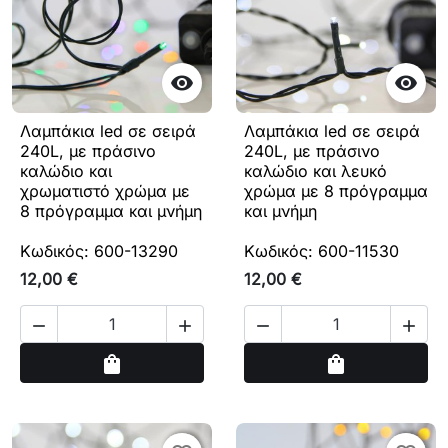


Λαμπάκια led σε σειρά
Λαμπάκια led σε σειρά
240L, με πράσινο
240L, με πράσινο
καλώδιο και
καλώδιο και λευκό
χρωματιστό χρώμα με
χρώμα με 8 πρόγραμμα
8 πρόγραμμα και μνήμη
και μνήμη
Κωδικός: 600-13290
Κωδικός: 600-11530
12,00 €
12,00 €




Αγορά
Αγορά
shopping_bag
shopping_bag