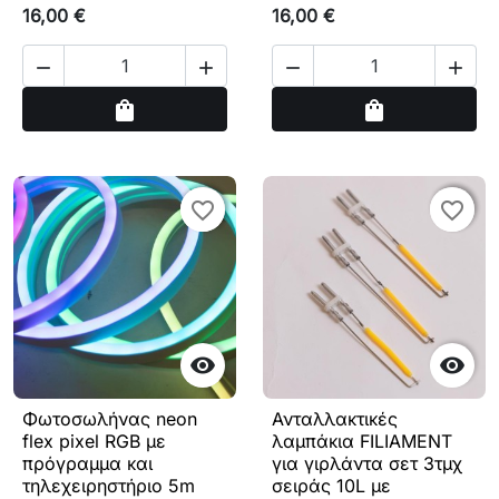
16,00 €
16,00 €




Αγορά
Αγορά
shopping_bag
shopping_bag
favorite_border
favorite_border
favorite_border
favorite_border


Φωτοσωλήνας neon
Ανταλλακτικές
flex pixel RGB με
λαμπάκια FILIAMENT
πρόγραμμα και
για γιρλάντα σετ 3τμχ
τηλεχειρηστήριο 5m
σειράς 10L με