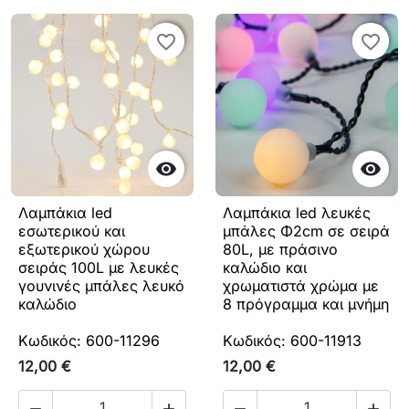
favorite_border
favorite_border
favorite_border
favorite_border


Λαμπάκια led
Λαμπάκια led λευκές
εσωτερικού και
μπάλες Φ2cm σε σειρά
εξωτερικού χώρου
80L, με πράσινο
σειράς 100L με λευκές
καλώδιο και
γουνινές μπάλες λευκό
χρωματιστά χρώμα με
καλώδιο
8 πρόγραμμα και μνήμη
Κωδικός: 600-11296
Κωδικός: 600-11913
12,00 €
12,00 €



