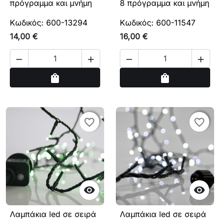
πρόγραμμα και μνήμη
8 πρόγραμμα και μνήμη
Κωδικός: 600-13294
Κωδικός: 600-11547
14,00 €
16,00 €




Αγορά
Αγορά
shopping_bag
shopping_bag
favorite_border
favorite_border
favorite_border
favorite_border


Λαμπάκια led σε σειρά
Λαμπάκια led σε σειρά