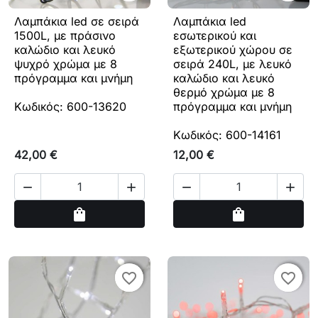
Λαμπάκια led σε σειρά
Λαμπάκια led
1500L, με πράσινο
εσωτερικού και
καλώδιο και λευκό
εξωτερικού χώρου σε
ψυχρό χρώμα με 8
σειρά 240L, με λευκό
πρόγραμμα και μνήμη
καλώδιο και λευκό
θερμό χρώμα με 8
Κωδικός: 600-13620
πρόγραμμα και μνήμη
Κωδικός: 600-14161
42,00 €
12,00 €




Αγορά
Αγορά
shopping_bag
shopping_bag
favorite_border
favorite_border
favorite_border
favorite_border