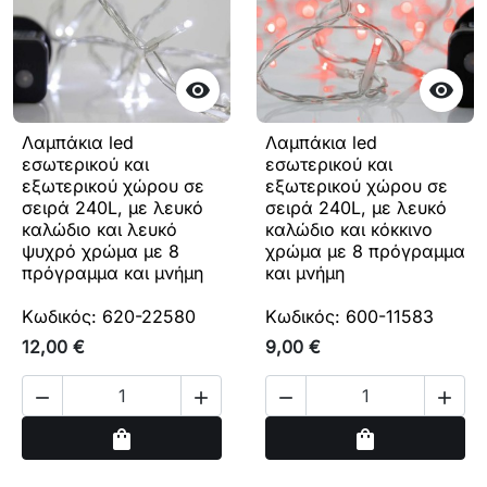


Λαμπάκια led
Λαμπάκια led
εσωτερικού και
εσωτερικού και
εξωτερικού χώρου σε
εξωτερικού χώρου σε
σειρά 240L, με λευκό
σειρά 240L, με λευκό
καλώδιο και λευκό
καλώδιο και κόκκινο
ψυχρό χρώμα με 8
χρώμα με 8 πρόγραμμα
πρόγραμμα και μνήμη
και μνήμη
Κωδικός: 620-22580
Κωδικός: 600-11583
12,00 €
9,00 €




Αγορά
Αγορά
shopping_bag
shopping_bag