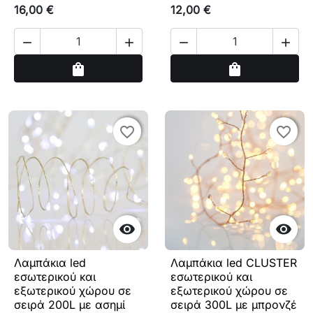
16,00 €
12,00 €




Αγορά
Αγορά
shopping_bag
shopping_bag
favorite_border
favorite_border
favorite_border
favorite_border


Λαμπάκια led
Λαμπάκια led CLUSTER
εσωτερικού και
εσωτερικού και
εξωτερικού χώρου σε
εξωτερικού χώρου σε
σειρά 200L με ασημί
σειρά 300L με μπρονζέ