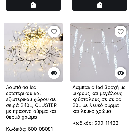
Αγορά
Αγορά
shopping_bag
shopping_bag
favorite_border
favorite_border
favorite_border
favorite_border


Λαμπάκια led
Λαμπάκια led βροχή με
εσωτερικού και
μικρούς και μεγάλους
εξωτερικού χώρου σε
κρύσταλους σε σειρά
σειρά 240L, CLUSTER
20L με λευκό σύρμα
με πράσινο σύρμα και
και λευκό χρώμα
θερμό χρώμα
Κωδικός: 600-11433
Κωδικός: 600-08081