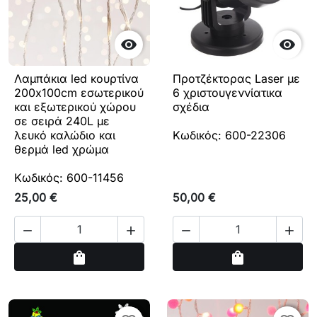


Λαμπάκια led κουρτίνα
Προτζέκτορας Laser με
200x100cm εσωτερικού
6 χριστουγεννίατικα
και εξωτερικού χώρου
σχέδια
σε σειρά 240L με
λευκό καλώδιο και
Κωδικός: 600-22306
θερμά led χρώμα
Κωδικός: 600-11456
25,00 €
50,00 €




Αγορά
Αγορά
shopping_bag
shopping_bag