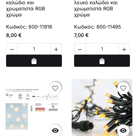
καλώδιο και
λευκό καλώδιο και
χρωματιστά RGB
χρωματιστά RGB
χρώμα
χρώμα
Κωδικός: 600-11916
Κωδικός: 600-11495
8,00 €
7,00 €




Αγορά
Αγορά
shopping_bag
shopping_bag
favorite_border
favorite_border
favorite_border
favorite_border

