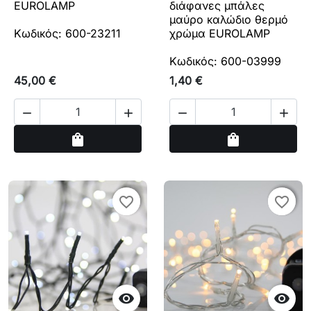
EUROLAMP
διάφανες μπάλες
μαύρο καλώδιο θερμό
Κωδικός: 600-23211
χρώμα EUROLAMP
Κωδικός: 600-03999
45,00 €
1,40 €




Αγορά
Αγορά
shopping_bag
shopping_bag
favorite_border
favorite_border
favorite_border
favorite_border

