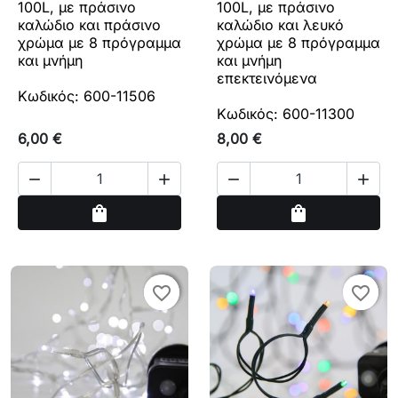
100L, με πράσινο
100L, με πράσινο
καλώδιο και πράσινο
καλώδιο και λευκό
χρώμα με 8 πρόγραμμα
χρώμα με 8 πρόγραμμα
και μνήμη
και μνήμη
επεκτεινόμενα
Κωδικός: 600-11506
Κωδικός: 600-11300
6,00 €
8,00 €




Αγορά
Αγορά
shopping_bag
shopping_bag
favorite_border
favorite_border
favorite_border
favorite_border