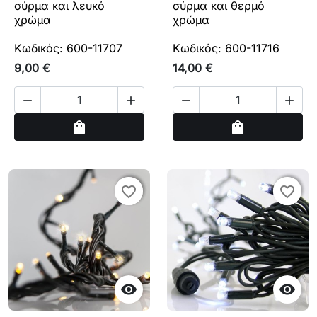
σύρμα και λευκό
σύρμα και θερμό
χρώμα
χρώμα
Κωδικός: 600-11707
Κωδικός: 600-11716
9,00 €
14,00 €




Αγορά
Αγορά
shopping_bag
shopping_bag
favorite_border
favorite_border
favorite_border
favorite_border

