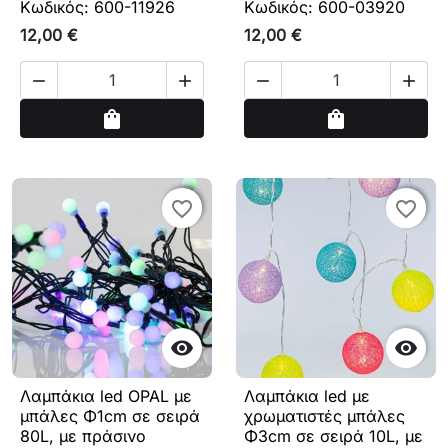
Κωδικός: 600-11926
Κωδικός: 600-03920
12,00 €
12,00 €




Αγορά
Αγορά
shopping_bag
shopping_bag
favorite_border
favorite_border
favorite_border
favorite_border


Λαμπάκια led OPAL με
Λαμπάκια led με
μπάλες Φ1cm σε σειρά
χρωματιστές μπάλες
80L, με πράσινο
Φ3cm σε σειρά 10L, με