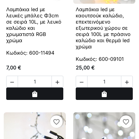
Λαμπάκια led με
Λαμπάκια led με
λευκές μπάλες Φ3cm
καουτσούκ καλώδιο,
σε σειρά 10L, με λευκό
επεκτεινόμενο
καλώδιο και
εξωτερικού χώρου σε
χρωματιστά RGB
σειρά 100L με πράσινο
χρώμα
καλώδιο και θερμά led
χρώμα
Κωδικός: 600-11494
Κωδικός: 600-09101
7,00 €
25,00 €




Αγορά
Αγορά
shopping_bag
shopping_bag
favorite_border
favorite_border
favorite_border
favorite_border