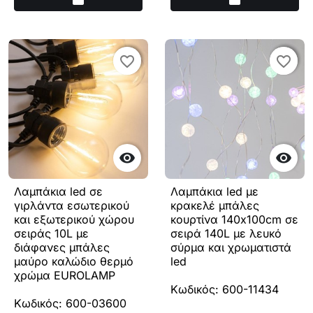
favorite_border
favorite_border
favorite_border
favorite_border


Λαμπάκια led σε
Λαμπάκια led με
γιρλάντα εσωτερικού
κρακελέ μπάλες
και εξωτερικού χώρου
κουρτίνα 140x100cm σε
σειράς 10L με
σειρά 140L με λευκό
διάφανες μπάλες
σύρμα και χρωματιστά
μαύρο καλώδιο θερμό
led
χρώμα EUROLAMP
Κωδικός: 600-11434
Κωδικός: 600-03600