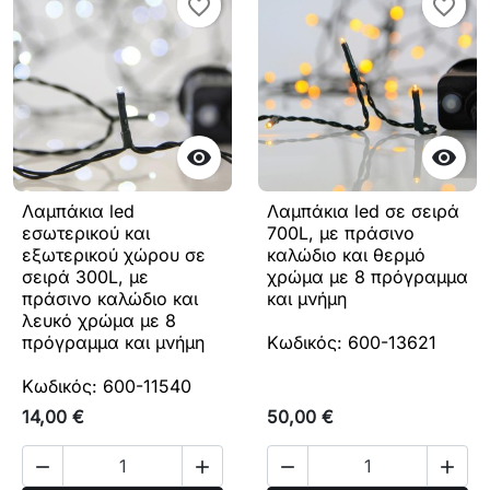
favorite_border
favorite_border
favorite_border
favorite_border


Λαμπάκια led
Λαμπάκια led σε σειρά
εσωτερικού και
700L, με πράσινο
εξωτερικού χώρου σε
καλώδιο και θερμό
σειρά 300L, με
χρώμα με 8 πρόγραμμα
πράσινο καλώδιο και
και μνήμη
λευκό χρώμα με 8
πρόγραμμα και μνήμη
Κωδικός: 600-13621
Κωδικός: 600-11540
14,00 €
50,00 €



