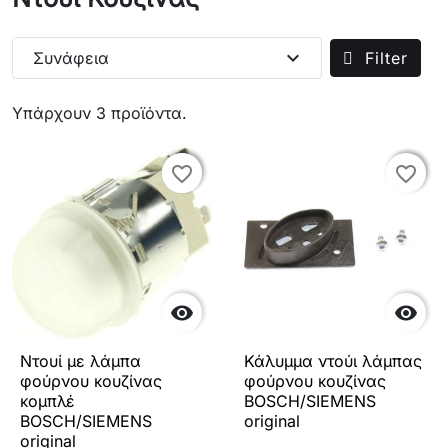
expand_more
Συνάφεια
Filter
Υπάρχουν 3 προϊόντα.
favorite_border
favorite_border
favorite_border
favorite_border


Ντουί με λάμπα
Κάλυμμα ντούι λάμπας
φούρνου κουζίνας
φούρνου κουζίνας
κομπλέ
BOSCH/SIEMENS
BOSCH/SIEMENS
original
original