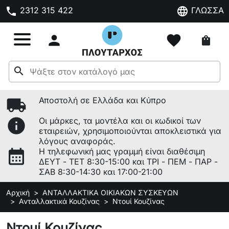
phone
language
2312 315 422
ΓΛΩΣΣΑ

favorite
shopping_bag
search
local_shipping
Αποστολή σε Ελλάδα και Κύπρο
info
Οι μάρκες, τα μοντέλα και οι κωδικοί των
εταιρειών, χρησιμοποιούνται αποκλειστικά για
λόγους αναφοράς.
calendar_month
Η τηλεφωνική μας γραμμή είναι διαθέσιμη
ΔΕΥΤ - ΤΕΤ 8:30-15:00 και ΤΡΙ - ΠΕΜ - ΠΑΡ -
ΣΑΒ 8:30-14:30 και 17:00-21:00
Αρχική
ΑΝΤΑΛΛΑΚΤΙΚΑ ΟΙΚΙΑΚΩΝ ΣΥΣΚΕΥΩΝ
Ανταλλακτικά Κουζίνας
Ντουί Κουζίνας
Ντουί Κουζίνας