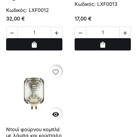
Κωδικός: LXF0013
Κωδικός: LXF0012
32,00 €
17,00 €




Αγορά
Αγορά
shopping_bag
shopping_bag
favorite_border
favorite_border

Ντουϊ φούρνου κομπλέ
με λάμπα και κρύσταλο