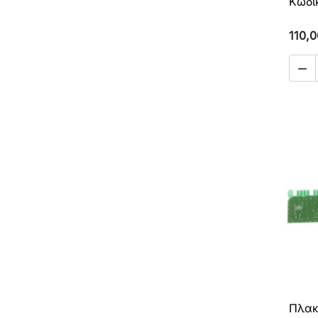
Κωδι
110,0

Πλακ