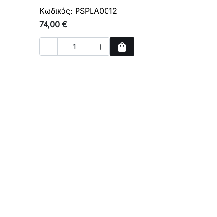
Κωδικός: PSPLA0012
74,00 €
shopping_bag


ρά
Αγορά