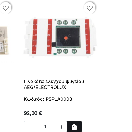
favorite_border
favorite_border
favorite_border
favorite_border
Πλακέτα ελέγχου ψυγείου

Γρήγορη προβολή
AEG/ELECTROLUX
Κωδικός: PSPLA0003
92,00 €
shopping_bag

