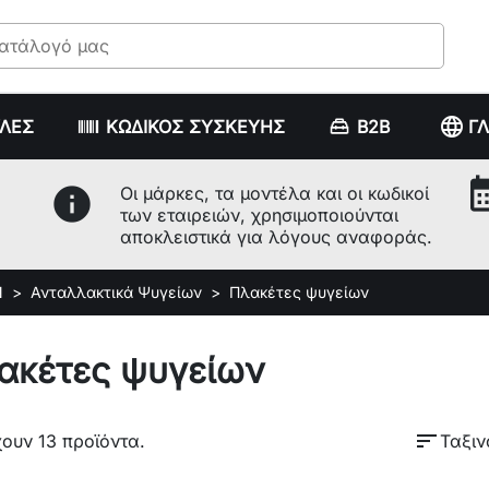
language
ΥΛΕΣ
ΚΩΔΙΚΟΣ ΣΥΣΚΕΥΗΣ
B2B
Γ
calenda
info
Οι μάρκες, τα μοντέλα και οι κωδικοί
των εταιρειών, χρησιμοποιούνται
αποκλειστικά για λόγους αναφοράς.
Ν
Ανταλλακτικά Ψυγείων
Πλακέτες ψυγείων
ακέτες ψυγείων
sort
ουν 13 προϊόντα.
Ταξιν