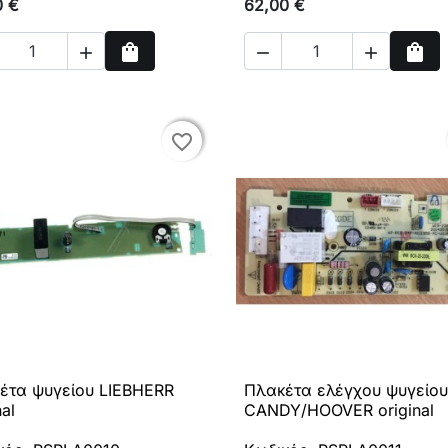
0 €
62,00 €
shopping_bag
shopping_bag



Αγορά
Αγο
favorite_border
favorite_border
έτα ψυγείου LIEBHERR
Πλακέτα ελέγχου ψυγείου

Γρήγορη προβολή

Γρήγορη προβολή
nal
CANDY/HOOVER original