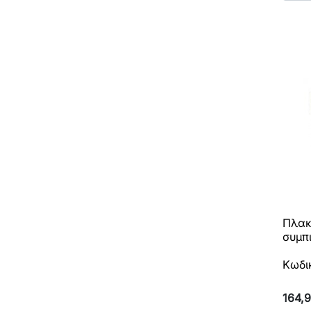
Πλακ
συμπ
Κωδι
164,