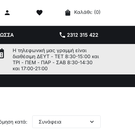

favorite
shopping_bag
Καλάθι:
(0)
phone
ΛΩΣΣΑ
2312 315 422
r_month
Η τηλεφωνική μας γραμμή είναι
διαθέσιμη ΔΕΥΤ - ΤΕΤ 8:30-15:00 και
ΤΡΙ - ΠΕΜ - ΠΑΡ - ΣΑΒ 8:30-14:30
και 17:00-21:00
expand_more
όμηση κατά:
Συνάφεια