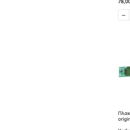
78,0

Πλακ
origi