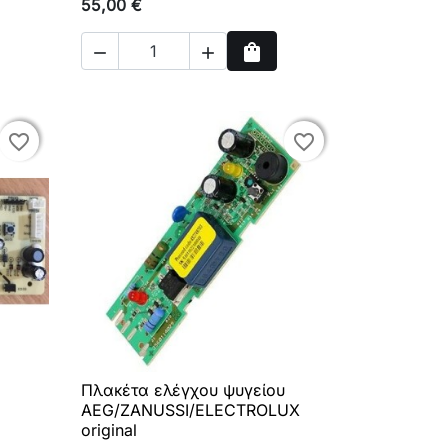
55,00 €
shopping_bag


ρά
Αγορά
favorite_border
favorite_border
favorite_border
favorite_border
Πλακέτα ελέγχου ψυγείου

Γρήγορη προβολή
AEG/ZANUSSI/ELECTROLUX
original