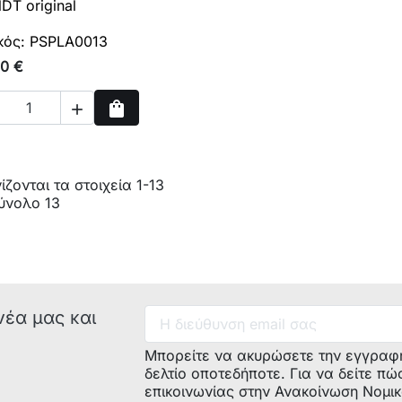
DT original
κός: PSPLA0013
00 €
shopping_bag

Αγορά
ζονται τα στοιχεία 1-13
ύνολο 13
νέα μας και
Μπορείτε να ακυρώσετε την εγγραφ
δελτίο οποτεδήποτε. Για να δείτε πώ
επικοινωνίας στην Ανακοίνωση Νομι