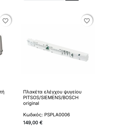
ρά
Αγορά
favorite_border
favorite_border
favorite_border
favorite_border
τή
Πλακέτα ελέγχου ψυγείου

Γρήγορη προβολή
PITSOS/SIEMENS/BOSCH
original
Κωδικός: PSPLA0006
149,00 €