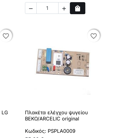
shopping_bag


ρά
Αγορά
favorite_border
favorite_border
favorite_border
favorite_border
 LG
Πλακέτα ελέγχου ψυγείου

Γρήγορη προβολή
BEKO/ARCELIC original
Κωδικός: PSPLA0009