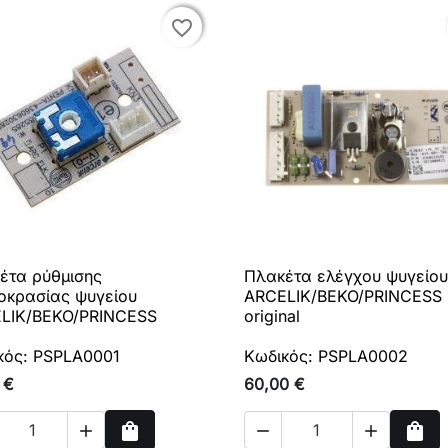
favorite_border
favorite_border
έτα ρύθμισης
Πλακέτα ελέγχου ψυγείου

Γρήγορη προβολή

Γρήγορη προβολή
οκρασίας ψυγείου
ARCELIK/BEKO/PRINCESS
LIK/BEKO/PRINCESS
original
κός: PSPLA0001
Κωδικός: PSPLA0002
 €
60,00 €
shopping_bag
shopping_bag


