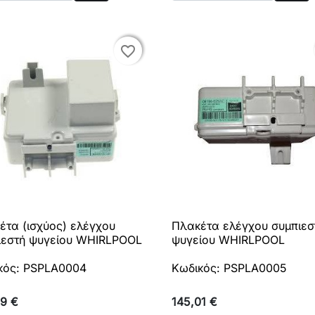
Αγορά
Αγο
favorite_border
favorite_border
έτα (ισχύος) ελέγχου
Πλακέτα ελέγχου συμπιεσ

Γρήγορη προβολή

Γρήγορη προβολή
ιεστή ψυγείου WHIRLPOOL
ψυγείου WHIRLPOOL
κός: PSPLA0004
Κωδικός: PSPLA0005
99 €
145,01 €