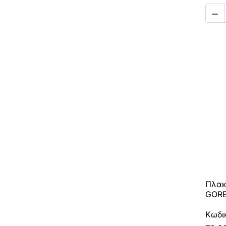

Πλακ
GORE
Κωδι