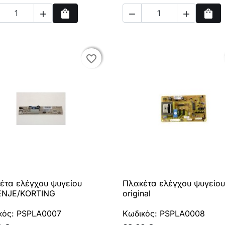
shopping_bag
shopping_bag



Αγορά
Αγο
favorite_border
favorite_border
έτα ελέγχου ψυγείου
Πλακέτα ελέγχου ψυγείου

Γρήγορη προβολή

Γρήγορη προβολή
NJE/KORTING
original
κός: PSPLA0007
Κωδικός: PSPLA0008