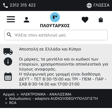
phone
language
2312 315 422
ΓΛΩΣΣΑ

favorite
shopping_bag
search
local_shipping
Αποστολή σε Ελλάδα και Κύπρο
info
Οι μάρκες, τα μοντέλα και οι κωδικοί των
εταιρειών, χρησιμοποιούνται αποκλειστικά για
λόγους αναφοράς.
calendar_month
Η τηλεφωνική μας γραμμή είναι διαθέσιμη
ΔΕΥΤ - ΤΕΤ 8:30-15:00 και ΤΡΙ - ΠΕΜ - ΠΑΡ -
ΣΑΒ 8:30-14:30 και 17:00-21:00
Αρχική
ΗΛΕΚΤΡΟΝΙΚΑ - ΑΝΑΛΩΣΙΜΑ
Καλωδιώσεις - adaptors AUDIO/VIDEO/ΥΠΟΛΟΓΙΣΤΗ
RCA