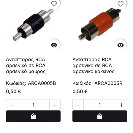
favorite_border
favorite_border
favorite_border
favorite_border


Αντάπτορας RCA
Αντάπτορας RCA
αρσενικό σε RCA
αρσενικό σε RCA
αρσενικό μαύρος
αρσενικό κόκκινος
Κωδικός: ARCA0005B
Κωδικός: ARCA0005R
0,50 €
0,50 €




Αγορά
Αγορά
shopping_bag
shopping_bag