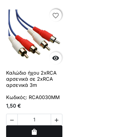
favorite_border
favorite_border

Καλώδιο ήχου 2xRCA
αρσενικά σε 2xRCA
αρσενικά 3m
Κωδικός: RCA0030MM
1,50 €


Αγορά
shopping_bag