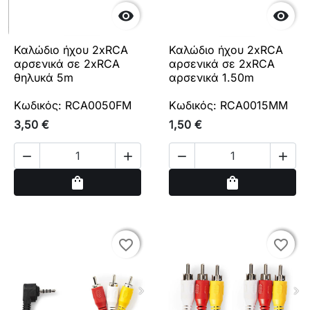


Καλώδιο ήχου 2xRCA
Καλώδιο ήχου 2xRCA
αρσενικά σε 2xRCA
αρσενικά σε 2xRCA
θηλυκά 5m
αρσενικά 1.50m
Κωδικός: RCA0050FM
Κωδικός: RCA0015MM
3,50 €
1,50 €




Αγορά
Αγορά
shopping_bag
shopping_bag
favorite_border
favorite_border
favorite_border
favorite_border