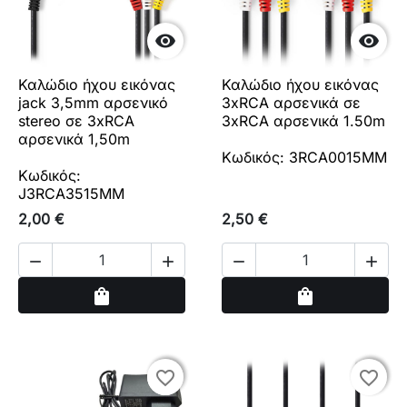


Καλώδιο ήχου εικόνας
Καλώδιο ήχου εικόνας
jack 3,5mm αρσενικό
3xRCA αρσενικά σε
stereo σε 3xRCA
3xRCA αρσενικά 1.50m
αρσενικά 1,50m
Κωδικός: 3RCA0015MM
Κωδικός:
J3RCA3515MM
2,00 €
2,50 €




Αγορά
Αγορά
shopping_bag
shopping_bag
favorite_border
favorite_border
favorite_border
favorite_border