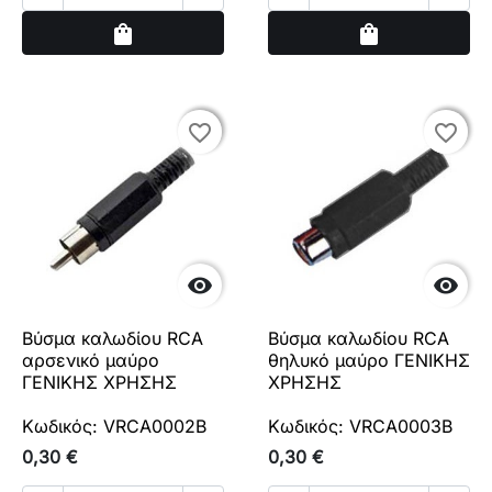
Αγορά
Αγορά
shopping_bag
shopping_bag
favorite_border
favorite_border
favorite_border
favorite_border


Βύσμα καλωδίου RCA
Βύσμα καλωδίου RCA
αρσενικό μαύρο
θηλυκό μαύρο ΓΕΝΙΚΗΣ
ΓΕΝΙΚΗΣ ΧΡΗΣΗΣ
ΧΡΗΣΗΣ
Κωδικός: VRCA0002B
Κωδικός: VRCA0003B
0,30 €
0,30 €