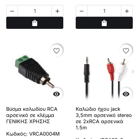




Αγορά
Αγορά
shopping_bag
shopping_bag
favorite_border
favorite_border
favorite_border
favorite_border


Βύσμα καλωδίου RCA
Καλώδιο ήχου jack
αρσενικό σε κλέμμα
3,5mm αρσενικό stereo
ΓΕΝΙΚΗΣ ΧΡΗΣΗΣ
σε 2xRCA αρσενικά
1.5m
Κωδικός: VRCA0004M