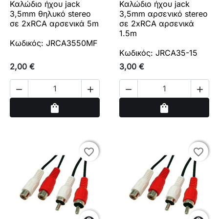
Καλώδιο ήχου jack
Καλώδιο ήχου jack
3,5mm θηλυκό stereo
3,5mm αρσενικό stereo
σε 2xRCA αρσενικά 5m
σε 2xRCA αρσενικά
1.5m
Κωδικός: JRCA3550MF
Κωδικός: JRCA35-15
2,00 €
3,00 €




Αγορά
Αγορά
shopping_bag
shopping_bag
favorite_border
favorite_border
favorite_border
favorite_border