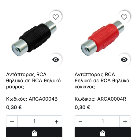
favorite_border
favorite_border
favorite_border
favorite_border


Αντάπτορας RCA
Αντάπτορας RCA
θηλυκό σε RCA θηλυκό
θηλυκό σε RCA θηλυκό
μαύρος
κόκκινος
Κωδικός: ARCA0004B
Κωδικός: ARCA0004R
0,30 €
0,30 €




Αγορά
Αγορά
shopping_bag
shopping_bag