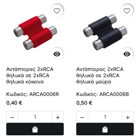
favorite_border
favorite_border
favorite_border
favorite_border


Αντάπτορας 2xRCA
Αντάπτορας 2xRCA
θηλυκά σε 2xRCA
θηλυκά σε 2xRCA
θηλυκά κόκκινα
θηλυκά μαύρα
Κωδικός: ARCA0006R
Κωδικός: ARCA0006B
0,40 €
0,50 €




Αγορά
Αγορά
shopping_bag
shopping_bag