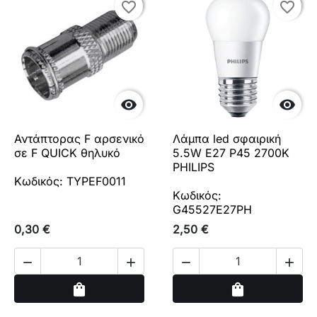
favorite_border
favorite_border
favorite_border
favorite_border


Αντάπτορας F αρσενικό
Λάμπα led σφαιρική
σε F QUICK θηλυκό
5.5W E27 P45 2700Κ
PHILIPS
Κωδικός: TYPEF0011
Κωδικός:
G45527E27PH
0,30 €
2,50 €




Αγορά
Αγορά
shopping_bag
shopping_bag