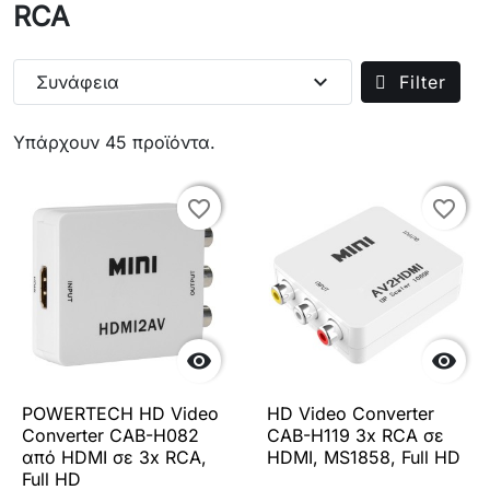
RCA
expand_more
Συνάφεια
Filter
Υπάρχουν 45 προϊόντα.
favorite_border
favorite_border
favorite_border
favorite_border


POWERTECH HD Video
HD Video Converter
Converter CAB-H082
CAB-H119 3x RCA σε
από HDMI σε 3x RCA,
HDMI, MS1858, Full HD
Full HD