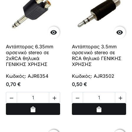


Αντάπτορας 6.35mm
Αντάπτορας 3.5mm
αρσενικό stereo σε
αρσενικό stereo σε
2xRCA θηλυκά
RCA θηλυκό ΓΕΝΙΚΗΣ
ΓΕΝΙΚΗΣ ΧΡΗΣΗΣ
ΧΡΗΣΗΣ
Κωδικός: AJR6354
Κωδικός: AJR3502
0,70 €
0,50 €




Αγορά
Αγορά
shopping_bag
shopping_bag