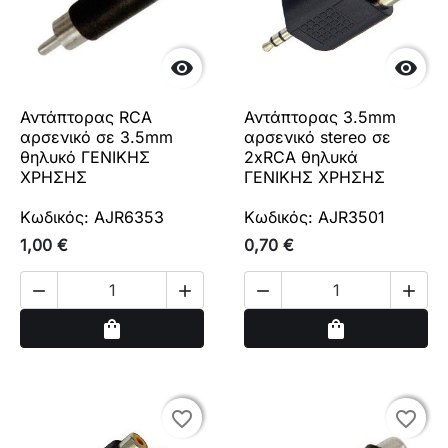


Αντάπτορας RCA
Αντάπτορας 3.5mm
αρσενικό σε 3.5mm
αρσενικό stereo σε
θηλυκό ΓΕΝΙΚΗΣ
2xRCA θηλυκά
ΧΡΗΣΗΣ
ΓΕΝΙΚΗΣ ΧΡΗΣΗΣ
Κωδικός: AJR6353
Κωδικός: AJR3501
1,00 €
0,70 €




Αγορά
Αγορά
shopping_bag
shopping_bag
favorite_border
favorite_border
favorite_border
favorite_border