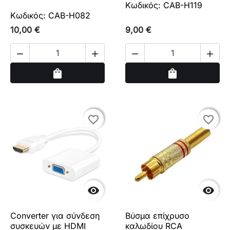
Κωδικός: CAB-H119
Κωδικός: CAB-H082
10,00 €
9,00 €




Αγορά
Αγορά
shopping_bag
shopping_bag
favorite_border
favorite_border
favorite_border
favorite_border


Converter για σύνδεση
Βύσμα επίχρυσο
συσκευών με HDMI
καλωδίου RCA