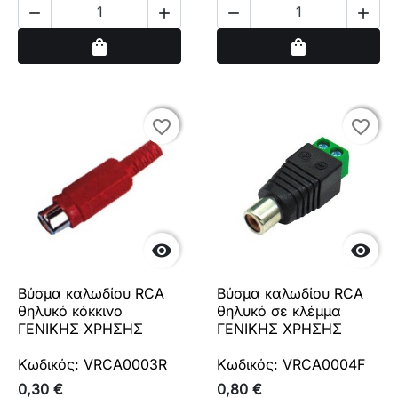




Αγορά
Αγορά
shopping_bag
shopping_bag
favorite_border
favorite_border
favorite_border
favorite_border


Βύσμα καλωδίου RCA
Βύσμα καλωδίου RCA
θηλυκό κόκκινο
θηλυκό σε κλέμμα
ΓΕΝΙΚΗΣ ΧΡΗΣΗΣ
ΓΕΝΙΚΗΣ ΧΡΗΣΗΣ
Κωδικός: VRCA0003R
Κωδικός: VRCA0004F
0,30 €
0,80 €