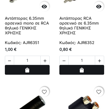


Αντάπτορας 6.35mm
Αντάπτορας RCA
αρσενικό mono σε RCA
αρσενικό σε 6.35mm
θηλυκό ΓΕΝΙΚΗΣ
θηλυκό ΓΕΝΙΚΗΣ
ΧΡΗΣΗΣ
ΧΡΗΣΗΣ
Κωδικός: AJR6351
Κωδικός: AJR6352
1,00 €
0,80 €




Αγορά
Αγορά
shopping_bag
shopping_bag
favorite_border
favorite_border
favorite_border
favorite_border