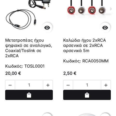


Μετατροπέας ήχου
Καλώδιο ήχου 2xRCA
ψηφιακό σε αναλογικό,
αρσενικά σε 2xRCA
Coaxial/Toslink σε
αρσενικά 5m
2xRCA
Κωδικός: RCA0050MM
Κωδικός: TOSL0001
20,00 €
2,50 €




Αγορά
Αγορά
shopping_bag
shopping_bag