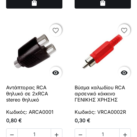
Αγορά
Αγορά
shopping_bag
shopping_bag
favorite_border
favorite_border
favorite_border
favorite_border


Αντάπτορας RCA
Βύσμα καλωδίου RCA
θηλυκό σε 2xRCA
αρσενικό κόκκινο
stereo θηλυκό
ΓΕΝΙΚΗΣ ΧΡΗΣΗΣ
Κωδικός: ARCA0001
Κωδικός: VRCA0002R
0,80 €
0,30 €



