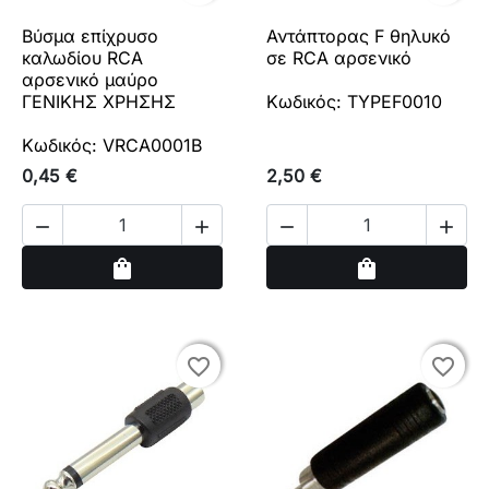
Βύσμα επίχρυσο
Αντάπτορας F θηλυκό
καλωδίου RCA
σε RCA αρσενικό
αρσενικό μαύρο
ΓΕΝΙΚΗΣ ΧΡΗΣΗΣ
Κωδικός: TYPEF0010
Κωδικός: VRCA0001B
0,45 €
2,50 €




Αγορά
Αγορά
shopping_bag
shopping_bag
favorite_border
favorite_border
favorite_border
favorite_border