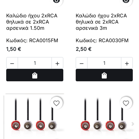


Καλώδιο ήχου 2xRCA
Καλώδιο ήχου 2xRCA
θηλυκά σε 2xRCA
θηλυκά σε 2xRCA
αρσενικά 1.50m
αρσενικά 3m
Κωδικός: RCA0015FM
Κωδικός: RCA0030FM
1,50 €
2,50 €




Αγορά
Αγορά
shopping_bag
shopping_bag
favorite_border
favorite_border
favorite_border
favorite_border