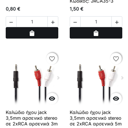
Κωδικός: JRCA35-3
0,80 €
1,50 €




Αγορά
Αγορά
shopping_bag
shopping_bag
favorite_border
favorite_border
favorite_border
favorite_border


Καλώδιο ήχου jack
Καλώδιο ήχου jack
3,5mm αρσενικό stereo
3,5mm αρσενικό stereo
σε 2xRCA αρσενικά 3m
σε 2xRCA αρσενικά 5m