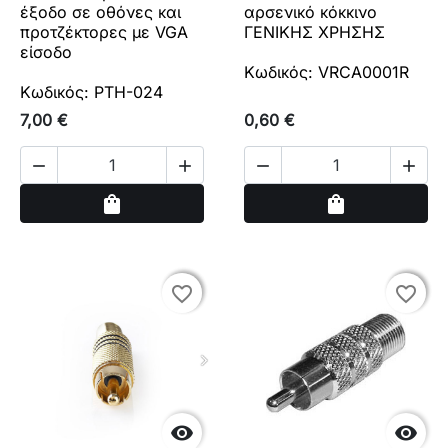
έξοδο σε οθόνες και
αρσενικό κόκκινο
προτζέκτορες με VGA
ΓΕΝΙΚΗΣ ΧΡΗΣΗΣ
είσοδο
Κωδικός: VRCA0001R
Κωδικός: PTH-024
7,00 €
0,60 €




Αγορά
Αγορά
shopping_bag
shopping_bag
favorite_border
favorite_border
favorite_border
favorite_border

