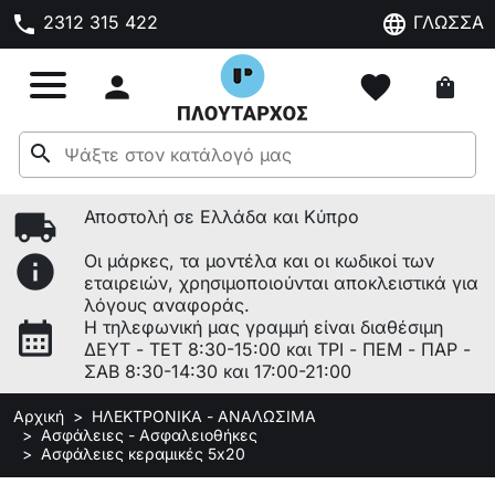
phone
language
2312 315 422
ΓΛΩΣΣΑ

favorite
shopping_bag
search
local_shipping
Αποστολή σε Ελλάδα και Κύπρο
info
Οι μάρκες, τα μοντέλα και οι κωδικοί των
εταιρειών, χρησιμοποιούνται αποκλειστικά για
λόγους αναφοράς.
calendar_month
Η τηλεφωνική μας γραμμή είναι διαθέσιμη
ΔΕΥΤ - ΤΕΤ 8:30-15:00 και ΤΡΙ - ΠΕΜ - ΠΑΡ -
ΣΑΒ 8:30-14:30 και 17:00-21:00
Αρχική
ΗΛΕΚΤΡΟΝΙΚΑ - ΑΝΑΛΩΣΙΜΑ
Ασφάλειες - Ασφαλειοθήκες
Ασφάλειες κεραμικές 5x20