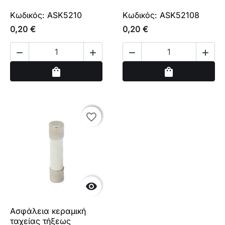
Κωδικός: ASK5210
Κωδικός: ASK52108
0,20 €
0,20 €




Αγορά
Αγορά
shopping_bag
shopping_bag
favorite_border
favorite_border

Ασφάλεια κεραμική
ταχείας τήξεως