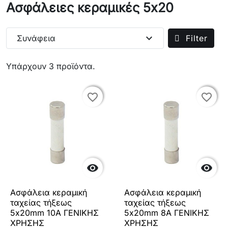
Ασφάλειες κεραμικές 5x20
expand_more
Συνάφεια
Filter
Υπάρχουν 3 προϊόντα.
favorite_border
favorite_border
favorite_border
favorite_border


Ασφάλεια κεραμική
Ασφάλεια κεραμική
ταχείας τήξεως
ταχείας τήξεως
5x20mm 10A ΓΕΝΙΚΗΣ
5x20mm 8A ΓΕΝΙΚΗΣ
ΧΡΗΣΗΣ
ΧΡΗΣΗΣ