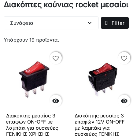
Διακόπτες κούνιας rocket μεσαίοι
expand_more
Συνάφεια
Filter
Υπάρχουν 19 προϊόντα.
favorite_border
favorite_border
favorite_border
favorite_border


Διακόπτης μεσαίος 3
Διακόπτης μεσαίος 3
επαφών ON-OFF με
επαφών 12V ON-OFF
λαμπάκι για συσκεύες
με λαμπάκι για
ΓΕΝΙΚΗΣ ΧΡΗΣΗΣ
συσκεύες ΓΕΝΙΚΗΣ