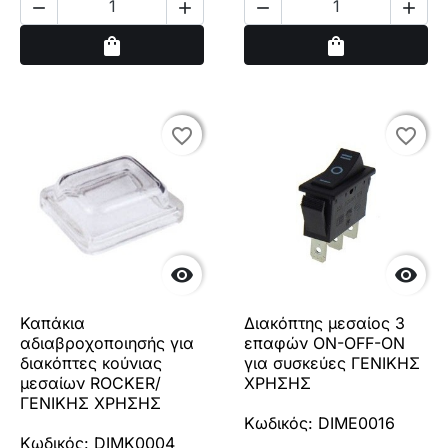




Αγορά
Αγορά
shopping_bag
shopping_bag
favorite_border
favorite_border
favorite_border
favorite_border


Καπάκια
Διακόπτης μεσαίος 3
αδιαβροχοποιησής για
επαφών ON-OFF-ON
διακόπτες κούνιας
για συσκεύες ΓΕΝΙΚΗΣ
μεσαίων ROCKER/
ΧΡΗΣΗΣ
ΓΕΝΙΚΗΣ ΧΡΗΣΗΣ
Κωδικός: DIME0016
Κωδικός: DIMK0004