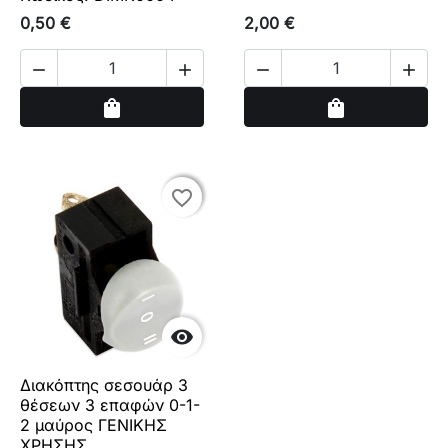
0,50 €
2,00 €




Αγορά
Αγορά
shopping_bag
shopping_bag
favorite_border
favorite_border

Διακόπτης σεσουάρ 3
θέσεων 3 επαφών 0-1-
2 μαύρος ΓΕΝΙΚΗΣ
ΧΡΗΣΗΣ