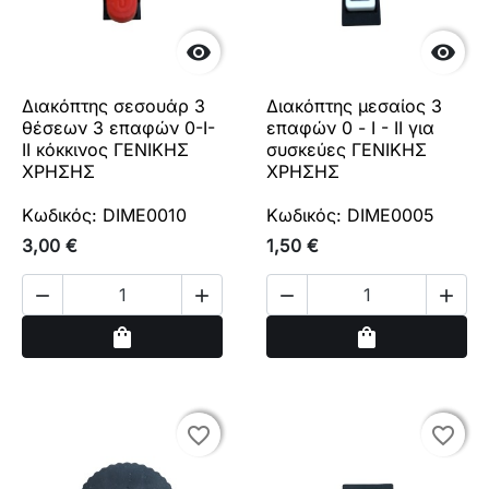


Διακόπτης σεσουάρ 3
Διακόπτης μεσαίος 3
θέσεων 3 επαφών 0-I-
επαφών 0 - I - II για
II κόκκινος ΓΕΝΙΚΗΣ
συσκεύες ΓΕΝΙΚΗΣ
ΧΡΗΣΗΣ
ΧΡΗΣΗΣ
Κωδικός: DIME0010
Κωδικός: DIME0005
3,00 €
1,50 €




Αγορά
Αγορά
shopping_bag
shopping_bag
favorite_border
favorite_border
favorite_border
favorite_border