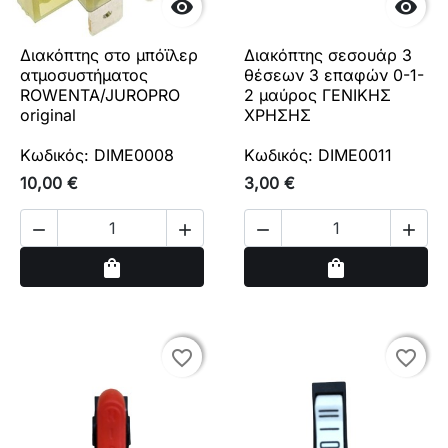


Διακόπτης στο μπόϊλερ
Διακόπτης σεσουάρ 3
ατμοσυστήματος
θέσεων 3 επαφών 0-1-
ROWENTA/JUROPRO
2 μαύρος ΓΕΝΙΚΗΣ
original
ΧΡΗΣΗΣ
Κωδικός: DIME0008
Κωδικός: DIME0011
10,00 €
3,00 €




Αγορά
Αγορά
shopping_bag
shopping_bag
favorite_border
favorite_border
favorite_border
favorite_border