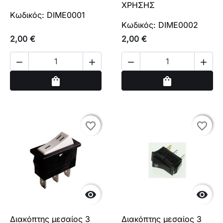
ΧΡΗΣΗΣ
Κωδικός: DIME0001
Κωδικός: DIME0002
2,00 €
2,00 €




Αγορά
Αγορά
shopping_bag
shopping_bag
favorite_border
favorite_border
favorite_border
favorite_border


Διακόπτης μεσαίος 3
Διακόπτης μεσαίος 3