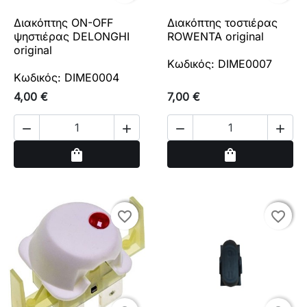
Διακόπτης ON-OFF
Διακόπτης τοστιέρας
ψηστιέρας DELONGHI
ROWENTA original
original
Κωδικός: DIME0007
Κωδικός: DIME0004
4,00 €
7,00 €




Αγορά
Αγορά
shopping_bag
shopping_bag
favorite_border
favorite_border
favorite_border
favorite_border