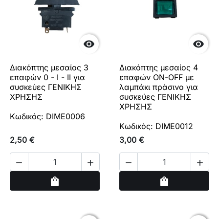


Διακόπτης μεσαίος 3
Διακόπτης μεσαίος 4
επαφών 0 - I - II για
επαφών ON-OFF με
συσκεύες ΓΕΝΙΚΗΣ
λαμπάκι πράσινο για
ΧΡΗΣΗΣ
συσκεύες ΓΕΝΙΚΗΣ
ΧΡΗΣΗΣ
Κωδικός: DIME0006
Κωδικός: DIME0012
2,50 €
3,00 €




Αγορά
Αγορά
shopping_bag
shopping_bag