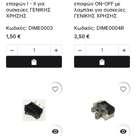
επαφών I - II για
επαφών ON-OFF με
συσκεύες ΓΕΝΙΚΗΣ
λαμπάκι για συσκεύες
ΧΡΗΣΗΣ
ΓΕΝΙΚΗΣ ΧΡΗΣΗΣ
Κωδικός: DIME0003
Κωδικός: DIME0004R
1,50 €
2,50 €




Αγορά
Αγορά
shopping_bag
shopping_bag
favorite_border
favorite_border
favorite_border
favorite_border

