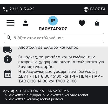
phone
language
2312 315 422
ΓΛΩΣΣΑ

favorite
shopping_bag
search
local_shipping
Αποστολή σε Ελλάδα και Κύπρο
info
Οι μάρκες, τα μοντέλα και οι κωδικοί των
εταιρειών, χρησιμοποιούνται αποκλειστικά για
λόγους αναφοράς.
calendar_month
Η τηλεφωνική μας γραμμή είναι διαθέσιμη
ΔΕΥΤ - ΤΕΤ 8:30-15:00 και ΤΡΙ - ΠΕΜ - ΠΑΡ -
ΣΑΒ 8:30-14:30 και 17:00-21:00
Αρχική
ΗΛΕΚΤΡΟΝΙΚΑ - ΑΝΑΛΩΣΙΜΑ
Διακόπτες διάφοροι
Διακόπτες κούνιας rocket
Διακόπτες κούνιας rocket μεσαίοι