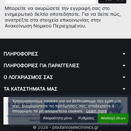
Μπορείτε να ακυρώσετε την εγγραφή σας στο
ενημερωτικό δελτίο οποτεδήποτε. Για να δείτε πώς,
ανατρέξτε στα στοιχεία επικοινωνίας στην
Ανακοίνωση Νομικού Περιεχομένου.
arrow_drop_down
ΠΛΗΡΟΦΟΡΙΕΣ
arrow_drop_down
ΠΛΗΡΟΦΟΡΙΕΣ ΓΙΑ ΠΑΡΑΓΓΕΛΙΕΣ
arrow_drop_down
Ο ΛΟΓΑΡΙΑΣΜΟΣ ΣΑΣ
arrow_drop_down
ΤΑ ΚΑΤΑΣΤΗΜΑΤΑ ΜΑΣ
Χρησιμοποιούμε cookies για να βελτιώσουμε την εμπειρία
σας. Διαχειριστείτε τις προτιμήσεις σας, αποδεχτείτε ή
απορρίψτε τα μη απαραίτητα cookies.
Learn more
Aπαραίτητα μόνο
Ρυθμίσεις
Αποδοχή όλων
© 2026 - ploutarxoselectronics.gr