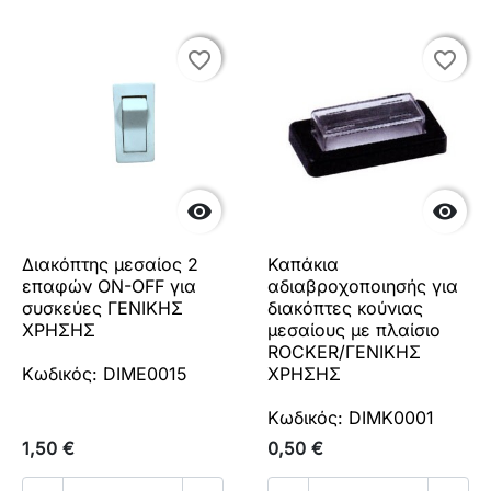
favorite_border
favorite_border
favorite_border
favorite_border


Διακόπτης μεσαίος 2
Καπάκια
επαφών ON-OFF για
αδιαβροχοποιησής για
συσκεύες ΓΕΝΙΚΗΣ
διακόπτες κούνιας
ΧΡΗΣΗΣ
μεσαίους με πλαίσιο
ROCKER/ΓΕΝΙΚΗΣ
Κωδικός: DIME0015
ΧΡΗΣΗΣ
Κωδικός: DIMK0001
1,50 €
0,50 €