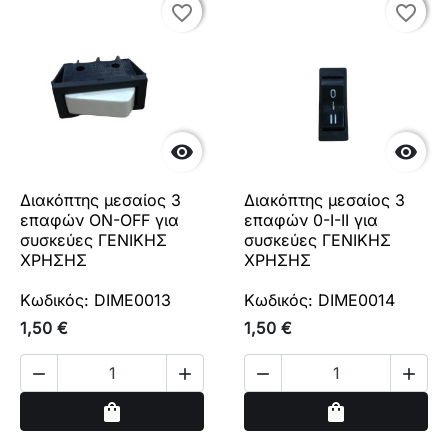
favorite_border
favorite_border
favorite_border
favorite_border


Διακόπτης μεσαίος 3
Διακόπτης μεσαίος 3
επαφών ON-OFF για
επαφών 0-I-II για
συσκεύες ΓΕΝΙΚΗΣ
συσκεύες ΓΕΝΙΚΗΣ
ΧΡΗΣΗΣ
ΧΡΗΣΗΣ
Κωδικός: DIME0013
Κωδικός: DIME0014
1,50 €
1,50 €




Αγορά
Αγορά
shopping_bag
shopping_bag