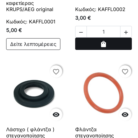
καφετίερας
KRUPS/AEG original
Κωδικός: KAFFL0002
3,00 €
Κωδικός: KAFFL0001
5,00 €


Αγορά
shopping_bag
Δείτε λεπτομέρειες
favorite_border
favorite_border
favorite_border
favorite_border


Λάστιχο ( φλάντζα )
Φλάντζα
στεγανοποίησης
στεγανοποίησης