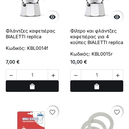


Φλάντζες καφετιέρας
Φίλτρο και φλάντζες
BIALETTI replica
καφετιέρας για 4
κούπες BIALETTI replica
Κωδικός: KBL0014f
Κωδικός: KBL0015r
7,00 €
10,00 €




Αγορά
Αγορά
shopping_bag
shopping_bag
favorite_border
favorite_border
favorite_border
favorite_border