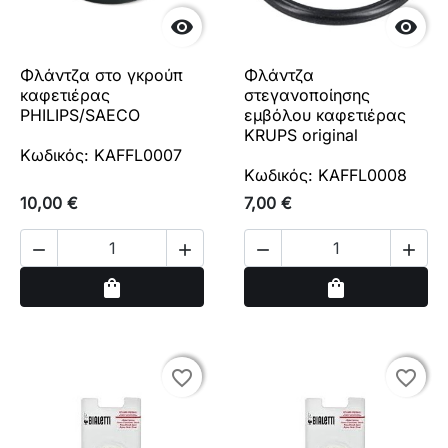


Φλάντζα στο γκρούπ
Φλάντζα
καφετιέρας
στεγανοποίησης
PHILIPS/SAECO
εμβόλου καφετιέρας
KRUPS original
Κωδικός: KAFFL0007
Κωδικός: KAFFL0008
10,00 €
7,00 €




Αγορά
Αγορά
shopping_bag
shopping_bag
favorite_border
favorite_border
favorite_border
favorite_border