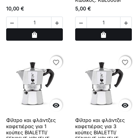
Κωδικός: KBL0009r
10,00 €
5,00 €




Αγορά
Αγορά
shopping_bag
shopping_bag
favorite_border
favorite_border
favorite_border
favorite_border


Φίλτρο και φλάντζες
Φίλτρο και φλάντζες
καφετιέρας για 1
καφετιέρας για 3
κούπες BIALETTI/
κούπες BIALETTI/