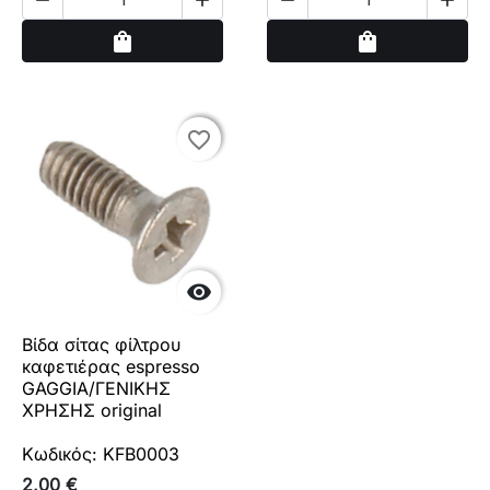




Αγορά
Αγορά
shopping_bag
shopping_bag
favorite_border
favorite_border

Βίδα σίτας φίλτρου
καφετιέρας espresso
GAGGIA/ΓΕΝΙΚΗΣ
ΧΡΗΣΗΣ original
Κωδικός: KFB0003
2,00 €