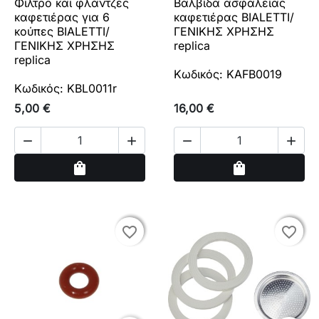
Φίλτρο και φλάντζες
Βαλβίδα ασφαλείας
καφετιέρας για 6
καφετιέρας BIALETTI/
κούπες BIALETTI/
ΓΕΝΙΚΗΣ ΧΡΗΣΗΣ
ΓΕΝΙΚΗΣ ΧΡΗΣΗΣ
replica
replica
Κωδικός: KAFB0019
Κωδικός: KBL0011r
5,00 €
16,00 €




Αγορά
Αγορά
shopping_bag
shopping_bag
favorite_border
favorite_border
favorite_border
favorite_border