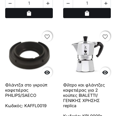




Αγορά
Αγορά
shopping_bag
shopping_bag
favorite_border
favorite_border
favorite_border
favorite_border


Φλάντζα στο γκρούπ
Φίλτρο και φλάντζες
καφετιέρας
καφετιέρας για 2
PHILIPS/SAECO
κούπες BIALETTI/
ΓΕΝΙΚΗΣ ΧΡΗΣΗΣ
Κωδικός: KAFFL0019
replica