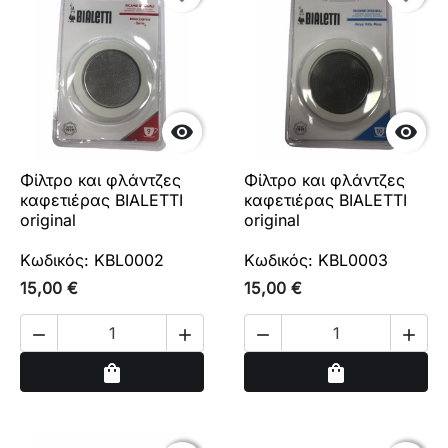


Φίλτρο και φλάντζες
Φίλτρο και φλάντζες
καφετιέρας BIALETTI
καφετιέρας BIALETTI
original
original
Κωδικός: KBL0002
Κωδικός: KBL0003
15,00 €
15,00 €




Αγορά
Αγορά
shopping_bag
shopping_bag