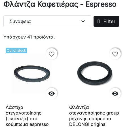
Φλάντζα Καφετιέρας - Espresso
expand_more
Συνάφεια
Filter
Υπάρχουν 41 προϊόντα.
Out of stock
favorite_border
favorite_border
favorite_border
favorite_border


Λάστιχο
Φλάντζα
στεγανοποίησης
στεγανοποίησης group
(φλάντζα) στο
μηχανής εσπρεσσο
κούμπωμα espresso
DELONGI original