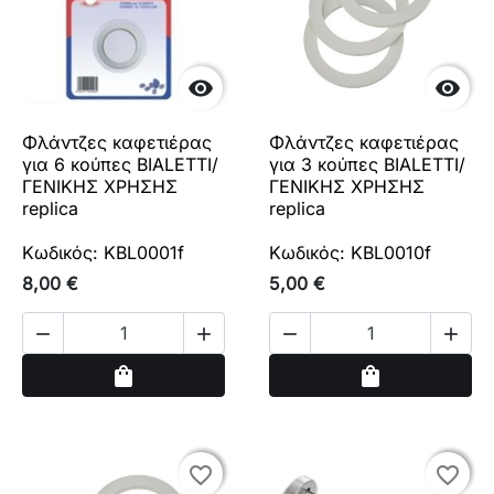


Φλάντζες καφετιέρας
Φλάντζες καφετιέρας
για 6 κούπες BIALETTI/
για 3 κούπες BIALETTI/
ΓΕΝΙΚΗΣ ΧΡΗΣΗΣ
ΓΕΝΙΚΗΣ ΧΡΗΣΗΣ
replica
replica
Κωδικός: KBL0001f
Κωδικός: KBL0010f
8,00 €
5,00 €




Αγορά
Αγορά
shopping_bag
shopping_bag
favorite_border
favorite_border
favorite_border
favorite_border