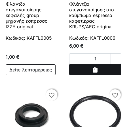
Φλάντζα
Φλάντζα
στεγανοποίησης
στεγανοποίησης στο
κεφαλής group
κούμπωμα espresso
μηχανής εσπρεσσο
καφετιέρας
IZZY original
KRUPS/AEG original
Κωδικός: KAFFL0005
Κωδικός: KAFFL0006
6,00 €
1,00 €


Αγορά
shopping_bag
Δείτε λεπτομέρειες
favorite_border
favorite_border
favorite_border
favorite_border