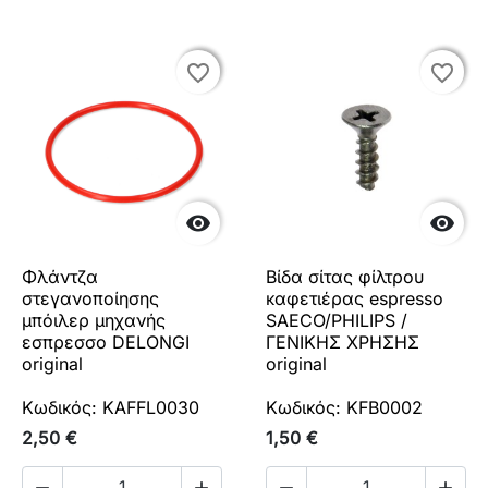
favorite_border
favorite_border
favorite_border
favorite_border


Φλάντζα
Βίδα σίτας φίλτρου
στεγανοποίησης
καφετιέρας espresso
μπόιλερ μηχανής
SAECO/PHILIPS /
εσπρεσσο DELONGI
ΓΕΝΙΚΗΣ ΧΡΗΣΗΣ
original
original
Κωδικός: KAFFL0030
Κωδικός: KFB0002
2,50 €
1,50 €