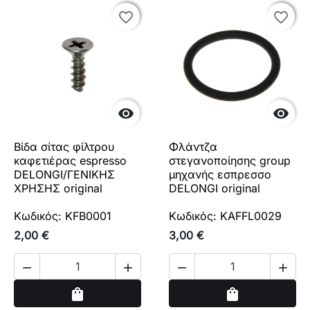
favorite_border
favorite_border
favorite_border
favorite_border


Βίδα σίτας φίλτρου
Φλάντζα
καφετιέρας espresso
στεγανοποίησης group
DELONGI/ΓΕΝΙΚΗΣ
μηχανής εσπρεσσο
ΧΡΗΣΗΣ original
DELONGI original
Κωδικός: KFB0001
Κωδικός: KAFFL0029
2,00 €
3,00 €




Αγορά
Αγορά
shopping_bag
shopping_bag