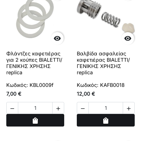


Φλάντζες καφετιέρας
Βαλβίδα ασφαλείας
για 2 κούπες BIALETTI/
καφετιέρας BIALETTI/
ΓΕΝΙΚΗΣ ΧΡΗΣΗΣ
ΓΕΝΙΚΗΣ ΧΡΗΣΗΣ
replica
replica
Κωδικός: KBL0009f
Κωδικός: KAFB0018
7,00 €
12,00 €




Αγορά
Αγορά
shopping_bag
shopping_bag