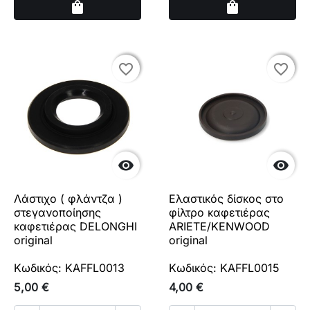
Αγορά
Αγορά
shopping_bag
shopping_bag
favorite_border
favorite_border
favorite_border
favorite_border


Λάστιχο ( φλάντζα )
Ελαστικός δίσκος στο
στεγανοποίησης
φίλτρο καφετιέρας
καφετιέρας DELONGHI
ARIETE/KENWOOD
original
original
Κωδικός: KAFFL0013
Κωδικός: KAFFL0015
5,00 €
4,00 €