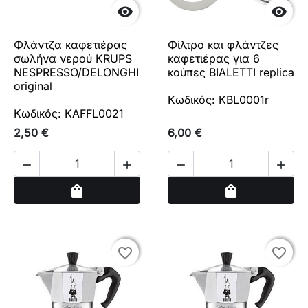


Φλάντζα καφετιέρας
Φίλτρο και φλάντζες
σωλήνα νερού KRUPS
καφετιέρας για 6
NESPRESSO/DELONGHI
κούπες BIALETTI replica
original
Κωδικός: KBL0001r
Κωδικός: KAFFL0021
2,50 €
6,00 €




Αγορά
Αγορά
shopping_bag
shopping_bag
favorite_border
favorite_border
favorite_border
favorite_border