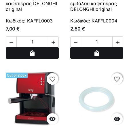
καφετιέρας DELONGHI
εμβόλου καφετιέρας
original
DELONGHI original
Κωδικός: KAFFL0003
Κωδικός: KAFFL0004
7,00 €
2,50 €




Αγορά
Αγορά
shopping_bag
shopping_bag
Out of stock
favorite_border
favorite_border
favorite_border
favorite_border

