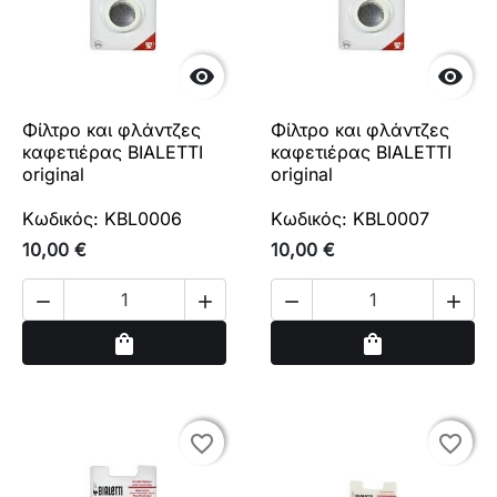


Φίλτρο και φλάντζες
Φίλτρο και φλάντζες
καφετιέρας BIALETTI
καφετιέρας BIALETTI
original
original
Κωδικός: KBL0006
Κωδικός: KBL0007
10,00 €
10,00 €




Αγορά
Αγορά
shopping_bag
shopping_bag
favorite_border
favorite_border
favorite_border
favorite_border