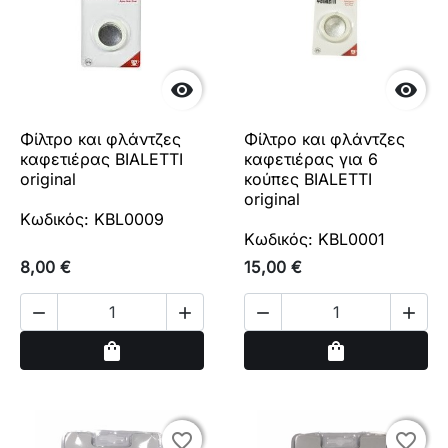


Φίλτρο και φλάντζες
Φίλτρο και φλάντζες
καφετιέρας BIALETTI
καφετιέρας για 6
original
κούπες BIALETTI
original
Κωδικός: KBL0009
Κωδικός: KBL0001
8,00 €
15,00 €




Αγορά
Αγορά
shopping_bag
shopping_bag
favorite_border
favorite_border
favorite_border
favorite_border