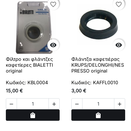
favorite_border
favorite_border
favorite_border
favorite_border


Φίλτρο και φλάντζες
Φλάντζα καφετιέρας
καφετίερες BIALETTI
KRUPS/DELONGHI/NES
original
PRESSO original
Κωδικός: KBL0004
Κωδικός: KAFFL0010
15,00 €
3,00 €




Αγορά
Αγορά
shopping_bag
shopping_bag