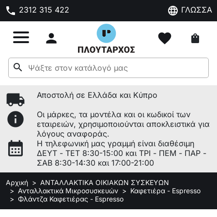
phone
language
2312 315 422
ΓΛΩΣΣΑ

favorite
shopping_bag
search
local_shipping
Αποστολή σε Ελλάδα και Κύπρο
info
Οι μάρκες, τα μοντέλα και οι κωδικοί των
εταιρειών, χρησιμοποιούνται αποκλειστικά για
λόγους αναφοράς.
calendar_month
Η τηλεφωνική μας γραμμή είναι διαθέσιμη
ΔΕΥΤ - ΤΕΤ 8:30-15:00 και ΤΡΙ - ΠΕΜ - ΠΑΡ -
ΣΑΒ 8:30-14:30 και 17:00-21:00
Αρχική
ΑΝΤΑΛΛΑΚΤΙΚΑ ΟΙΚΙΑΚΩΝ ΣΥΣΚΕΥΩΝ
Ανταλλακτικά Μικροσυσκευών
Καφετιέρα - Espresso
Φλάντζα Καφετιέρας - Espresso