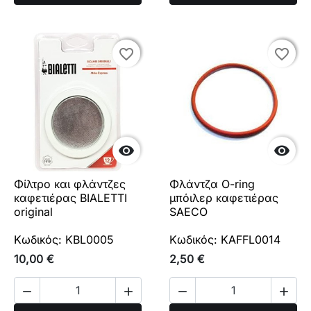
favorite_border
favorite_border
favorite_border
favorite_border


Φίλτρο και φλάντζες
Φλάντζα O-ring
καφετιέρας BIALETTI
μπόιλερ καφετιέρας
original
SAECO
Κωδικός: KBL0005
Κωδικός: KAFFL0014
10,00 €
2,50 €



