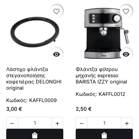
favorite_border
favorite_border
favorite_border
favorite_border


Λάστιχο φλάντζα
Φλάντζα φίλτρου
στεγανοποίησης
μηχανής espresso
καφετιέρας DELONGHI
BARISTA IZZY original
original
Κωδικός: KAFFL0012
Κωδικός: KAFFL0009
3,00 €
2,50 €




Αγορά
Αγορά
shopping_bag
shopping_bag