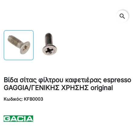
search
Βίδα σίτας φίλτρου καφετιέρας espresso
GAGGIA/ΓΕΝΙΚΗΣ ΧΡΗΣΗΣ original
Κωδικός: KFB0003