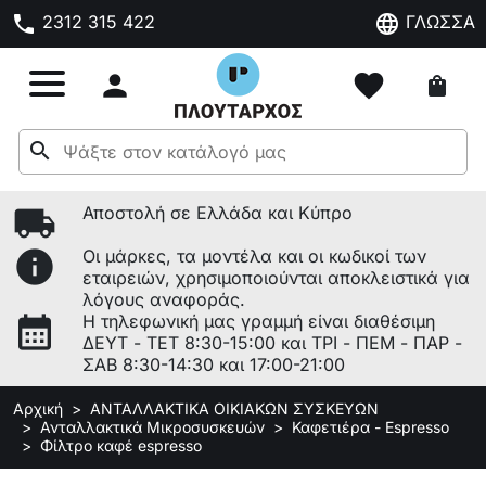
phone
language
2312 315 422
ΓΛΩΣΣΑ

favorite
shopping_bag
search
local_shipping
Αποστολή σε Ελλάδα και Κύπρο
info
Οι μάρκες, τα μοντέλα και οι κωδικοί των
εταιρειών, χρησιμοποιούνται αποκλειστικά για
λόγους αναφοράς.
calendar_month
Η τηλεφωνική μας γραμμή είναι διαθέσιμη
ΔΕΥΤ - ΤΕΤ 8:30-15:00 και ΤΡΙ - ΠΕΜ - ΠΑΡ -
ΣΑΒ 8:30-14:30 και 17:00-21:00
Αρχική
ΑΝΤΑΛΛΑΚΤΙΚΑ ΟΙΚΙΑΚΩΝ ΣΥΣΚΕΥΩΝ
Ανταλλακτικά Μικροσυσκευών
Καφετιέρα - Espresso
Φίλτρο καφέ espresso