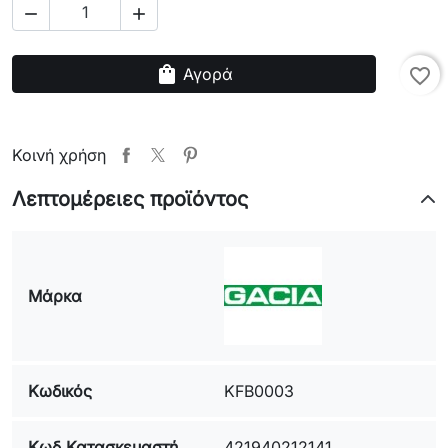


shopping_bag
Αγορά
favorite_border
Κοινή χρήση
Λεπτομέρειες προϊόντος
Μάρκα
Κωδικός
KFB0003
Κωδ.Κατασκευαστή
421940212141