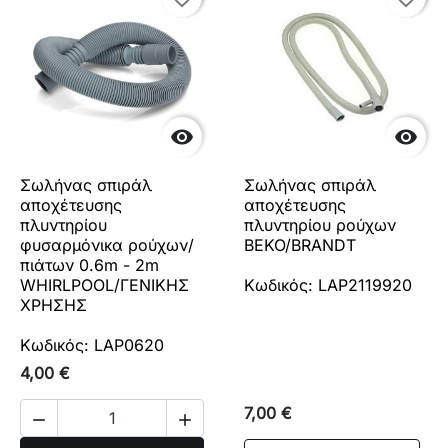


Σωλήνας σπιράλ
Σωλήνας σπιράλ
αποχέτευσης
αποχέτευσης
πλυντηρίου
πλυντηρίου ρούχων
φυσαρμόνικα ρούχων/
BEKO/BRANDT
πιάτων 0.6m - 2m
WHIRLPOOL/ΓΕΝΙΚΗΣ
Κωδικός: LAP2119920
ΧΡΗΣΗΣ
Κωδικός: LAP0620
4,00 €
7,00 €

