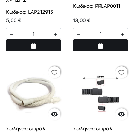
ΧΡΗΣΗΣ
Κωδικός: PRLAP0011
Κωδικός: LAP212915
5,00 €
13,00 €




Αγορά
Αγορά
shopping_bag
shopping_bag
favorite_border
favorite_border
favorite_border
favorite_border


Σωλήνας σπιράλ
Σωλήνας σπιράλ