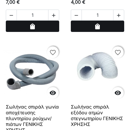
7,00 €
4,00 €




Αγορά
Αγορά
shopping_bag
shopping_bag
favorite_border
favorite_border
favorite_border
favorite_border


Σωλήνας σπιράλ γωνία
Σωλήνας σπιράλ
αποχέτευσης
εξόδου ατμών
πλυντηρίου ρούχων/
στεγνωτηρίου ΓΕΝΙΚΗΣ
πιάτων ΓΕΝΙΚΗΣ
ΧΡΗΣΗΣ