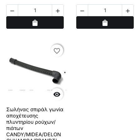




Αγορά
Αγορά
shopping_bag
shopping_bag
favorite_border
favorite_border

Σωλήνας σπιράλ γωνία
αποχέτευσης
πλυντηρίου ρούχων/
πιάτων
CANDY/MIDEA/DELON