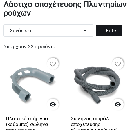
Λάστιχα αποχέτευσης Πλυντηρίων
ρούχων
expand_more
Συνάφεια
Filter
Υπάρχουν 23 προϊόντα.
favorite_border
favorite_border
favorite_border
favorite_border


Πλαστικό στήριγμα
Σωλήνας σπιράλ
(κούρμπα) σωλήνα
αποχέτευσης