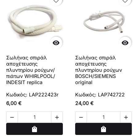


Σωλήνας σπιράλ
Σωλήνας σπιράλ
αποχέτευσης
αποχέτευσης
πλυντηρίου ρούχων/
πλυντηρίου ρούχων
πιάτων WHIRLPOOL/
BOSCH/SIEMENS
INDESIT replica
original
Κωδικός: LAP222423r
Κωδικός: LAP742722
6,00 €
24,00 €




Αγορά
Αγορά
shopping_bag
shopping_bag