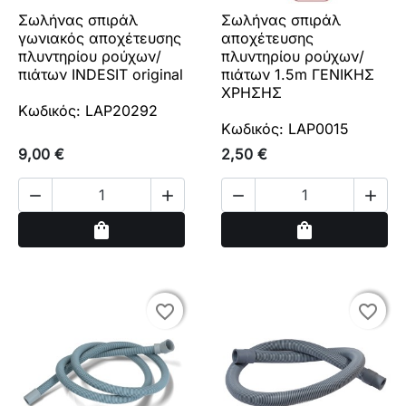
Σωλήνας σπιράλ
Σωλήνας σπιράλ
γωνιακός αποχέτευσης
αποχέτευσης
πλυντηρίου ρούχων/
πλυντηρίου ρούχων/
πιάτων INDESIT original
πιάτων 1.5m ΓΕΝΙΚΗΣ
ΧΡΗΣΗΣ
Κωδικός: LAP20292
Κωδικός: LAP0015
9,00 €
2,50 €




Αγορά
Αγορά
shopping_bag
shopping_bag
favorite_border
favorite_border
favorite_border
favorite_border