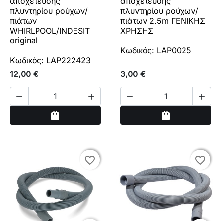
αποχέτευσης
αποχέτευσης
πλυντηρίου ρούχων/
πλυντηρίου ρούχων/
πιάτων
πιάτων 2.5m ΓΕΝΙΚΗΣ
WHIRLPOOL/INDESIT
ΧΡΗΣΗΣ
original
Κωδικός: LAP0025
Κωδικός: LAP222423
12,00 €
3,00 €




Αγορά
Αγορά
shopping_bag
shopping_bag
favorite_border
favorite_border
favorite_border
favorite_border