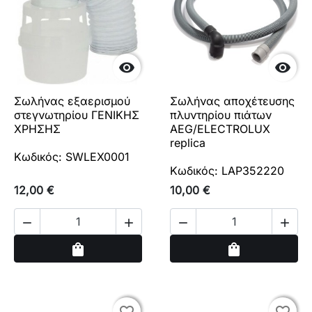


Σωλήνας εξαερισμού
Σωλήνας αποχέτευσης
στεγνωτηρίου ΓΕΝΙΚΗΣ
πλυντηρίου πιάτων
ΧΡΗΣΗΣ
AEG/ELECTROLUX
replica
Κωδικός: SWLEX0001
Κωδικός: LAP352220
12,00 €
10,00 €




Αγορά
Αγορά
shopping_bag
shopping_bag
favorite_border
favorite_border
favorite_border
favorite_border