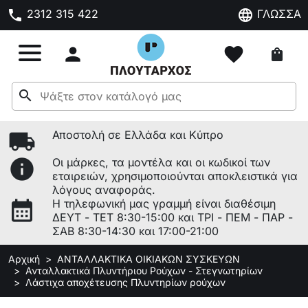
phone
language
2312 315 422
ΓΛΩΣΣΑ

favorite
shopping_bag
search
local_shipping
Αποστολή σε Ελλάδα και Κύπρο
info
Οι μάρκες, τα μοντέλα και οι κωδικοί των
εταιρειών, χρησιμοποιούνται αποκλειστικά για
λόγους αναφοράς.
calendar_month
Η τηλεφωνική μας γραμμή είναι διαθέσιμη
ΔΕΥΤ - ΤΕΤ 8:30-15:00 και ΤΡΙ - ΠΕΜ - ΠΑΡ -
ΣΑΒ 8:30-14:30 και 17:00-21:00
Αρχική
ΑΝΤΑΛΛΑΚΤΙΚΑ ΟΙΚΙΑΚΩΝ ΣΥΣΚΕΥΩΝ
Ανταλλακτικά Πλυντήριου Ρούχων - Στεγνωτηρίων
Λάστιχα αποχέτευσης Πλυντηρίων ρούχων