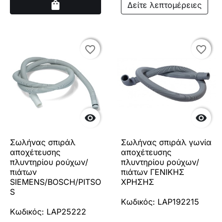
Αγορά
shopping_bag
Δείτε λεπτομέρειες
favorite_border
favorite_border
favorite_border
favorite_border


Σωλήνας σπιράλ
Σωλήνας σπιράλ γωνία
αποχέτευσης
αποχέτευσης
πλυντηρίου ρούχων/
πλυντηρίου ρούχων/
πιάτων
πιάτων ΓΕΝΙΚΗΣ
SIEMENS/BOSCH/PITSO
ΧΡΗΣΗΣ
S
Κωδικός: LAP192215
Κωδικός: LAP25222