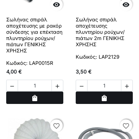


Σωλήνας σπιράλ
Σωλήνας σπιράλ
αποχέτευσης με ρακόρ
αποχέτευσης
σύνδεσης για επέκταση
πλυντηρίου ρούχων/
πλυντηρίου ρούχων/
πιάτων 2m ΓΕΝΙΚΗΣ
πιάτων ΓΕΝΙΚΗΣ
ΧΡΗΣΗΣ
ΧΡΗΣΗΣ
Κωδικός: LAP2129
Κωδικός: LAP0015R
4,00 €
3,50 €




Αγορά
Αγορά
shopping_bag
shopping_bag
favorite_border
favorite_border
favorite_border
favorite_border