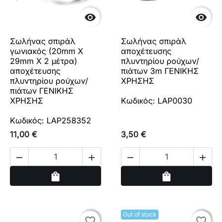


Σωλήνας σπιράλ
Σωλήνας σπιράλ
γωνιακός (20mm X
αποχέτευσης
29mm X 2 μέτρα)
πλυντηρίου ρούχων/
αποχέτευσης
πιάτων 3m ΓΕΝΙΚΗΣ
πλυντηρίου ρούχων/
ΧΡΗΣΗΣ
πιάτων ΓΕΝΙΚΗΣ
ΧΡΗΣΗΣ
Κωδικός: LAP0030
Κωδικός: LAP258352
11,00 €
3,50 €




Αγορά
Αγορά
shopping_bag
shopping_bag
Out of stock
favorite_border
favorite_border
favorite_border
favorite_border