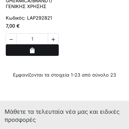
GHI/AMICA/BRANDT/
ΓΕΝΙΚΗΣ ΧΡΗΣΗΣ
Κωδικός: LAP292821
7,00 €


Αγορά
shopping_bag
Εμφανίζονται τα στοιχεία 1-23 από σύνολο 23
Μάθετε τα τελευταία νέα μας και ειδικές
προσφορές