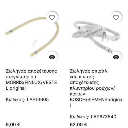
favorite_border
favorite_border
favorite_border
favorite_border


Σωλήνας αποχέτευσης
Σωλήνας σπιράλ
στεγνωτηρίου
κουμπωτός
MORRIS/FINLUX/VESTE
αποχέτευσης
L original
πλυντηρίου ρούχων/
πιάτων
Κωδικός: LAP13605
BOSCH/SIEMENSorigina
l
Κωδικός: LAP673540
9,00 €
62,00 €