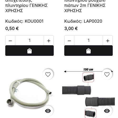
αποχέτευσης
πλυντηρίου ρούχων/
πλυντηρίου ΓΕΝΙΚΗΣ
πιάτων 2m ΓΕΝΙΚΗΣ
ΧΡΗΣΗΣ
ΧΡΗΣΗΣ
Κωδικός: KOU0001
Κωδικός: LAP0020
0,50 €
3,00 €




Αγορά
Αγορά
shopping_bag
shopping_bag
favorite_border
favorite_border
favorite_border
favorite_border

