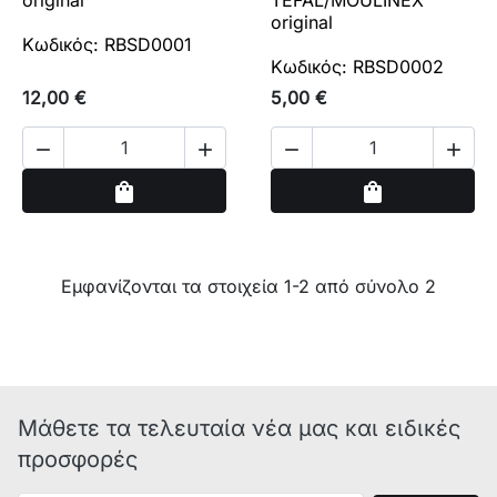
original
TEFAL/MOULINEX
original
Κωδικός: RBSD0001
Κωδικός: RBSD0002
12,00 €
5,00 €




Αγορά
Αγορά
shopping_bag
shopping_bag
Εμφανίζονται τα στοιχεία 1-2 από σύνολο 2
Μάθετε τα τελευταία νέα μας και ειδικές
προσφορές