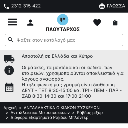
phone
language
2312 315 422
ΓΛΩΣΣΑ

favorite
shopping_bag
search
local_shipping
Αποστολή σε Ελλάδα και Κύπρο
info
Οι μάρκες, τα μοντέλα και οι κωδικοί των
εταιρειών, χρησιμοποιούνται αποκλειστικά για
λόγους αναφοράς.
calendar_month
Η τηλεφωνική μας γραμμή είναι διαθέσιμη
ΔΕΥΤ - ΤΕΤ 8:30-15:00 και ΤΡΙ - ΠΕΜ - ΠΑΡ -
ΣΑΒ 8:30-14:30 και 17:00-21:00
Αρχική
ΑΝΤΑΛΛΑΚΤΙΚΑ ΟΙΚΙΑΚΩΝ ΣΥΣΚΕΥΩΝ
Ανταλλακτικά Μικροσυσκευών
Ράβδος μίξερ
Διάφορα Εξαρτήματα Ράβδου Μπλέντερ