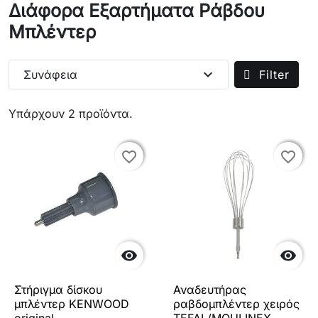
Διάφορα Εξαρτήματα Ράβδου
Μπλέντερ
expand_more
Συνάφεια
Filter
Υπάρχουν 2 προϊόντα.
favorite_border
favorite_border
favorite_border
favorite_border


Στήριγμα δίσκου
Αναδευτήρας
μπλέντερ KENWOOD
ραβδομπλέντερ χειρός