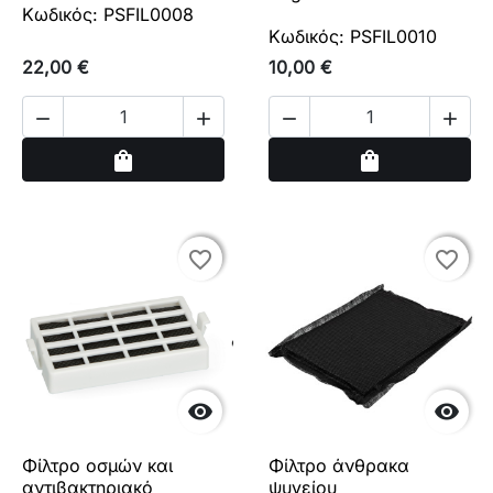
Κωδικός: PSFIL0008
Κωδικός: PSFIL0010
22,00 €
10,00 €




Αγορά
Αγορά
shopping_bag
shopping_bag
favorite_border
favorite_border
favorite_border
favorite_border


Φίλτρο οσμών και
Φίλτρο άνθρακα
αντιβακτηριακό
ψυγείου