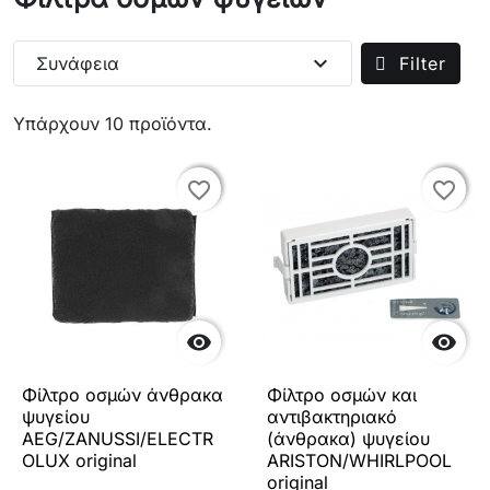
expand_more
Συνάφεια
Filter
Υπάρχουν 10 προϊόντα.
favorite_border
favorite_border
favorite_border
favorite_border


Φίλτρο οσμών άνθρακα
Φίλτρο οσμών και
ψυγείου
αντιβακτηριακό
AEG/ZANUSSI/ELECTR
(άνθρακα) ψυγείου
OLUX original
ARISTON/WHIRLPOOL
original