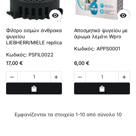


Φίλτρο οσμών άνθρακα
Αποσμητικό ψυγείου με
ψυγείου
άρωμα λεμόνι Wpro
LIEBHERR/MIELE replica
Κωδικός: APPS0001
Κωδικός: PSFIL0022
17,00 €
6,00 €




Αγορά
Αγορά
shopping_bag
shopping_bag
Εμφανίζονται τα στοιχεία 1-10 από σύνολο 10