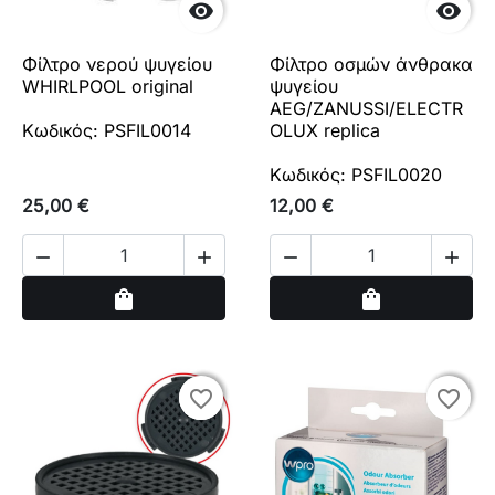


Φίλτρο νερού ψυγείου
Φίλτρο οσμών άνθρακα
WHIRLPOOL original
ψυγείου
AEG/ZANUSSI/ELECTR
Κωδικός: PSFIL0014
OLUX replica
Κωδικός: PSFIL0020
25,00 €
12,00 €




Αγορά
Αγορά
shopping_bag
shopping_bag
favorite_border
favorite_border
favorite_border
favorite_border