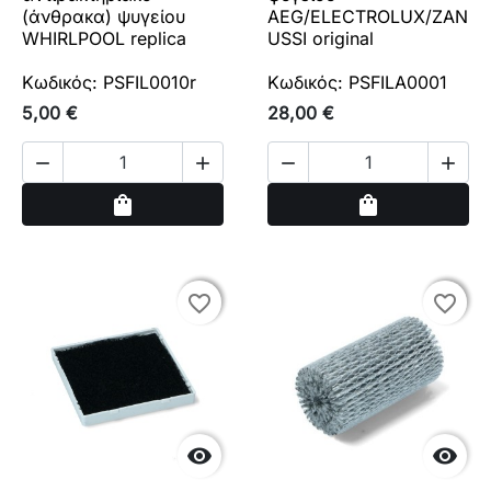
(άνθρακα) ψυγείου
AEG/ELECTROLUX/ZAN
WHIRLPOOL replica
USSI original
Κωδικός: PSFIL0010r
Κωδικός: PSFILA0001
5,00 €
28,00 €




Αγορά
Αγορά
shopping_bag
shopping_bag
favorite_border
favorite_border
favorite_border
favorite_border

