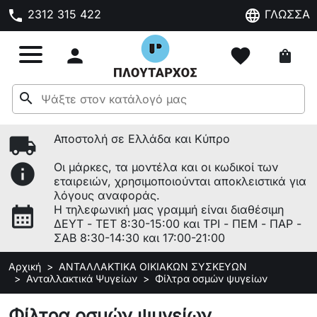
phone
language
2312 315 422
ΓΛΩΣΣΑ

favorite
shopping_bag
search
local_shipping
Αποστολή σε Ελλάδα και Κύπρο
info
Οι μάρκες, τα μοντέλα και οι κωδικοί των
εταιρειών, χρησιμοποιούνται αποκλειστικά για
λόγους αναφοράς.
calendar_month
Η τηλεφωνική μας γραμμή είναι διαθέσιμη
ΔΕΥΤ - ΤΕΤ 8:30-15:00 και ΤΡΙ - ΠΕΜ - ΠΑΡ -
ΣΑΒ 8:30-14:30 και 17:00-21:00
Αρχική
ΑΝΤΑΛΛΑΚΤΙΚΑ ΟΙΚΙΑΚΩΝ ΣΥΣΚΕΥΩΝ
Ανταλλακτικά Ψυγείων
Φίλτρα οσμών ψυγείων
Φίλτρα οσμών ψυγείων