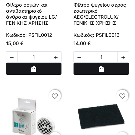
Φίλτρο οσμών και
Φίλτρο ψυγείου αέρος
αντιβακτηριακό
εσωτερικό
άνθρακα ψυγείου LG/
AEG/ELECTROLUX/
ΓΕΝΙΚΗΣ ΧΡΗΣΗΣ
ΓΕΝΙΚΗΣ ΧΡΗΣΗΣ
Κωδικός: PSFIL0012
Κωδικός: PSFIL0013
15,00 €
14,00 €




Αγορά
Αγορά
shopping_bag
shopping_bag
favorite_border
favorite_border
favorite_border
favorite_border