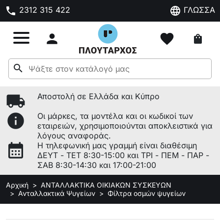
phone
language
2312 315 422
ΓΛΩΣΣΑ

favorite
shopping_bag
search
local_shipping
Αποστολή σε Ελλάδα και Κύπρο
info
Οι μάρκες, τα μοντέλα και οι κωδικοί των
εταιρειών, χρησιμοποιούνται αποκλειστικά για
λόγους αναφοράς.
calendar_month
Η τηλεφωνική μας γραμμή είναι διαθέσιμη
ΔΕΥΤ - ΤΕΤ 8:30-15:00 και ΤΡΙ - ΠΕΜ - ΠΑΡ -
ΣΑΒ 8:30-14:30 και 17:00-21:00
Αρχική
ΑΝΤΑΛΛΑΚΤΙΚΑ ΟΙΚΙΑΚΩΝ ΣΥΣΚΕΥΩΝ
Ανταλλακτικά Ψυγείων
Φίλτρα οσμών ψυγείων