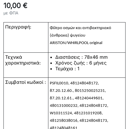
10,00 €
με ΦΠΑ
Περιγραφή:
Φίλτρο οσμών και αντιβακτηριακό
(άνθρακα) ψυγείου
ARISTON/WHIRLPOOL original
Τεχνικά
Διαστάσεις : 78x46 mm
χαρακτηριστικά:
Χρόνος ζωής : 6 μήνες
Τεμάχια : 1
Συμβατοί κωδικοί :
PSFIL0010, 481248048172,
87.20.12.60., 8015250025231,
87.20.12.61., 481240449601,
480131000232, 481248048172,
W10311524, 481231019208,
481258038016, 481248048173,
481248048161