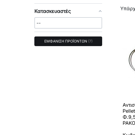
Υπάρχ
Κατασκευαστές
ΕΜΦΑΝΙΣΗ ΠΡΟΪΟΝΤΩΝ
7
Αντι
Pelle
Φ.9,
ΡΑΚΟ
Κωδι