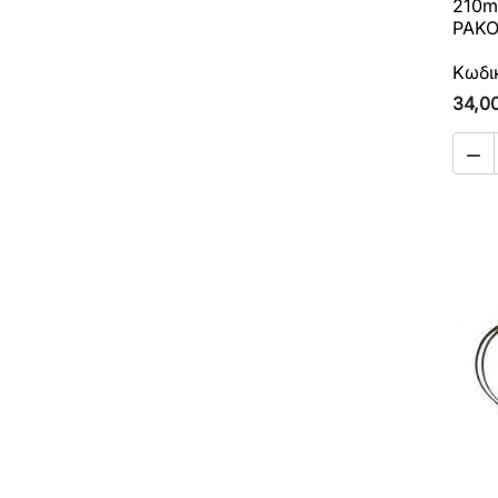
210m
ΡΑΚΟ
Κωδι
34,0
