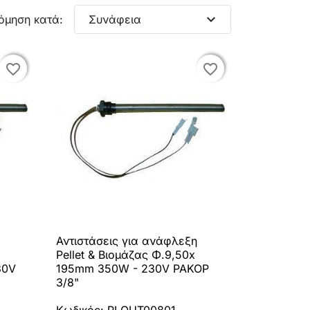
expand_more
όμηση κατά:
Συνάφεια
favorite_border
favorite_border
favorite_border
favorite_border
Αντιστάσεις για ανάφλεξη

Γρήγορη προβολή
Pellet & Βιομάζας Φ.9,50x
30V
195mm 350W - 230V ΡΑΚΟΡ
3/8"
Κωδικός: PLOUT00801