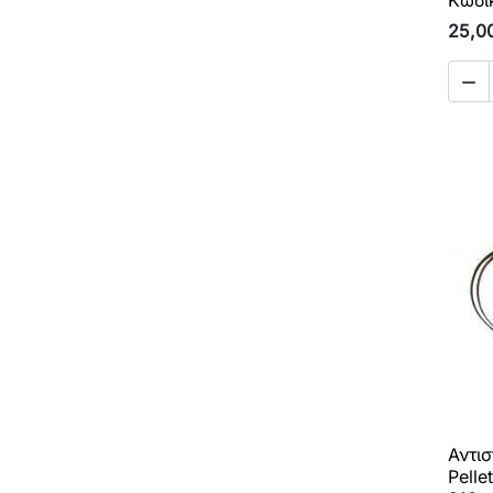
25,0

Αντι
Pelle