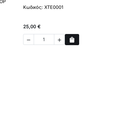
ΚΟΡ
Κωδικός: XTE0001
25,00 €
shopping_bag


ρά
Αγορά