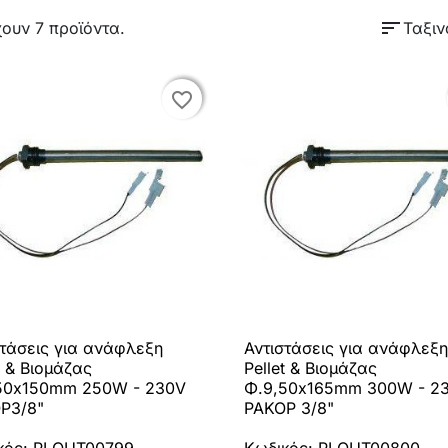
sort
ουν 7 προϊόντα.
Ταξιν
favorite_border
favorite_border
στάσεις για ανάφλεξη
Αντιστάσεις για ανάφλεξη

Γρήγορη προβολή

Γρήγορη προβολή
t & Βιομάζας
Pellet & Βιομάζας
50x150mm 250W - 230V
Φ.9,50x165mm 300W - 2
Ρ3/8"
ΡΑΚΟΡ 3/8"
κός: PLOUT00799
Κωδικός: PLOUT00800