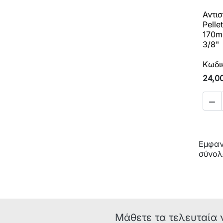
Αντι
Pelle
170m
3/8"
Κωδι
24,0

Εμφανί
σύνολ
Μάθετε τα τελευταία 