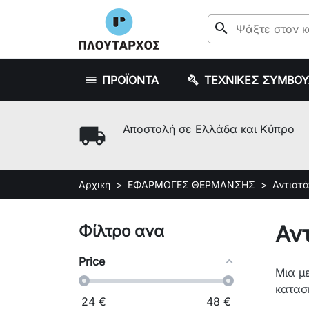
search
ΠΡΟΪΟΝΤΑ
ΤΕΧΝΙΚΕΣ ΣΥΜΒΟ
local_shipping
Αποστολή σε Ελλάδα και Κύπρο
Αρχική
ΕΦΑΡΜΟΓΕΣ ΘΕΡΜΑΝΣΗΣ
Αντιστά
Αν
Φίλτρο ανα
Price
Μια μ
κατασ
24
€
48
€