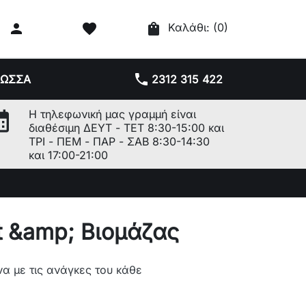

favorite
shopping_bag
Καλάθι:
(0)
phone
ΛΩΣΣΑ
2312 315 422
r_month
Η τηλεφωνική μας γραμμή είναι
διαθέσιμη ΔΕΥΤ - ΤΕΤ 8:30-15:00 και
ΤΡΙ - ΠΕΜ - ΠΑΡ - ΣΑΒ 8:30-14:30
και 17:00-21:00
t &amp; Βιομάζας
να με τις ανάγκες του κάθε