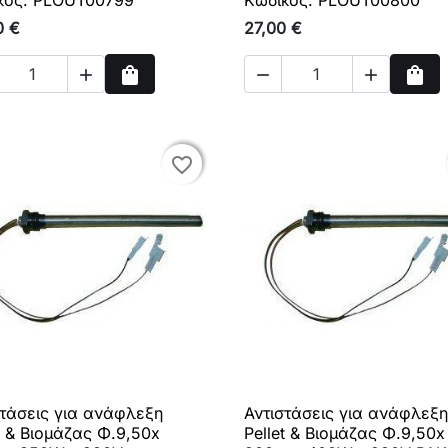
0 €
27,00 €
shopping_bag
shopping_bag



Αγορά
Αγο
favorite_border
favorite_border
στάσεις για ανάφλεξη
Αντιστάσεις για ανάφλεξη

Γρήγορη προβολή

Γρήγορη προβολή
t & Βιομάζας Φ.9,50x
Pellet & Βιομάζας Φ.9,50x