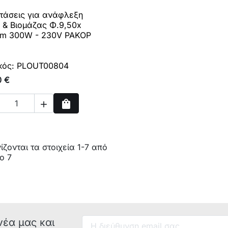
στάσεις για ανάφλεξη

Γρήγορη προβολή
t & Βιομάζας Φ.9,50x
m 300W - 230V ΡΑΚΟΡ
κός: PLOUT00804
0 €
shopping_bag

Αγορά
ζονται τα στοιχεία 1-7 από
ο 7
νέα μας και