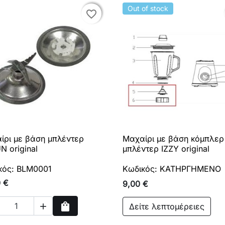
Out of stock
favorite_border
favorite_border
ίρι με βάση μπλέντερ
Μαχαίρι με βάση κόμπλερ

Γρήγορη προβολή

Γρήγορη προβολή
N original
μπλέντερ IZZY original
κός: BLM0001
Κωδικός: ΚΑΤΗΡΓΗΜΕΝΟ
0 €
9,00 €
shopping_bag
Δείτε λεπτομέρειες

Αγορά