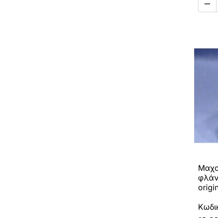

Μαχα
φλάν
origi
Κωδι