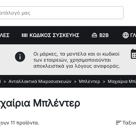
language
ΥΛΕΣ
ΚΩΔΙΚΟΣ ΣΥΣΚΕΥΗΣ
B2B
Γ
calenda
info
Οι μάρκες, τα μοντέλα και οι κωδικοί
των εταιρειών, χρησιμοποιούνται
αποκλειστικά για λόγους αναφοράς.
Ν
Ανταλλακτικά Μικροσυσκευών
Μπλέντερ
Μαχαίρια Μπ
χαίρια Μπλέντερ
sort
ουν 11 προϊόντα.
Ταξιν