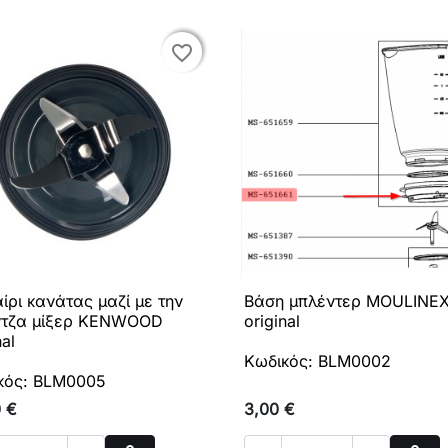
favorite_border
favorite_border
ίρι κανάτας μαζί με την
Βάση μπλέντερ MOULINE

Γρήγορη προβολή

Γρήγορη προβολή
τζα μίξερ KENWOOD
original
nal
Κωδικός: BLM0002
κός: BLM0005
0 €
3,00 €