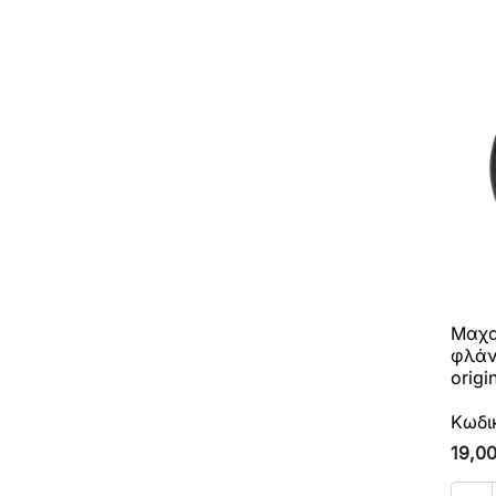
Μαχα
φλάν
origi
Κωδι
19,0