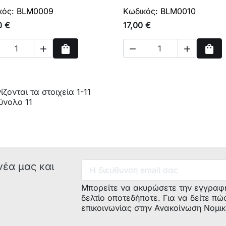
κός: BLM0009
Κωδικός: BLM0010
0 €
17,00 €
shopping_bag
shopping_bag



Αγορά
Αγο
ζονται τα στοιχεία 1-11
ύνολο 11
νέα μας και
Μπορείτε να ακυρώσετε την εγγραφ
δελτίο οποτεδήποτε. Για να δείτε πώ
επικοινωνίας στην Ανακοίνωση Νομι