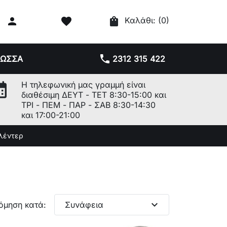

favorite
shopping_bag
Καλάθι:
(0)
phone
ΛΩΣΣΑ
2312 315 422
r_month
Η τηλεφωνική μας γραμμή είναι
διαθέσιμη ΔΕΥΤ - ΤΕΤ 8:30-15:00 και
ΤΡΙ - ΠΕΜ - ΠΑΡ - ΣΑΒ 8:30-14:30
και 17:00-21:00
λέντερ
expand_more
όμηση κατά:
Συνάφεια