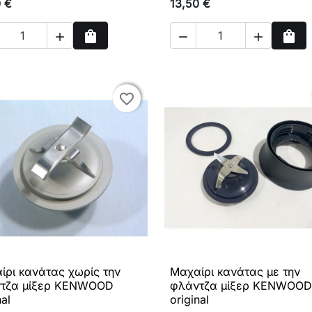
0 €
13,50 €
shopping_bag
shopping_bag



Αγορά
Αγο
favorite_border
favorite_border
ίρι κανάτας χωρίς την
Μαχαίρι κανάτας με την

Γρήγορη προβολή

Γρήγορη προβολή
τζα μίξερ KENWOOD
φλάντζα μίξερ KENWOOD
nal
original