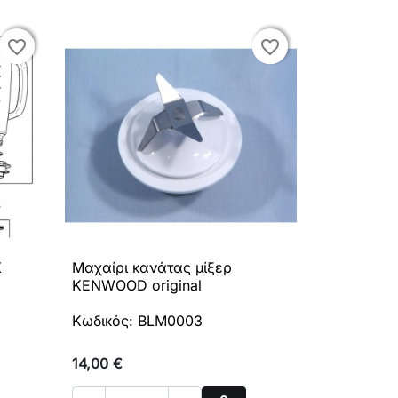
favorite_border
favorite_border
favorite_border
favorite_border
X
Μαχαίρι κανάτας μίξερ

Γρήγορη προβολή
KENWOOD original
Κωδικός: BLM0003
14,00 €