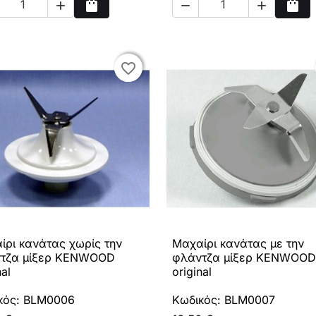
shopping_bag
shopping_bag



Αγορά
Αγο
favorite_border
favorite_border
ίρι κανάτας χωρίς την
Μαχαίρι κανάτας με την

Γρήγορη προβολή

Γρήγορη προβολή
τζα μίξερ KENWOOD
φλάντζα μίξερ KENWOOD
nal
original
κός: BLM0006
Κωδικός: BLM0007