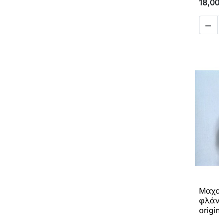
18,0

Μαχα
φλάν
origi