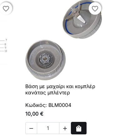
favorite_border
favorite_border
favorite_border
favorite_border
Βάση με μαχαίρι και κομπλέρ

Γρήγορη προβολή
κανάτας μπλέντερ
Κωδικός: BLM0004
10,00 €
shopping_bag


Αγορά