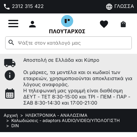
phone
language
2312 315 422
ΓΛΩΣΣΑ

favorite
shopping_bag
search
local_shipping
Αποστολή σε Ελλάδα και Κύπρο
info
Οι μάρκες, τα μοντέλα και οι κωδικοί των
εταιρειών, χρησιμοποιούνται αποκλειστικά για
λόγους αναφοράς.
calendar_month
Η τηλεφωνική μας γραμμή είναι διαθέσιμη
ΔΕΥΤ - ΤΕΤ 8:30-15:00 και ΤΡΙ - ΠΕΜ - ΠΑΡ -
ΣΑΒ 8:30-14:30 και 17:00-21:00
Αρχική
ΗΛΕΚΤΡΟΝΙΚΑ - ΑΝΑΛΩΣΙΜΑ
Καλωδιώσεις - adaptors AUDIO/VIDEO/ΥΠΟΛΟΓΙΣΤΗ
DIN