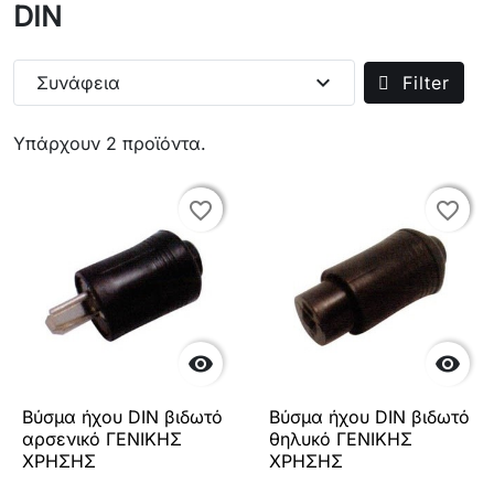
DIN
expand_more
Συνάφεια
Filter
Υπάρχουν 2 προϊόντα.
favorite_border
favorite_border
favorite_border
favorite_border


Βύσμα ήχου DIN βιδωτό
Βύσμα ήχου DIN βιδωτό
αρσενικό ΓΕΝΙΚΗΣ
θηλυκό ΓΕΝΙΚΗΣ
ΧΡΗΣΗΣ
ΧΡΗΣΗΣ