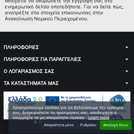
Μπορείτε να ακυρώσετε την εγγραφή σας στο
ενημερωτικό δελτίο οποτεδήποτε. Για να δείτε πώς,
ανατρέξτε στα στοιχεία επικοινωνίας στην
Ανακοίνωση Νομικού Περιεχομένου.
arrow_drop_down
ΠΛΗΡΟΦΟΡΙΕΣ
arrow_drop_down
ΠΛΗΡΟΦΟΡΙΕΣ ΓΙΑ ΠΑΡΑΓΓΕΛΙΕΣ
arrow_drop_down
Ο ΛΟΓΑΡΙΑΣΜΟΣ ΣΑΣ
arrow_drop_down
ΤΑ ΚΑΤΑΣΤΗΜΑΤΑ ΜΑΣ
Χρησιμοποιούμε cookies για να βελτιώσουμε την εμπειρία
σας. Διαχειριστείτε τις προτιμήσεις σας, αποδεχτείτε ή
απορρίψτε τα μη απαραίτητα cookies.
Learn more
© 2026 - ploutarxoselectronics.gr
Aπαραίτητα μόνο
Ρυθμίσεις
Αποδοχή όλων
Developed by 01generator