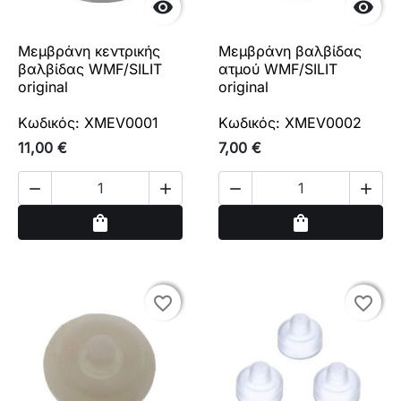


Μεμβράνη κεντρικής
Μεμβράνη βαλβίδας
βαλβίδας WMF/SILIT
ατμού WMF/SILIT
original
original
Κωδικός: XMEV0001
Κωδικός: XMEV0002
11,00 €
7,00 €




Αγορά
Αγορά
shopping_bag
shopping_bag
favorite_border
favorite_border
favorite_border
favorite_border