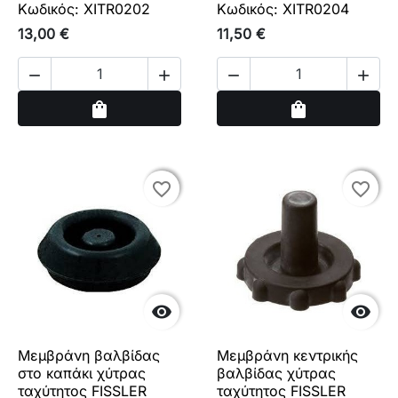
Κωδικός: XITR0202
Κωδικός: XITR0204
13,00 €
11,50 €




Αγορά
Αγορά
shopping_bag
shopping_bag
favorite_border
favorite_border
favorite_border
favorite_border


Μεμβράνη βαλβίδας
Μεμβράνη κεντρικής
στο καπάκι χύτρας
βαλβίδας χύτρας
ταχύτητος FISSLER
ταχύτητος FISSLER