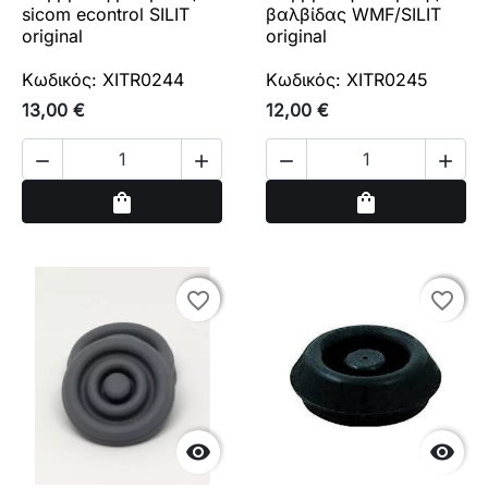
sicom econtrol SILIT
βαλβίδας WMF/SILIT
original
original
Κωδικός: XITR0244
Κωδικός: XITR0245
13,00 €
12,00 €




Αγορά
Αγορά
shopping_bag
shopping_bag
favorite_border
favorite_border
favorite_border
favorite_border

