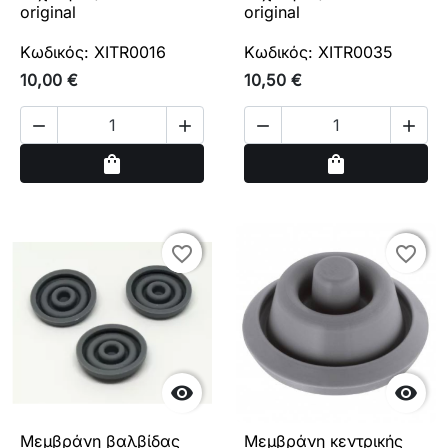
original
original
Κωδικός: XITR0016
Κωδικός: XITR0035
10,00 €
10,50 €




Αγορά
Αγορά
shopping_bag
shopping_bag
favorite_border
favorite_border
favorite_border
favorite_border


Μεμβράνη βαλβίδας
Μεμβράνη κεντρικής