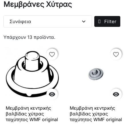
Μεμβράνες Χύτρας
expand_more
Συνάφεια
Filter
Υπάρχουν 13 προϊόντα.
favorite_border
favorite_border
favorite_border
favorite_border


Μεμβράνη κεντρικής
Μεμβράνη κεντρικής
βαλβίδας χύτρας
βαλβίδας χύτρας
ταχύτητος WMF original
ταχύτητος WMF original