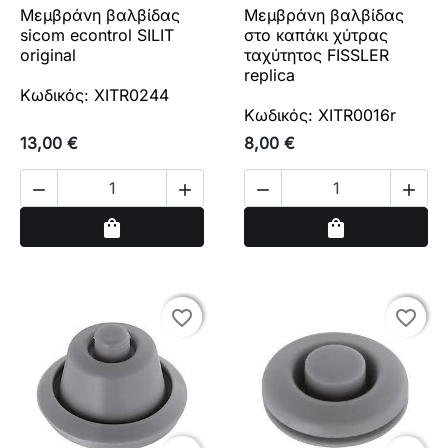
Μεμβράνη βαλβίδας
Μεμβράνη βαλβίδας
sicom econtrol SILIT
στο καπάκι χύτρας
original
ταχύτητος FISSLER
replica
Κωδικός: XITR0244
Κωδικός: XITR0016r
13,00 €
8,00 €




Αγορά
Αγορά
shopping_bag
shopping_bag
favorite_border
favorite_border
favorite_border
favorite_border