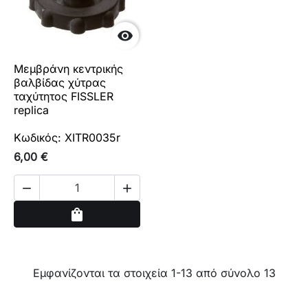

Μεμβράνη κεντρικής
βαλβίδας χύτρας
ταχύτητος FISSLER
replica
Κωδικός: XITR0035r
6,00 €


Αγορά
shopping_bag
Εμφανίζονται τα στοιχεία 1-13 από σύνολο 13