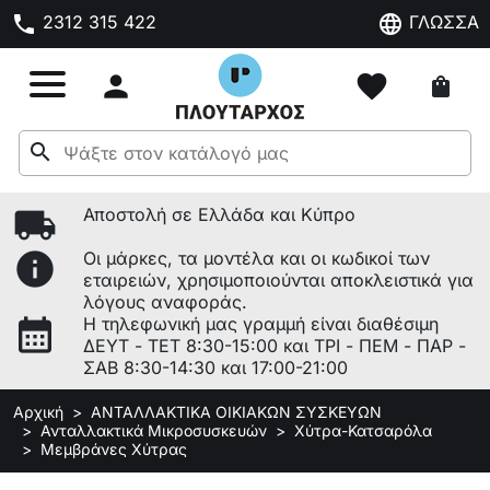
phone
language
2312 315 422
ΓΛΩΣΣΑ

favorite
shopping_bag
search
local_shipping
Αποστολή σε Ελλάδα και Κύπρο
info
Οι μάρκες, τα μοντέλα και οι κωδικοί των
εταιρειών, χρησιμοποιούνται αποκλειστικά για
λόγους αναφοράς.
calendar_month
Η τηλεφωνική μας γραμμή είναι διαθέσιμη
ΔΕΥΤ - ΤΕΤ 8:30-15:00 και ΤΡΙ - ΠΕΜ - ΠΑΡ -
ΣΑΒ 8:30-14:30 και 17:00-21:00
Αρχική
ΑΝΤΑΛΛΑΚΤΙΚΑ ΟΙΚΙΑΚΩΝ ΣΥΣΚΕΥΩΝ
Ανταλλακτικά Μικροσυσκευών
Χύτρα-Κατσαρόλα
Μεμβράνες Χύτρας