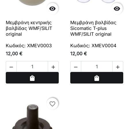


Μεμβράνη κεντρικής
Μεμβράνη βαλβίδας
βαλβίδας WMF/SILIT
Sicomatic T-plus
original
WMF/SILIT original
Κωδικός: XMEV0003
Κωδικός: XMEV0004
12,00 €
12,00 €




Αγορά
Αγορά
shopping_bag
shopping_bag
favorite_border
favorite_border