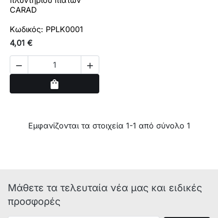
πλυντηρίου πιάτων
CARAD
Κωδικός: PPLK0001
4,01 €


Αγορά
shopping_bag
Εμφανίζονται τα στοιχεία 1-1 από σύνολο 1
Μάθετε τα τελευταία νέα μας και ειδικές
προσφορές