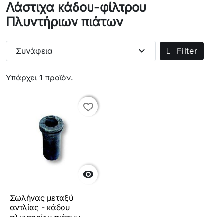
Λάστιχα κάδου-φίλτρου
Πλυντήριων πιάτων
expand_more
Συνάφεια
Filter
Υπάρχει 1 προϊόν.
favorite_border
favorite_border

Σωλήνας μεταξύ
αντλίας - κάδου