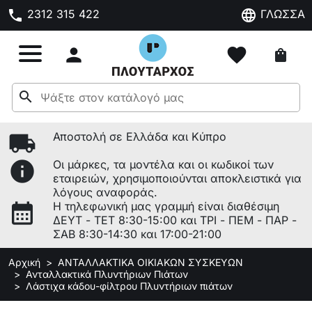
phone
language
2312 315 422
ΓΛΩΣΣΑ

favorite
shopping_bag
search
local_shipping
Αποστολή σε Ελλάδα και Κύπρο
info
Οι μάρκες, τα μοντέλα και οι κωδικοί των
εταιρειών, χρησιμοποιούνται αποκλειστικά για
λόγους αναφοράς.
calendar_month
Η τηλεφωνική μας γραμμή είναι διαθέσιμη
ΔΕΥΤ - ΤΕΤ 8:30-15:00 και ΤΡΙ - ΠΕΜ - ΠΑΡ -
ΣΑΒ 8:30-14:30 και 17:00-21:00
Αρχική
ΑΝΤΑΛΛΑΚΤΙΚΑ ΟΙΚΙΑΚΩΝ ΣΥΣΚΕΥΩΝ
Ανταλλακτικά Πλυντήριων Πιάτων
Λάστιχα κάδου-φίλτρου Πλυντήριων πιάτων