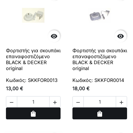


Φορτιστής για σκουπάκι
Φορτιστής για σκουπάκι
επαναφοστιζόμενο
επαναφοστιζόμενο
BLACK & DECKER
BLACK & DECKER
original
original
Κωδικός: SKKFOR0013
Κωδικός: SKKFOR0014
13,00 €
18,00 €




Αγορά
Αγορά
shopping_bag
shopping_bag