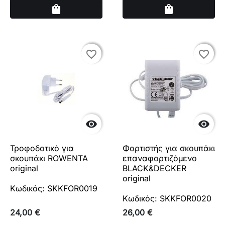
Αγορά
Αγορά
shopping_bag
shopping_bag
favorite_border
favorite_border
favorite_border
favorite_border


Τροφοδοτικό για
Φορτιστής για σκουπάκι
σκουπάκι ROWENTA
επαναφορτιζόμενο
original
BLACK&DECKER
original
Κωδικός: SKKFOR0019
Κωδικός: SKKFOR0020
24,00 €
26,00 €