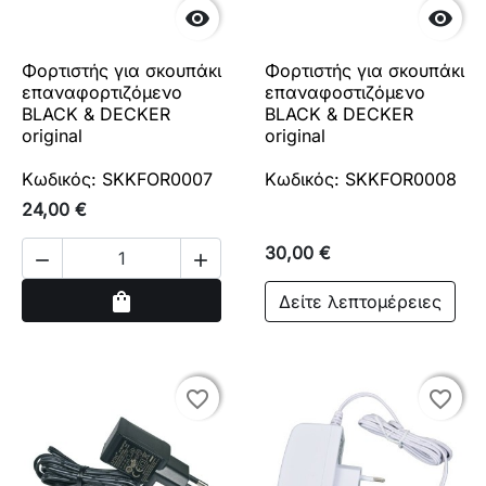


Φορτιστής για σκουπάκι
Φορτιστής για σκουπάκι
επαναφορτιζόμενο
επαναφοστιζόμενο
BLACK & DECKER
BLACK & DECKER
original
original
Κωδικός: SKKFOR0007
Κωδικός: SKKFOR0008
24,00 €
30,00 €


Αγορά
shopping_bag
Δείτε λεπτομέρειες
favorite_border
favorite_border
favorite_border
favorite_border