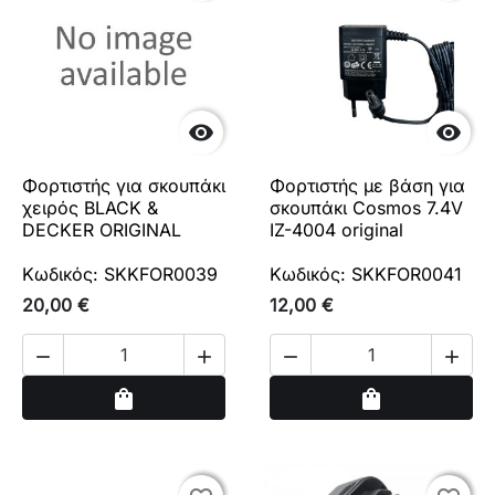


Φορτιστής για σκουπάκι
Φορτιστής με βάση για
χειρός BLACK &
σκουπάκι Cosmos 7.4V
DECKER ORIGINAL
IZ-4004 original
Κωδικός: SKKFOR0039
Κωδικός: SKKFOR0041
20,00 €
12,00 €




Αγορά
Αγορά
shopping_bag
shopping_bag