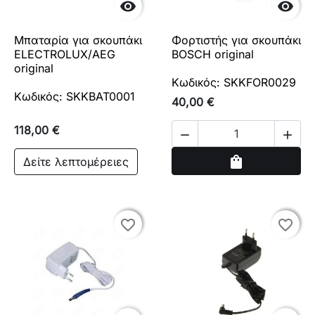


Μπαταρία για σκουπάκι
Φορτιστής για σκουπάκι
ELECTROLUX/AEG
BOSCH original
original
Κωδικός: SKKFOR0029
Κωδικός: SKKBAT0001
40,00 €
118,00 €


Αγορά
shopping_bag
Δείτε λεπτομέρειες
favorite_border
favorite_border
favorite_border
favorite_border