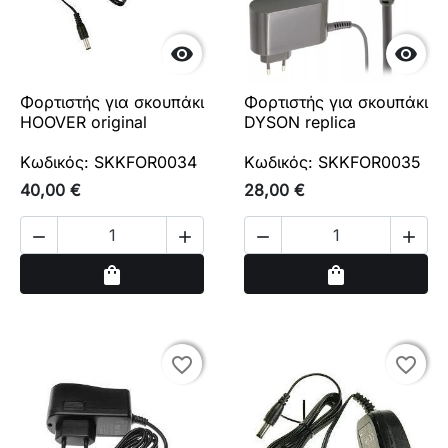


Φορτιστής για σκουπάκι
Φορτιστής για σκουπάκι
HOOVER original
DYSON replica
Κωδικός: SKKFOR0034
Κωδικός: SKKFOR0035
40,00 €
28,00 €




Αγορά
Αγορά
shopping_bag
shopping_bag
favorite_border
favorite_border
favorite_border
favorite_border