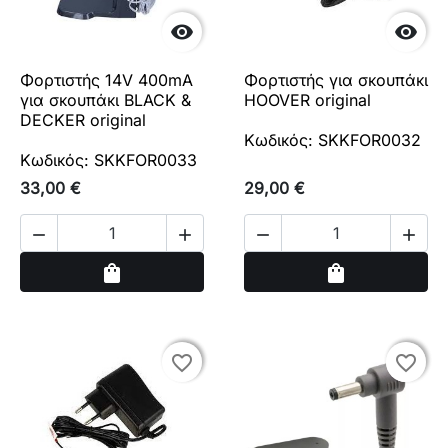


Φορτιστής 14V 400mA
Φορτιστής για σκουπάκι
για σκουπάκι BLACK &
HOOVER original
DECKER original
Κωδικός: SKKFOR0032
Κωδικός: SKKFOR0033
33,00 €
29,00 €




Αγορά
Αγορά
shopping_bag
shopping_bag
favorite_border
favorite_border
favorite_border
favorite_border