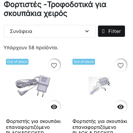
Φορτιστές -Τροφοδοτικά για
σκουπάκια χειρός
expand_more
Συνάφεια
Filter
Υπάρχουν 58 προϊόντα.
Out of stock
Out of stock
favorite_border
favorite_border
favorite_border
favorite_border


Φορτιστής για σκουπάκι
Φορτιστής για σκουπάκι
επαναφορτιζόμενο
επαναφορτιζόμενο