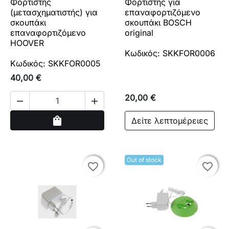
Φορτιστής
Φορτιστής για
(μετασχηματιστής) για
επαναφορτιζόμενο
σκουπάκι
σκουπάκι BOSCH
επαναφορτιζόμενο
original
HOOVER
Κωδικός: SKKFOR0006
Κωδικός: SKKFOR0005
40,00 €
20,00 €


Αγορά
shopping_bag
Δείτε λεπτομέρειες
Out of stock
favorite_border
favorite_border
favorite_border
favorite_border