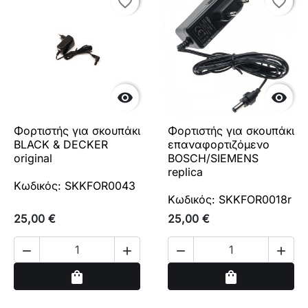
favorite_border
favorite_border
favorite_border
favorite_border


Φορτιστής για σκουπάκι
Φορτιστής για σκουπάκι
BLACK & DECKER
επαναφορτιζόμενο
original
BOSCH/SIEMENS
replica
Κωδικός: SKKFOR0043
Κωδικός: SKKFOR0018r
25,00 €
25,00 €




Αγορά
Αγορά
shopping_bag
shopping_bag