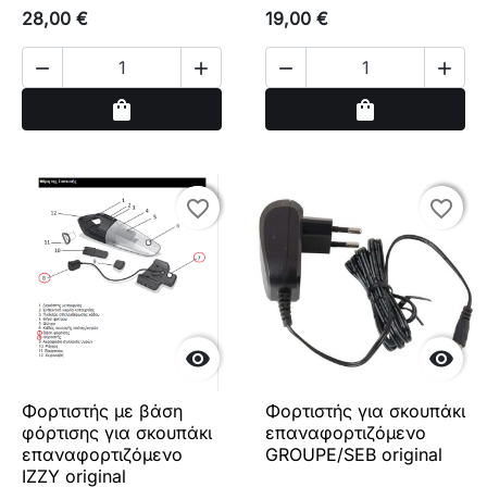
28,00 €
19,00 €




Αγορά
Αγορά
shopping_bag
shopping_bag
favorite_border
favorite_border
favorite_border
favorite_border


Φορτιστής με βάση
Φορτιστής για σκουπάκι
φόρτισης για σκουπάκι
επαναφορτιζόμενο
επαναφορτιζόμενο
GROUPE/SEB original
IZZY original