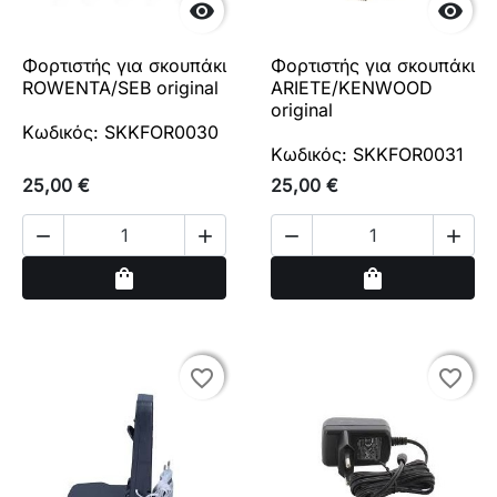


Φορτιστής για σκουπάκι
Φορτιστής για σκουπάκι
ROWENTA/SEB original
ARIETE/KENWOOD
original
Κωδικός: SKKFOR0030
Κωδικός: SKKFOR0031
25,00 €
25,00 €




Αγορά
Αγορά
shopping_bag
shopping_bag
favorite_border
favorite_border
favorite_border
favorite_border