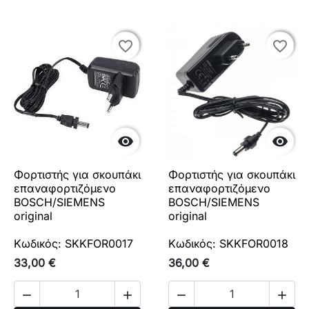
favorite_border
favorite_border
favorite_border
favorite_border


Φορτιστής για σκουπάκι
Φορτιστής για σκουπάκι
επαναφορτιζόμενο
επαναφορτιζόμενο
BOSCH/SIEMENS
BOSCH/SIEMENS
original
original
Κωδικός: SKKFOR0017
Κωδικός: SKKFOR0018
33,00 €
36,00 €



