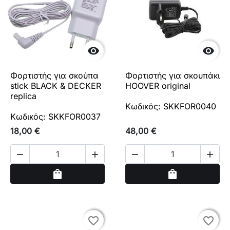


Φορτιστής για σκούπα
Φορτιστής για σκουπάκι
stick BLACK & DECKER
HOOVER original
replica
Κωδικός: SKKFOR0040
Κωδικός: SKKFOR0037
18,00 €
48,00 €




Αγορά
Αγορά
shopping_bag
shopping_bag
favorite_border
favorite_border
favorite_border
favorite_border