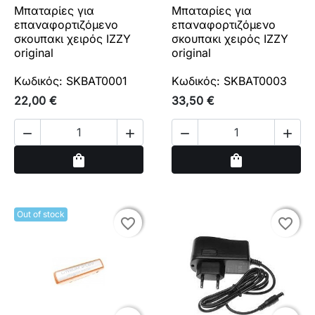
Μπαταρίες για
Μπαταρίες για
επαναφορτιζόμενο
επαναφορτιζόμενο
σκουπακι χειρός IZZY
σκουπακι χειρός IZZY
original
original
Κωδικός: SKBAT0001
Κωδικός: SKBAT0003
22,00 €
33,50 €




Αγορά
Αγορά
shopping_bag
shopping_bag
Out of stock
favorite_border
favorite_border
favorite_border
favorite_border