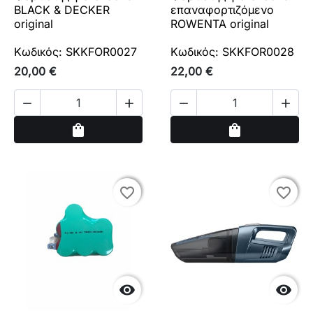
BLACK & DECKER
επαναφορτιζόμενο
original
ROWENTA original
Κωδικός: SKKFOR0027
Κωδικός: SKKFOR0028
20,00 €
22,00 €




Αγορά
Αγορά
shopping_bag
shopping_bag
favorite_border
favorite_border
favorite_border
favorite_border

