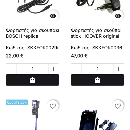


Φορτιστής για σκουπάκι
Φορτιστής για σκούπα
BOSCH replica
stick HOOVER original
Κωδικός: SKKFOR0029r
Κωδικός: SKKFOR0036
22,00 €
47,00 €




Αγορά
Αγορά
shopping_bag
shopping_bag
Out of stock
favorite_border
favorite_border
favorite_border
favorite_border