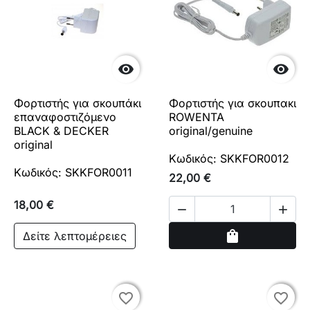


Φορτιστής για σκουπάκι
Φορτιστής για σκουπακι
επαναφοστιζόμενο
ROWENTA
BLACK & DECKER
original/genuine
original
Κωδικός: SKKFOR0012
Κωδικός: SKKFOR0011
22,00 €
18,00 €


Αγορά
shopping_bag
Δείτε λεπτομέρειες
favorite_border
favorite_border
favorite_border
favorite_border