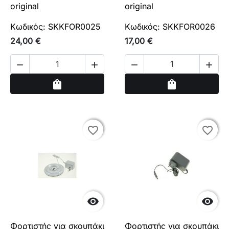
original
original
Κωδικός: SKKFOR0025
Κωδικός: SKKFOR0026
24,00 €
17,00 €




Αγορά
Αγορά
shopping_bag
shopping_bag
favorite_border
favorite_border
favorite_border
favorite_border


Φορτιστής για σκουπάκι
Φορτιστής για σκουπάκι