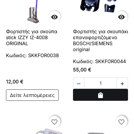


Φορτιστής για σκούπα
Φορτιστής για σκουπάκι
stick IZZY IZ-4008
επαναφορτιζόμενο
ORIGINAL
BOSCH/SIEMENS
original
Κωδικός: SKKFOR0038
Κωδικός: SKKFOR0044
55,00 €
12,00 €


Αγορά
shopping_bag
Δείτε λεπτομέρειες
favorite_border
favorite_border
favorite_border
favorite_border