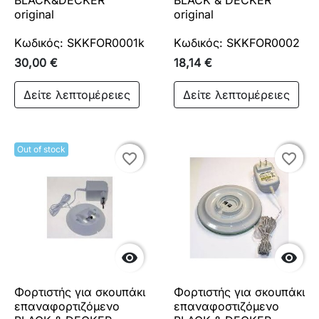
BLACK&DECKER
BLACK & DECKER
original
original
Κωδικός: SKKFOR0001k
Κωδικός: SKKFOR0002
30,00 €
18,14 €
Δείτε λεπτομέρειες
Δείτε λεπτομέρειες
Out of stock
favorite_border
favorite_border
favorite_border
favorite_border


Φορτιστής για σκουπάκι
Φορτιστής για σκουπάκι
επαναφορτιζόμενο
επαναφοστιζόμενο