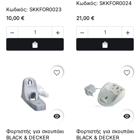
Κωδικός: SKKFOR0024
Κωδικός: SKKFOR0023
10,00 €
21,00 €




Αγορά
Αγορά
shopping_bag
shopping_bag
favorite_border
favorite_border
favorite_border
favorite_border


Φορτιστής για σκουπάκι
Φορτιστής για σκουπάκι
BLACK & DECKER
BLACK & DECKER