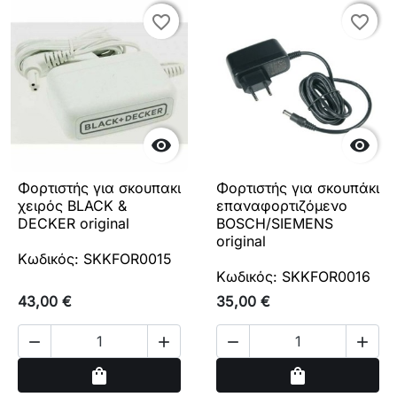
favorite_border
favorite_border
favorite_border
favorite_border


Φορτιστής για σκουπακι
Φορτιστής για σκουπάκι
χειρός BLACK &
επαναφορτιζόμενο
DECKER original
BOSCH/SIEMENS
original
Κωδικός: SKKFOR0015
Κωδικός: SKKFOR0016
43,00 €
35,00 €




Αγορά
Αγορά
shopping_bag
shopping_bag