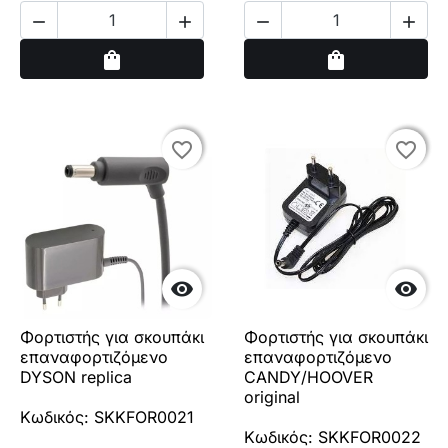




Αγορά
Αγορά
shopping_bag
shopping_bag
favorite_border
favorite_border
favorite_border
favorite_border


Φορτιστής για σκουπάκι
Φορτιστής για σκουπάκι
επαναφορτιζόμενο
επαναφορτιζόμενο
DYSON replica
CANDY/HOOVER
original
Κωδικός: SKKFOR0021
Κωδικός: SKKFOR0022