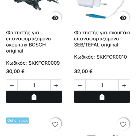


Φορτιστής για
Φορτιστής για σκουπάκι
επαναφορτιζόμενο
επαναφορτιζόμενο
σκουπάκι BOSCH
SEB/TEFAL original
original
Κωδικός: SKKFOR0010
Κωδικός: SKKFOR0009
30,00 €
32,00 €




Αγορά
Αγορά
shopping_bag
shopping_bag
Out of stock
favorite_border
favorite_border
favorite_border
favorite_border