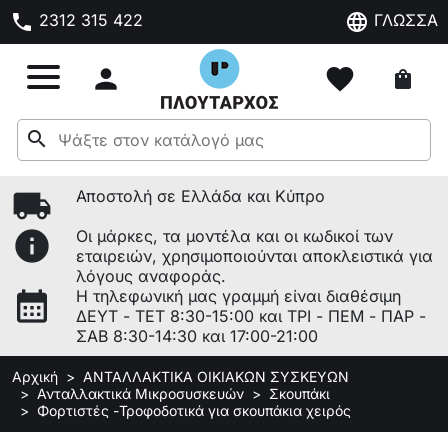
phone
language
2312 315 422
ΓΛΩΣΣΑ

favorite
shopping_bag
search
local_shipping
Αποστολή σε Ελλάδα και Κύπρο
info
Οι μάρκες, τα μοντέλα και οι κωδικοί των
εταιρειών, χρησιμοποιούνται αποκλειστικά για
λόγους αναφοράς.
calendar_month
Η τηλεφωνική μας γραμμή είναι διαθέσιμη
ΔΕΥΤ - ΤΕΤ 8:30-15:00 και ΤΡΙ - ΠΕΜ - ΠΑΡ -
ΣΑΒ 8:30-14:30 και 17:00-21:00
Αρχική
ΑΝΤΑΛΛΑΚΤΙΚΑ ΟΙΚΙΑΚΩΝ ΣΥΣΚΕΥΩΝ
Ανταλλακτικά Μικροσυσκευών
Σκουπάκι
Φορτιστές -Τροφοδοτικά για σκουπάκια χειρός