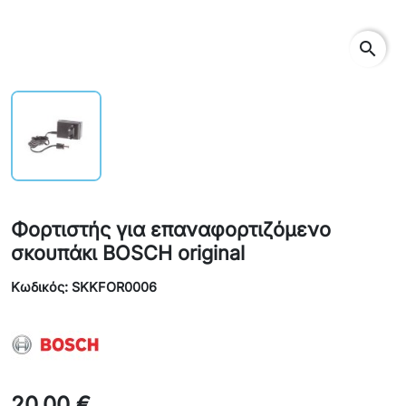
search
Φορτιστής για επαναφορτιζόμενο
σκουπάκι BOSCH original
Κωδικός: SKKFOR0006
20,00 €