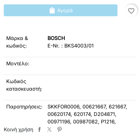
shopping_bag
Αγορά
favorite_border
Μάρκα &
BOSCH
κωδικός:
E-Nr. : BKS4003/01
Μοντέλο:
Κωδικός
κατασκευαστή:
Παρατηρήσεις:
SKKFOR0006,
00621667, 621667,
00620174, 620174, D204871
,
00971196, 00987082, P1216,
BKS4003, GPG3509002, 00WD00-
Κοινή χρήση
II