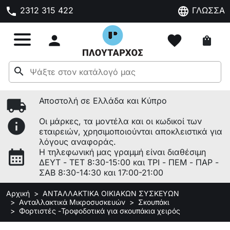
phone
language
2312 315 422
ΓΛΩΣΣΑ

favorite
shopping_bag
search
local_shipping
Αποστολή σε Ελλάδα και Κύπρο
info
Οι μάρκες, τα μοντέλα και οι κωδικοί των
εταιρειών, χρησιμοποιούνται αποκλειστικά για
λόγους αναφοράς.
calendar_month
Η τηλεφωνική μας γραμμή είναι διαθέσιμη
ΔΕΥΤ - ΤΕΤ 8:30-15:00 και ΤΡΙ - ΠΕΜ - ΠΑΡ -
ΣΑΒ 8:30-14:30 και 17:00-21:00
Αρχική
ΑΝΤΑΛΛΑΚΤΙΚΑ ΟΙΚΙΑΚΩΝ ΣΥΣΚΕΥΩΝ
Ανταλλακτικά Μικροσυσκευών
Σκουπάκι
Φορτιστές -Τροφοδοτικά για σκουπάκια χειρός