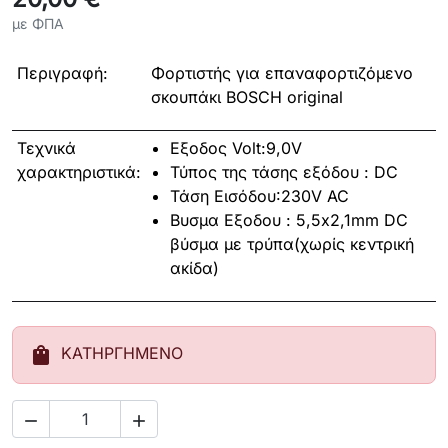
με ΦΠΑ
Περιγραφή:
Φορτιστής για επαναφορτιζόμενο
σκουπάκι BOSCH original
Τεχνικά
Εξοδος Volt:9,0V
χαρακτηριστικά:
Τύπος της τάσης εξόδου : DC
Τάση Εισόδου:230V AC
Βυσμα Εξοδου : 5,5x2,1mm DC
βύσμα με τρύπα(χωρίς κεντρική
ακίδα)
shopping_bag
ΚΑΤΗΡΓΗΜΕΝΟ

