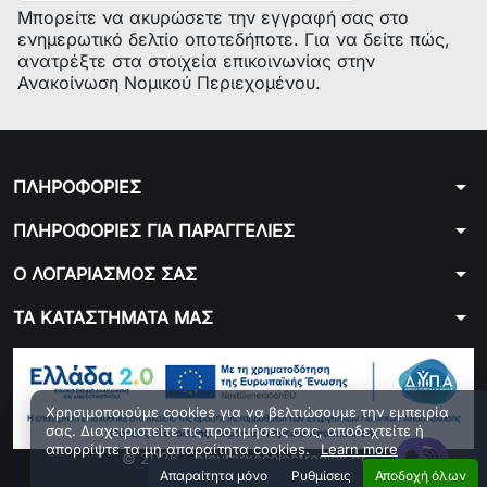
Μπορείτε να ακυρώσετε την εγγραφή σας στο
ενημερωτικό δελτίο οποτεδήποτε. Για να δείτε πώς,
ανατρέξτε στα στοιχεία επικοινωνίας στην
Ανακοίνωση Νομικού Περιεχομένου.
arrow_drop_down
ΠΛΗΡΟΦΟΡΙΕΣ
arrow_drop_down
ΠΛΗΡΟΦΟΡΙΕΣ ΓΙΑ ΠΑΡΑΓΓΕΛΙΕΣ
arrow_drop_down
Ο ΛΟΓΑΡΙΑΣΜΟΣ ΣΑΣ
arrow_drop_down
ΤΑ ΚΑΤΑΣΤΗΜΑΤΑ ΜΑΣ
Χρησιμοποιούμε cookies για να βελτιώσουμε την εμπειρία
σας. Διαχειριστείτε τις προτιμήσεις σας, αποδεχτείτε ή
απορρίψτε τα μη απαραίτητα cookies.
Learn more
© 2026 - ploutarxoselectronics.gr
Aπαραίτητα μόνο
Ρυθμίσεις
Αποδοχή όλων
Developed by 01generator