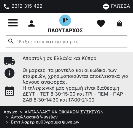
phone
language
2312 315 422
ΓΛΩΣΣΑ

favorite
shopping_bag
search
local_shipping
Αποστολή σε Ελλάδα και Κύπρο
info
Οι μάρκες, τα μοντέλα και οι κωδικοί των
εταιρειών, χρησιμοποιούνται αποκλειστικά για
λόγους αναφοράς.
calendar_month
Η τηλεφωνική μας γραμμή είναι διαθέσιμη
ΔΕΥΤ - ΤΕΤ 8:30-15:00 και ΤΡΙ - ΠΕΜ - ΠΑΡ -
ΣΑΒ 8:30-14:30 και 17:00-21:00
Αρχική
ΑΝΤΑΛΛΑΚΤΙΚΑ ΟΙΚΙΑΚΩΝ ΣΥΣΚΕΥΩΝ
Ανταλλακτικά Ψυγείων
Βεντιλαρέρ ευθύγραμμα ψυγείων