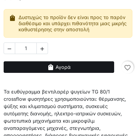
shopping_bag
Δυστυχώς το προϊόν δεν είναι προς το παρόν
διαθέσιμο και υπάρχει πιθανότητα μιας μικρής
καθυστέρησης στην αποστολή


shopping_bag
Αγορά
favorite_border
Τα
ευθύγραμμα
βεντιλαρέρ
ψυγείων TG
80/1
crossflow
φυσητήρες
χρησιμοποιούνται:
θέρμανσης
,
ψύξης και
κλιματισμού
συστήματα
,
συσκευές
αυτόματης διανομής
,
ηλεκτρο-ιατρικών συσκευών
,
φωτοτυπικά μηχανήματα και
μικροφίλμ
αναπαραγόμενες μηχανές
,
στεγνωτήρια
,
απορροφητήρες
,
διάφορες
βιομηχανικές εφαρμογές
.