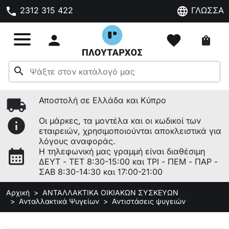
phone
language
2312 315 422
ΓΛΩΣΣΑ

favorite
shopping_bag
search
local_shipping
Αποστολή σε Ελλάδα και Κύπρο
info
Οι μάρκες, τα μοντέλα και οι κωδικοί των
εταιρειών, χρησιμοποιούνται αποκλειστικά για
λόγους αναφοράς.
calendar_month
Η τηλεφωνική μας γραμμή είναι διαθέσιμη
ΔΕΥΤ - ΤΕΤ 8:30-15:00 και ΤΡΙ - ΠΕΜ - ΠΑΡ -
ΣΑΒ 8:30-14:30 και 17:00-21:00
Αρχική
ΑΝΤΑΛΛΑΚΤΙΚΑ ΟΙΚΙΑΚΩΝ ΣΥΣΚΕΥΩΝ
Ανταλλακτικά Ψυγείων
Αντιστάσεις ψυγειών