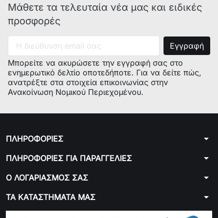
BAUKNECHT
KSN 5050/A WH
855059416002
Μάθετε τα τελευταία νέα μας και ειδικές
προσφορές
BAUKNECHT
KSN 7050/A WH
855059516000
BAUKNECHT
KSN 7050/A WH
855059516001
BAUKNECHT
KSN 7050/A WH
855059516002
Μπορείτε να ακυρώσετε την εγγραφή σας στο
ενημερωτικό δελτίο οποτεδήποτε. Για να δείτε πώς,
BAUKNECHT
KSN 7050/A WH
855059516003
ανατρέξτε στα στοιχεία επικοινωνίας στην
Ανακοίνωση Νομικού Περιεχομένου.
BAUKNECHT
KSN 7050/A WH
855059516004
BAUKNECHT
KSN 7070/A
855059916000
arrow_drop_down
ΠΛΗΡΟΦΟΡΙΕΣ
BAUKNECHT
KSN 7070/A
855059916001
arrow_drop_down
ΠΛΗΡΟΦΟΡΙΕΣ ΓΙΑ ΠΑΡΑΓΓΕΛΙΕΣ
BAUKNECHT
KSN 7070/A
855059916002
arrow_drop_down
Ο ΛΟΓΑΡΙΑΣΜΟΣ ΣΑΣ
BAUKNECHT
KSN 7070/A
855059916003
arrow_drop_down
ΤΑ ΚΑΤΑΣΤΗΜΑΤΑ ΜΑΣ
BAUKNECHT
KGN 7050
855080701002