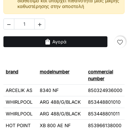
διαθέσιμο και υπάρχει πιθανότητα μιας μικρής
καθυστέρησης στην αποστολή


shopping_bag
Αγορά
favorite_border
brand
modelnumber
commercial
number
ARCELIK AS
8340 NF
850324936000
WHIRLPOOL
ARG 488/G/BLACK
853448801010
WHIRLPOOL
ARG 488/G/BLACK
853448801011
HOT POINT
XB 800 AE NF
853966138000