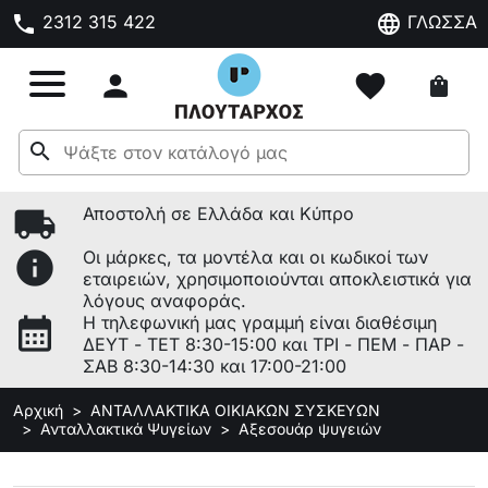
phone
language
2312 315 422
ΓΛΩΣΣΑ

favorite
shopping_bag
search
local_shipping
Αποστολή σε Ελλάδα και Κύπρο
info
Οι μάρκες, τα μοντέλα και οι κωδικοί των
εταιρειών, χρησιμοποιούνται αποκλειστικά για
λόγους αναφοράς.
calendar_month
Η τηλεφωνική μας γραμμή είναι διαθέσιμη
ΔΕΥΤ - ΤΕΤ 8:30-15:00 και ΤΡΙ - ΠΕΜ - ΠΑΡ -
ΣΑΒ 8:30-14:30 και 17:00-21:00
Αρχική
ΑΝΤΑΛΛΑΚΤΙΚΑ ΟΙΚΙΑΚΩΝ ΣΥΣΚΕΥΩΝ
Ανταλλακτικά Ψυγείων
Αξεσουάρ ψυγειών