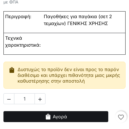
με ΦΠΑ
Περιγραφή:
Παγοθήκες για παγάκια (σετ 2
τεμαχίων) ΓΕΝΙΚΗΣ ΧΡΗΣΗΣ
Τεχνικά
χαρακτηριστικά:
shopping_bag
Δυστυχώς το προϊόν δεν είναι προς το παρόν
διαθέσιμο και υπάρχει πιθανότητα μιας μικρής
καθυστέρησης στην αποστολή


shopping_bag
Αγορά
favorite_border