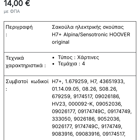
14,00 €
με ΦΠΑ
Περιγραφή
Σακούλα ηλεκτρικής σκούπας
:
H7+ Alpina/Sensotronic HOOVER
original
Τύπος : Χάρτινες
Τεχνικά
Τεμάχια : 4
χαρακτηριστικά :
Συμβατοί
κωδικοί
H7+,
1.679259, H7, 43651933,
:
01.14.09.05, 08.26, S08.26,
679259, 9174517, 09026186,
HV23, 000092-K, 09052036,
09026177, 09174749C, 09174749,
333050, 9026186, 9052036,
9026177, 9174749C, 9174749,
9083916, 09083916, 09174517,