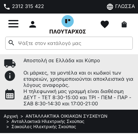
phone
language
2312 315 422
ΓΛΩΣΣΑ

favorite
shopping_bag
search
local_shipping
Αποστολή σε Ελλάδα και Κύπρο
info
Οι μάρκες, τα μοντέλα και οι κωδικοί των
εταιρειών, χρησιμοποιούνται αποκλειστικά για
λόγους αναφοράς.
calendar_month
Η τηλεφωνική μας γραμμή είναι διαθέσιμη
ΔΕΥΤ - ΤΕΤ 8:30-15:00 και ΤΡΙ - ΠΕΜ - ΠΑΡ -
ΣΑΒ 8:30-14:30 και 17:00-21:00
Αρχική
ΑΝΤΑΛΛΑΚΤΙΚΑ ΟΙΚΙΑΚΩΝ ΣΥΣΚΕΥΩΝ
Ανταλλακτικά Ηλεκτρικής Σκούπας
Σακούλες Ηλεκτρικής Σκούπας