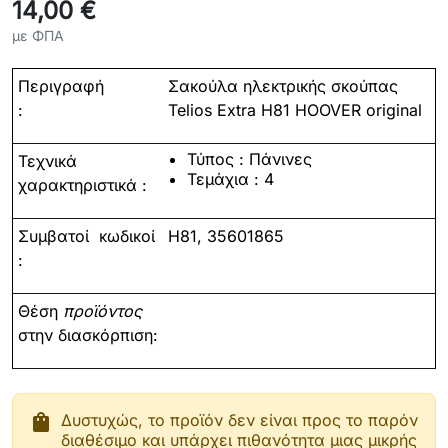
14,00 €
με ΦΠΑ
Περιγραφή
Σακούλα ηλεκτρικής σκούπας
:
Telios Extra H81 HOOVER original
Τύπος : Πάνινες
Τεχνικά
Τεμάχια : 4
χαρακτηριστικά :
Συμβατοί
κωδικοί
H81, 35601865
:
Θέση
προϊόντος
στην διασκόρπιση:
shopping_bag
Δυστυχώς, το προϊόν δεν είναι προς το παρόν
διαθέσιμο και υπάρχει πιθανότητα μιας μικρής