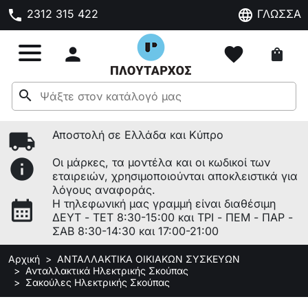
phone
language
2312 315 422
ΓΛΩΣΣΑ

favorite
shopping_bag
search
local_shipping
Αποστολή σε Ελλάδα και Κύπρο
info
Οι μάρκες, τα μοντέλα και οι κωδικοί των
εταιρειών, χρησιμοποιούνται αποκλειστικά για
λόγους αναφοράς.
calendar_month
Η τηλεφωνική μας γραμμή είναι διαθέσιμη
ΔΕΥΤ - ΤΕΤ 8:30-15:00 και ΤΡΙ - ΠΕΜ - ΠΑΡ -
ΣΑΒ 8:30-14:30 και 17:00-21:00
Αρχική
ΑΝΤΑΛΛΑΚΤΙΚΑ ΟΙΚΙΑΚΩΝ ΣΥΣΚΕΥΩΝ
Ανταλλακτικά Ηλεκτρικής Σκούπας
Σακούλες Ηλεκτρικής Σκούπας