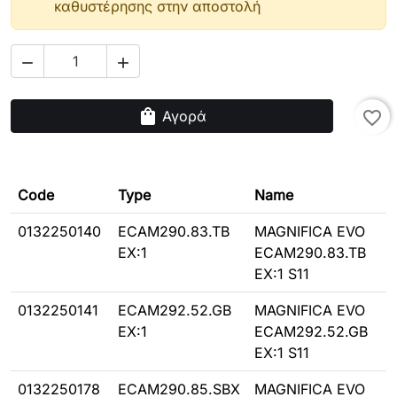
καθυστέρησης στην αποστολή


shopping_bag
Αγορά
favorite_border
Code
Type
Name
0132250140
ECAM290.83.TB
MAGNIFICA EVO
EX:1
ECAM290.83.TB
EX:1 S11
0132250141
ECAM292.52.GB
MAGNIFICA EVO
EX:1
ECAM292.52.GB
EX:1 S11
0132250178
ECAM290.85.SBX
MAGNIFICA EVO