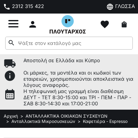
phone
language
2312 315 422
ΓΛΩΣΣΑ

favorite
shopping_bag
search
local_shipping
Αποστολή σε Ελλάδα και Κύπρο
info
Οι μάρκες, τα μοντέλα και οι κωδικοί των
εταιρειών, χρησιμοποιούνται αποκλειστικά για
λόγους αναφοράς.
calendar_month
Η τηλεφωνική μας γραμμή είναι διαθέσιμη
ΔΕΥΤ - ΤΕΤ 8:30-15:00 και ΤΡΙ - ΠΕΜ - ΠΑΡ -
ΣΑΒ 8:30-14:30 και 17:00-21:00
Αρχική
ΑΝΤΑΛΛΑΚΤΙΚΑ ΟΙΚΙΑΚΩΝ ΣΥΣΚΕΥΩΝ
Ανταλλακτικά Μικροσυσκευών
Καφετιέρα - Espresso