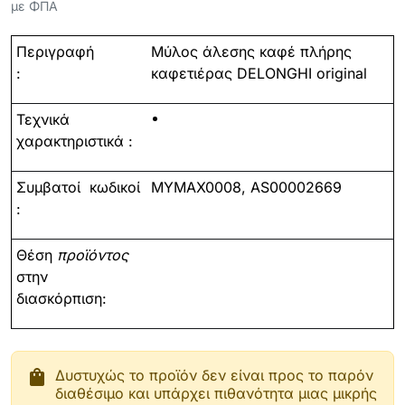
με ΦΠΑ
Περιγραφή
Μύλος
άλεσης
καφέ
πλήρης
:
καφετιέρας
DELONGHI original
Τεχνικά
χαρακτηριστικά :
Συμβατοί
κωδικοί
MYMAX0008, AS00002669
:
Θέση
προϊόντος
στην
διασκόρπιση:
shopping_bag
Δυστυχώς το προϊόν δεν είναι προς το παρόν
διαθέσιμο και υπάρχει πιθανότητα μιας μικρής