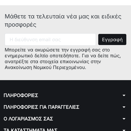
EX:1
ECAM293.52.B
EX:1 S11
Μάθετε τα τελευταία νέα μας και ειδικές
0132250147
ECAM290.81.TB
MAGNIFICA EVO
προσφορές
EX:1
ECAM290.81.TB
EX:1 S11
0132250148
ECAM290.51.B
MAGNIFICA EVO
Μπορείτε να ακυρώσετε την εγγραφή σας στο
ενημερωτικό δελτίο οποτεδήποτε. Για να δείτε πώς,
EX:1
ECAM290.51.B
ανατρέξτε στα στοιχεία επικοινωνίας στην
EX:1 S11
Ανακοίνωση Νομικού Περιεχομένου.
0132220045
ECAM290.21.B
MAGNIFICA EVO
ECAM290.21.B
S11
arrow_drop_down
ΠΛΗΡΟΦΟΡΙΕΣ
0132220046
ECAM290.22.B
MAGNIFICA EVO
arrow_drop_down
ΠΛΗΡΟΦΟΡΙΕΣ ΓΙΑ ΠΑΡΑΓΓΕΛΙΕΣ
ECAM290.22.B
S11
arrow_drop_down
Ο ΛΟΓΑΡΙΑΣΜΟΣ ΣΑΣ
0132250013
ECAM292.52.GB
MAGNIFICA EVO
arrow_drop_down
ΤΑ ΚΑΤΑΣΤΗΜΑΤΑ ΜΑΣ