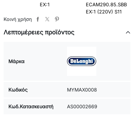
EX:1
ECAM290.85.SBB
EX:1 (220V) S11
Κοινή χρήση
0132250142
ECAM293.61.BW
MAGNIFICA EVO
EX:1
ECAM293.61.BW
Λεπτομέρειες προϊόντος
EX:1 S11
0132250143
ECAM292.81.B
MAGNIFICA EVO
EX:1
ECAM292.81.B
Μάρκα
EX:1 S11
0132250144
ECAM290.61.SB
MAGNIFICA EVO
EX:1
ECAM290.61.SB
Κωδικός
MYMAX0008
EX:1 S11
0132250145
ECAM290.61.B
MAGNIFICA EVO
Κωδ.Κατασκευαστή
AS00002669
EX:1
ECAM290.61.B
EX:1 S11
0132250146
ECAM293.52.B
MAGNIFICA EVO