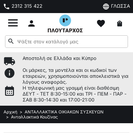
phone
language
2312 315 422
ΓΛΩΣΣΑ

favorite
shopping_bag
search
local_shipping
Αποστολή σε Ελλάδα και Κύπρο
info
Οι μάρκες, τα μοντέλα και οι κωδικοί των
εταιρειών, χρησιμοποιούνται αποκλειστικά για
λόγους αναφοράς.
calendar_month
Η τηλεφωνική μας γραμμή είναι διαθέσιμη
ΔΕΥΤ - ΤΕΤ 8:30-15:00 και ΤΡΙ - ΠΕΜ - ΠΑΡ -
ΣΑΒ 8:30-14:30 και 17:00-21:00
Αρχική
ΑΝΤΑΛΛΑΚΤΙΚΑ ΟΙΚΙΑΚΩΝ ΣΥΣΚΕΥΩΝ
Ανταλλακτικά Κουζίνας