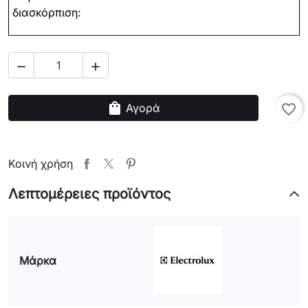
διασκόρπιση:


shopping_bag
Αγορά
favorite_border
Κοινή χρήση
Λεπτομέρειες προϊόντος
Μάρκα