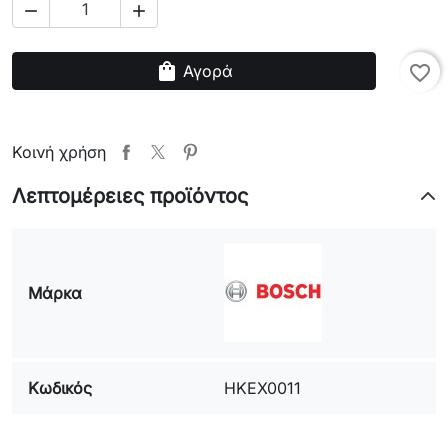


shopping_bag
Αγορά
favorite_border
Κοινή χρήση
Λεπτομέρειες προϊόντος
Μάρκα
Κωδικός
HKEX0011