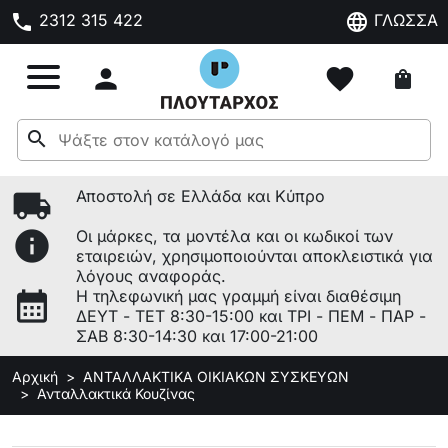
phone
language
2312 315 422
ΓΛΩΣΣΑ

favorite
shopping_bag
search
local_shipping
Αποστολή σε Ελλάδα και Κύπρο
info
Οι μάρκες, τα μοντέλα και οι κωδικοί των
εταιρειών, χρησιμοποιούνται αποκλειστικά για
λόγους αναφοράς.
calendar_month
Η τηλεφωνική μας γραμμή είναι διαθέσιμη
ΔΕΥΤ - ΤΕΤ 8:30-15:00 και ΤΡΙ - ΠΕΜ - ΠΑΡ -
ΣΑΒ 8:30-14:30 και 17:00-21:00
Αρχική
ΑΝΤΑΛΛΑΚΤΙΚΑ ΟΙΚΙΑΚΩΝ ΣΥΣΚΕΥΩΝ
Ανταλλακτικά Κουζίνας