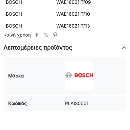
BOSCH
WAE16021IT/09
BOSCH
WAE16021IT/10
BOSCH
WAE16021IT/13
Κοινή χρήση
BOSCH
WAE16021IT/15
Λεπτομέρειες προϊόντος
BOSCH
WAE16061ID/09
BOSCH
WAE16061SG/13
BOSCH
WAE16061SG/19
Μάρκα
BOSCH
WAE16061SG/27
BOSCH
WAE16062IL/13
Κωδικός
PLAIS0001
BOSCH
WAE16166IL/79
BOSCH
WAE20011EE/08