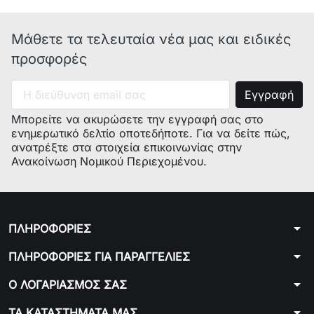
BOSCH
WAE20021IT/06
BOSCH
WAE20021IT/08
Μάθετε τα τελευταία νέα μας και ειδικές
προσφορές
BOSCH
WAE20021IT/09
BOSCH
WAE20021IT/10
Μπορείτε να ακυρώσετε την εγγραφή σας στο
BOSCH
WAE20021IT/15
ενημερωτικό δελτίο οποτεδήποτε. Για να δείτε πώς,
ανατρέξτε στα στοιχεία επικοινωνίας στην
BOSCH
WAE20062EP/06
Ανακοίνωση Νομικού Περιεχομένου.
BOSCH
WAE20062EP/08
BOSCH
WAE20062EP/09
arrow_drop_down
ΠΛΗΡΟΦΟΡΙΕΣ
BOSCH
WAE20062EP/10
arrow_drop_down
ΠΛΗΡΟΦΟΡΙΕΣ ΓΙΑ ΠΑΡΑΓΓΕΛΙΕΣ
BOSCH
WAE20062EP/15
arrow_drop_down
Ο ΛΟΓΑΡΙΑΣΜΟΣ ΣΑΣ
BOSCH
WAE20062EP/17
arrow_drop_down
ΤΑ ΚΑΤΑΣΤΗΜΑΤΑ ΜΑΣ