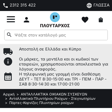
phone
language
2312 315 422
ΓΛΩΣΣΑ

favorite
shopping_bag
search
local_shipping
Αποστολή σε Ελλάδα και Κύπρο
info
Οι μάρκες, τα μοντέλα και οι κωδικοί των
εταιρειών, χρησιμοποιούνται αποκλειστικά για
λόγους αναφοράς.
calendar_month
Η τηλεφωνική μας γραμμή είναι διαθέσιμη
ΔΕΥΤ - ΤΕΤ 8:30-15:00 και ΤΡΙ - ΠΕΜ - ΠΑΡ -
ΣΑΒ 8:30-14:30 και 17:00-21:00
Αρχική
ΑΝΤΑΛΛΑΚΤΙΚΑ ΟΙΚΙΑΚΩΝ ΣΥΣΚΕΥΩΝ
Ανταλλακτικά Πλυντήριου Ρούχων - Στεγνωτηρίων
Πόρτες-Κορνίζες Πλυντηρίων ρούχων