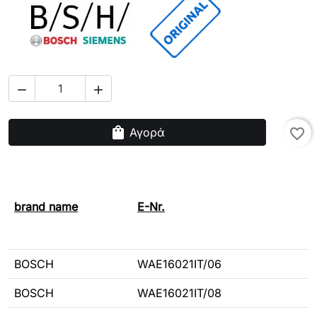


shopping_bag
Αγορά
favorite_border
brand name
E-Nr.
BOSCH
WAE16021IT/06
BOSCH
WAE16021IT/08