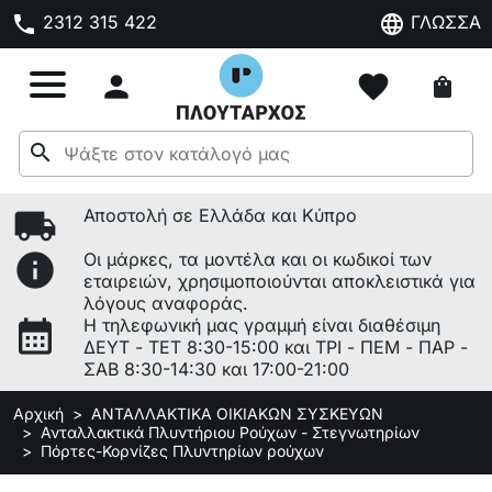
phone
language
2312 315 422
ΓΛΩΣΣΑ

favorite
shopping_bag
search
local_shipping
Αποστολή σε Ελλάδα και Κύπρο
info
Οι μάρκες, τα μοντέλα και οι κωδικοί των
εταιρειών, χρησιμοποιούνται αποκλειστικά για
λόγους αναφοράς.
calendar_month
Η τηλεφωνική μας γραμμή είναι διαθέσιμη
ΔΕΥΤ - ΤΕΤ 8:30-15:00 και ΤΡΙ - ΠΕΜ - ΠΑΡ -
ΣΑΒ 8:30-14:30 και 17:00-21:00
Αρχική
ΑΝΤΑΛΛΑΚΤΙΚΑ ΟΙΚΙΑΚΩΝ ΣΥΣΚΕΥΩΝ
Ανταλλακτικά Πλυντήριου Ρούχων - Στεγνωτηρίων
Πόρτες-Κορνίζες Πλυντηρίων ρούχων