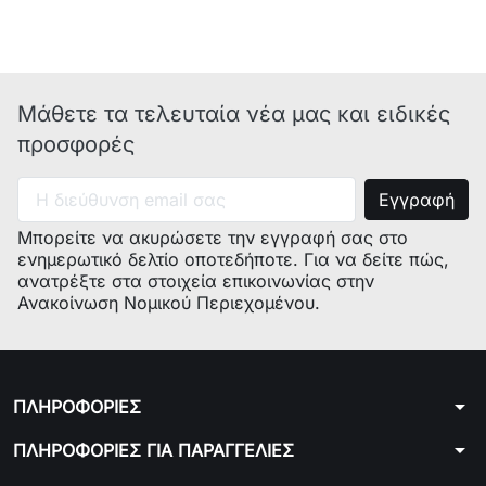
E-Nr.
:
WM53250GR/01
Model: :
SIWAMAT XL532
E-Nr.
:
WM53250GR/10
E-Nr.
:
WM53220GR/01
Μάθετε τα τελευταία νέα μας και ειδικές
E-Nr.
:
WXL1050GR/01
προσφορές
E-Nr.
:
WM54050IG/12
E-Nr.
:
WM53220GR/04
E-Nr.
:
WM53220GR/10
E-Nr.
:
WM54860/04
Μπορείτε να ακυρώσετε την εγγραφή σας στο
ενημερωτικό δελτίο οποτεδήποτε. Για να δείτε πώς,
ανατρέξτε στα στοιχεία επικοινωνίας στην
Ανακοίνωση Νομικού Περιεχομένου.
Μοντέλο:
Siemens-
Bosch-
Pitsos -
arrow_drop_down
ΠΛΗΡΟΦΟΡΙΕΣ
354129
Siemens-
arrow_drop_down
ΠΛΗΡΟΦΟΡΙΕΣ ΓΙΑ ΠΑΡΑΓΓΕΛΙΕΣ
Bosch-