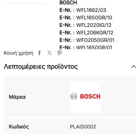
BOSCH
E-Nr.
:
WFL1662/03
E-Nr.
:
WFL1650GR/10
E-Nr.
:
WFL2020IG/12
E-Nr.
:
WFL206KGR/12
E-Nr.
:
WFO2050GR/01
E-Nr.
:
WFL1650GR/01
Κοινή χρήση
E-Nr.
:
WFL1650GR/04
E-Nr.
:
WFL2050IG/12
Λεπτομέρειες προϊόντος
E-Nr.
:
WFL2050GR/01
E-Nr.
:
WFL1620GR/01
E-Nr.
:
WFL1441II/01
PITSOS
Μάρκα
E-Nr.
:
WFL1650GR/10
SIEMENS
E-Nr.
:
WXLM861/03
E-Nr.
:
WM53250GR/04
Κωδικός
PLAIS0002
Model: :
SIWAMAT XL532
E-Nr.
:
WM54020IG/12