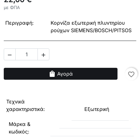
με ΦΠΑ
Περιγραφή:
Κορνίζα εξωτερική πλυντηρίου
ρούχων SIEMENS/BOSCH/PITSOS


shopping_bag
Αγορά
favorite_border
Τεχνικά
χαρακτηριστικά:
Εξωτερική
Μάρκα &
κωδικός: