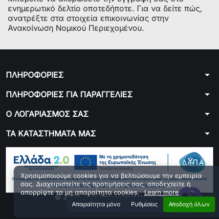
ενημερωτικό δελτίο οποτεδήποτε. Για να δείτε πώς,
ανατρέξτε στα στοιχεία επικοινωνίας στην
Ανακοίνωση Νομικού Περιεχομένου.
arrow_drop_down
ΠΛΗΡΟΦΟΡΙΕΣ
arrow_drop_down
ΠΛΗΡΟΦΟΡΙΕΣ ΓΙΑ ΠΑΡΑΓΓΕΛΙΕΣ
arrow_drop_down
Ο ΛΟΓΑΡΙΑΣΜΟΣ ΣΑΣ
arrow_drop_down
ΤΑ ΚΑΤΑΣΤΗΜΑΤΑ ΜΑΣ
Χρησιμοποιούμε cookies για να βελτιώσουμε την εμπειρία
σας. Διαχειριστείτε τις προτιμήσεις σας, αποδεχτείτε ή
απορρίψτε τα μη απαραίτητα cookies.
Learn more
© 2026 - ploutarxoselectronics.gr
Aπαραίτητα μόνο
Ρυθμίσεις
Αποδοχή όλων
Developed by 01generator