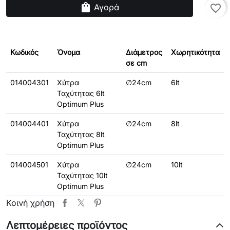
shopping_bag
Αγορά
favorite_border
Κωδικός
Όνομα
Διάμετρος
Χωρητικότητα
σε cm
014004301
Χύτρα
∅24cm
6lt
Ταχύτητας 6lt
Optimum Plus
014004401
Χύτρα
∅24cm
8lt
Ταχύτητας 8lt
Optimum Plus
014004501
Χύτρα
∅24cm
10lt
Ταχύτητας 10lt
Optimum Plus
Κοινή χρήση
Λεπτομέρειες προϊόντος