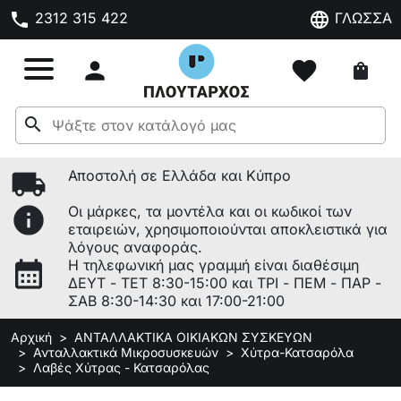
phone
language
2312 315 422
ΓΛΩΣΣΑ

favorite
shopping_bag
search
local_shipping
Αποστολή σε Ελλάδα και Κύπρο
info
Οι μάρκες, τα μοντέλα και οι κωδικοί των
εταιρειών, χρησιμοποιούνται αποκλειστικά για
λόγους αναφοράς.
calendar_month
Η τηλεφωνική μας γραμμή είναι διαθέσιμη
ΔΕΥΤ - ΤΕΤ 8:30-15:00 και ΤΡΙ - ΠΕΜ - ΠΑΡ -
ΣΑΒ 8:30-14:30 και 17:00-21:00
Αρχική
ΑΝΤΑΛΛΑΚΤΙΚΑ ΟΙΚΙΑΚΩΝ ΣΥΣΚΕΥΩΝ
Ανταλλακτικά Μικροσυσκευών
Χύτρα-Κατσαρόλα
Λαβές Χύτρας - Κατσαρόλας