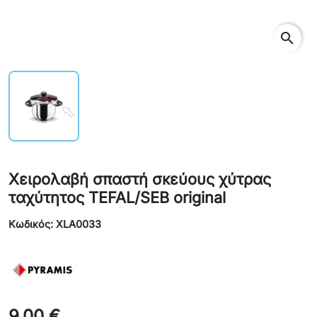
search
Χειρολαβή σπαστή σκεύους χύτρας
ταχύτητος TEFAL/SEB original
Κωδικός: XLA0033
9,00 €