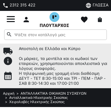
phone
language
2312 315 422
ΓΛΩΣΣΑ

favorite
shopping_bag
search
local_shipping
Αποστολή σε Ελλάδα και Κύπρο
info
Οι μάρκες, τα μοντέλα και οι κωδικοί των
εταιρειών, χρησιμοποιούνται αποκλειστικά για
λόγους αναφοράς.
calendar_month
Η τηλεφωνική μας γραμμή είναι διαθέσιμη
ΔΕΥΤ - ΤΕΤ 8:30-15:00 και ΤΡΙ - ΠΕΜ - ΠΑΡ -
ΣΑΒ 8:30-14:30 και 17:00-21:00
Αρχική
ΑΝΤΑΛΛΑΚΤΙΚΑ ΟΙΚΙΑΚΩΝ ΣΥΣΚΕΥΩΝ
Ανταλλακτικά Ηλεκτρικής Σκούπας
Χειρολαβές Ηλεκτρικής Σκούπας