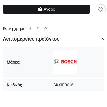
shopping_bag
Αγορά
favorite_border
Κοινή χρήση
Λεπτομέρειες προϊόντος
Μάρκα
Κωδικός
SKXIR0016