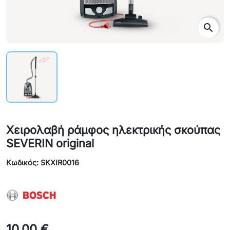
search
Χειρολαβή ράμφος ηλεκτρικής σκούπας
SEVERIN original
Κωδικός: SKXIR0016
10,00 €