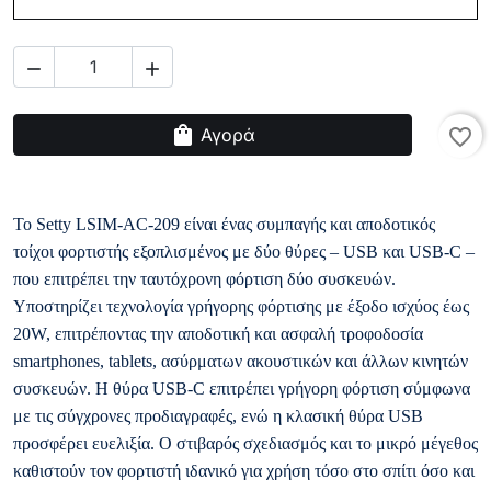


shopping_bag
Αγορά
favorite_border
Το Setty LSIM-AC-209 είναι ένας συμπαγής και αποδοτικός
τοίχοι φορτιστής εξοπλισμένος με δύο θύρες – USB και USB-C –
που επιτρέπει την ταυτόχρονη φόρτιση δύο συσκευών.
Υποστηρίζει τεχνολογία γρήγορης φόρτισης με έξοδο ισχύος έως
20W, επιτρέποντας την αποδοτική και ασφαλή τροφοδοσία
smartphones, tablets, ασύρματων ακουστικών και άλλων κινητών
συσκευών. Η θύρα USB-C επιτρέπει γρήγορη φόρτιση σύμφωνα
με τις σύγχρονες προδιαγραφές, ενώ η κλασική θύρα USB
προσφέρει ευελιξία. Ο στιβαρός σχεδιασμός και το μικρό μέγεθος
καθιστούν τον φορτιστή ιδανικό για χρήση τόσο στο σπίτι όσο και