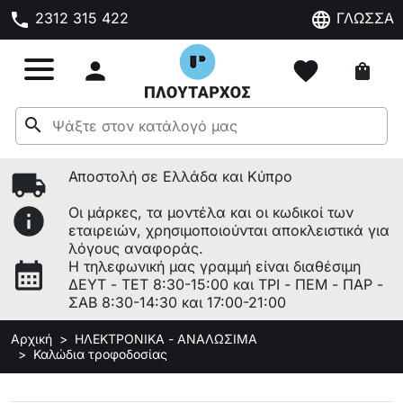
phone
language
2312 315 422
ΓΛΩΣΣΑ

favorite
shopping_bag
search
local_shipping
Αποστολή σε Ελλάδα και Κύπρο
info
Οι μάρκες, τα μοντέλα και οι κωδικοί των
εταιρειών, χρησιμοποιούνται αποκλειστικά για
λόγους αναφοράς.
calendar_month
Η τηλεφωνική μας γραμμή είναι διαθέσιμη
ΔΕΥΤ - ΤΕΤ 8:30-15:00 και ΤΡΙ - ΠΕΜ - ΠΑΡ -
ΣΑΒ 8:30-14:30 και 17:00-21:00
Αρχική
ΗΛΕΚΤΡΟΝΙΚΑ - ΑΝΑΛΩΣΙΜΑ
Καλώδια τροφοδοσίας