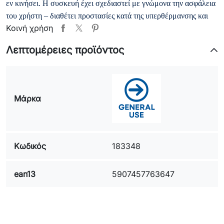
εν κινήσει. Η συσκευή έχει σχεδιαστεί με γνώμονα την ασφάλεια
του χρήστη – διαθέτει προστασίες κατά της υπερθέρμανσης και
Κοινή χρήση
της υπερβολικής τάσης. Είναι διαθέσιμη σε τέσσερα μοντέρνα
χρώματα: λιλάκι, ροζ, πορτοκαλί και λάιμ, επιτρέποντάς σας να
Λεπτομέρειες προϊόντος
επιλέξετε την έκδοση που ταιριάζει καλύτερα στο στυλ σας. Αυτή
είναι η τέλεια συνδυασμένη λειτουργικότητα, ταχύτητα και
αισθητική στη καθημερινή φόρτιση.
Μάρκα
Κωδικός
183348
ean13
5907457763647