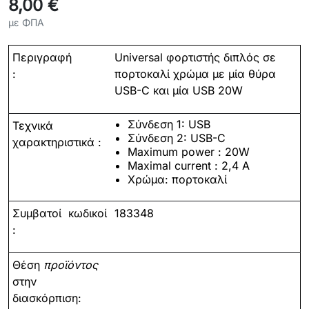
8,00 €
με ΦΠΑ
Περιγραφή
Universal φορτιστής διπλός σε
:
πορτοκαλί χρώμα με μία θύρα
USB-C και μία USB 20W
Σύνδεση 1: USB
Τεχνικά
Σύνδεση 2: USB-C
χαρακτηριστικά :
Maximum power :
20
W
Maximal current : 2,4 A
X
ρώμα:
πορτοκαλί
Συμβατοί
κωδικοί
183348
:
Θέση
προϊόντος
στην
διασκόρπιση: