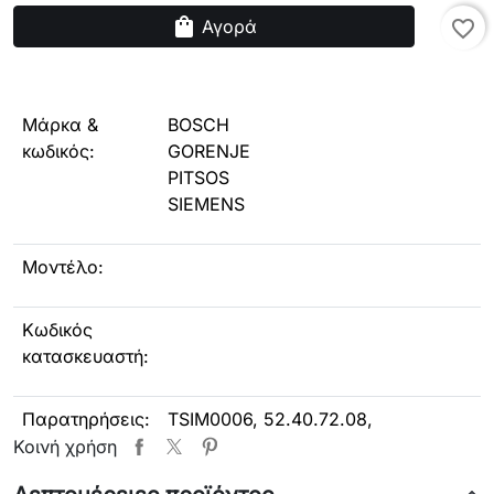
shopping_bag
Αγορά
favorite_border
Μάρκα &
BOSCH
κωδικός:
GORENJE
PITSOS
SIEMENS
Μοντέλο:
Κωδικός
κατασκευαστή:
Παρατηρήσεις:
TSIM0006
, 52.40.72.08,
52.01.20.14., 081480, 00081480,
Κοινή χρήση