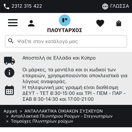
phone
language
2312 315 422
ΓΛΩΣΣΑ

favorite
shopping_bag
search
local_shipping
Αποστολή σε Ελλάδα και Κύπρο
info
Οι μάρκες, τα μοντέλα και οι κωδικοί των
εταιρειών, χρησιμοποιούνται αποκλειστικά για
λόγους αναφοράς.
calendar_month
Η τηλεφωνική μας γραμμή είναι διαθέσιμη
ΔΕΥΤ - ΤΕΤ 8:30-15:00 και ΤΡΙ - ΠΕΜ - ΠΑΡ -
ΣΑΒ 8:30-14:30 και 17:00-21:00
Αρχική
ΑΝΤΑΛΛΑΚΤΙΚΑ ΟΙΚΙΑΚΩΝ ΣΥΣΚΕΥΩΝ
Ανταλλακτικά Πλυντήριου Ρούχων - Στεγνωτηρίων
Τσιμούχες Πλυντηρίων ρούχων