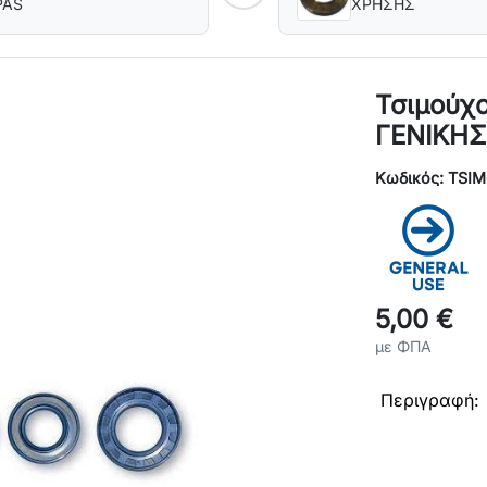
PAS
ΧΡΗΣΗΣ
Τσιμούχ
ΓΕΝΙΚΗ
Κωδικός: TSI
5,00 €
με ΦΠΑ
Περι