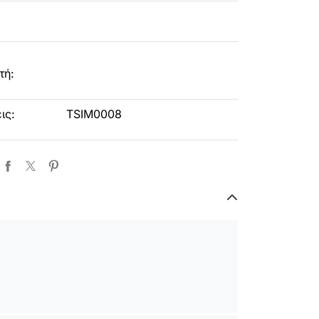
τή:
ις:
TSIM0008