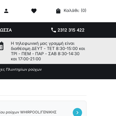

favorite
shopping_bag
Καλάθι:
(0)
phone
ΛΩΣΣΑ
2312 315 422
r_month
Η τηλεφωνική μας γραμμή είναι
διαθέσιμη ΔΕΥΤ - ΤΕΤ 8:30-15:00 και
ΤΡΙ - ΠΕΜ - ΠΑΡ - ΣΑΒ 8:30-14:30
και 17:00-21:00
χες Πλυντηρίων ρούχων
chevron_right
ρίου ρούχων WHIRPOOL/ΓΕΝΙΚΗΣ