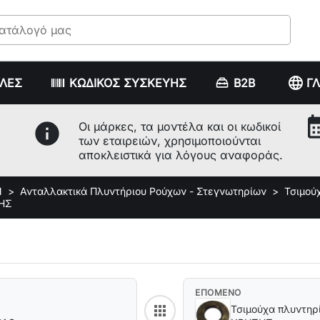
language
ΥΛΕΣ
ΚΩΔΙΚΟΣ ΣΥΣΚΕΥΗΣ
B2B
Γ
calenda
info
Οι μάρκες, τα μοντέλα και οι κωδικοί
των εταιρειών, χρησιμοποιούνται
αποκλειστικά για λόγους αναφοράς.
Ν
Ανταλλακτικά Πλυντήριου Ρούχων - Στεγνωτηρίων
Τσιμού
ΣΗΣ
ΕΠΟΜΕΝΟ
apps
Τσιμούχα πλυντη
Back to category