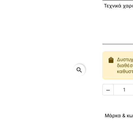
Τεχνικά χαρα
shopping_bag
Δυστυχ
διαθέσ
search
καθυστ

Μάρκα & κω