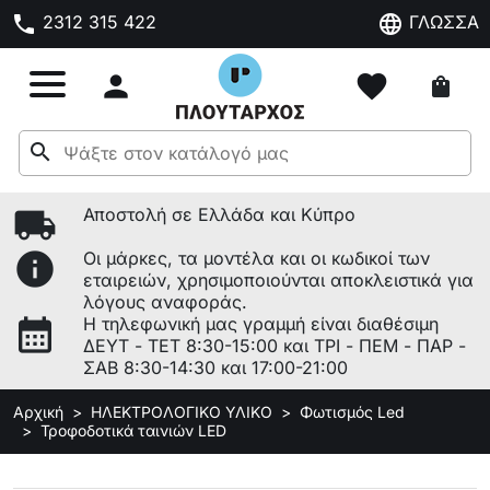
phone
language
2312 315 422
ΓΛΩΣΣΑ

favorite
shopping_bag
search
local_shipping
Αποστολή σε Ελλάδα και Κύπρο
info
Οι μάρκες, τα μοντέλα και οι κωδικοί των
εταιρειών, χρησιμοποιούνται αποκλειστικά για
λόγους αναφοράς.
calendar_month
Η τηλεφωνική μας γραμμή είναι διαθέσιμη
ΔΕΥΤ - ΤΕΤ 8:30-15:00 και ΤΡΙ - ΠΕΜ - ΠΑΡ -
ΣΑΒ 8:30-14:30 και 17:00-21:00
Αρχική
ΗΛΕΚΤΡΟΛΟΓΙΚΟ ΥΛΙΚΟ
Φωτισμός Led
Τροφοδοτικά ταινιών LED