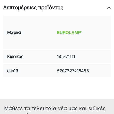
Ύψος :
34mm
Λεπτομέρειες προϊόντος
Πλάτος :
57mm
Μήκος:
85mm
Εγγύηση Eurolamp:
2 Χρόνια/2 Years
Πιστοποιητικά:
Ναι/Yes
Μάρκα
Ένδειξη CE:
Ναι/Yes
Γείωση Αντικειμένου:
Ναι/Yes
Κωδικός
145-71111
ean13
5207227216466
Μάθετε τα τελευταία νέα μας και ειδικές