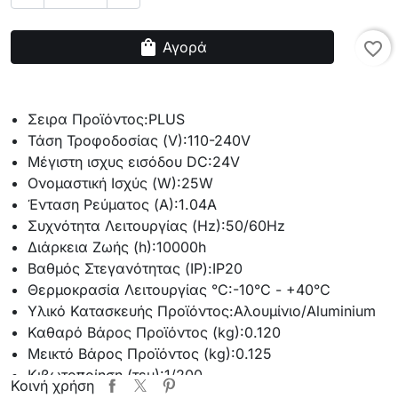
shopping_bag
Αγορά
favorite_border
Σειρα Προϊόντος:
PLUS
Τάση Τροφοδοσίας (V):
110-240V
Μέγιστη ισχυς εισόδου DC:
24V
Ονομαστική Ισχύς (W):
25W
Ένταση Ρεύματος (Α):
1.04A
Συχνότητα Λειτουργίας (Hz):
50/60Hz
Διάρκεια Ζωής (h):
10000h
Βαθμός Στεγανότητας (IP):
IP20
Θερμοκρασία Λειτουργίας °C:
-10°C - +40°C
Υλικό Κατασκευής Προϊόντος:
Αλουμίνιο/Aluminium
Καθαρό Βάρος Προϊόντος (kg):
0.120
Μεικτό Βάρος Προϊόντος (kg):
0.125
Κιβωτοποίηση (τεμ):
1/200
Κοινή χρήση
Συσκευασία:
White Box with Sticker