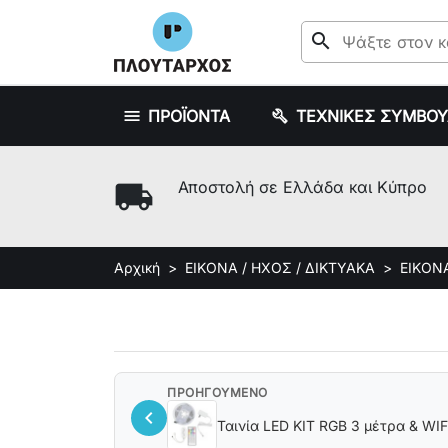
search
ΠΡΟΪΟΝΤΑ
ΤΕΧΝΙΚΕΣ ΣΥΜΒΟ
local_shipping
Αποστολή σε Ελλάδα και Κύπρο
Αρχική
ΕΙΚΟΝΑ / ΗΧΟΣ / ΔΙΚΤΥΑΚΑ
ΕΙΚΟΝ
ΠΡΟΗΓΟΥΜΕΝΟ
chevron_left
Ταινία LED KIT 