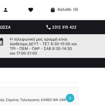

favorite
shopping_bag
Καλάθι:
(0)
phone
ΛΩΣΣΑ
2312 315 422
r_month
Η τηλεφωνική μας γραμμή είναι
διαθέσιμη ΔΕΥΤ - ΤΕΤ 8:30-15:00 και
ΤΡΙ - ΠΕΜ - ΠΑΡ - ΣΑΒ 8:30-14:30
και 17:00-21:00
chevron_right
μμής Σήματος Τηλεόρασης AXRED WA-26R