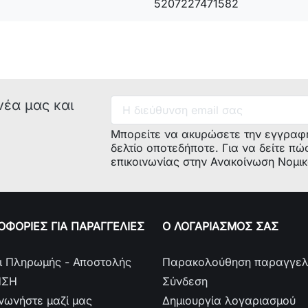
5207227471582
Μεικτό Βάρ
Κιβωτοποίη
Συσκευασί
Ύψος :
1.
Πλάτος :
1
Μήκος:
30
νέα μας και
Κόβεται α
Εγγύηση E
Μπορείτε να ακυρώσετε την εγγραφ
Πιστοποιητ
δελτίο οποτεδήποτε. Για να δείτε πώ
Ένδειξη C
επικοινωνίας στην Ανακοίνωση Νομι
ΦΟΡΙΕΣ ΓΙΑ ΠΑΡΑΓΓΕΛΙΕΣ
Ο ΛΟΓΑΡΙΑΣΜΟΣ ΣΑΣ
ι Πληρωμής - Αποστολής
Παρακολούθηση παραγγελ
ΗΣΗ
Σύνδεση
ινωνήστε μαζί μας
Δημιουργία λογαριασμού