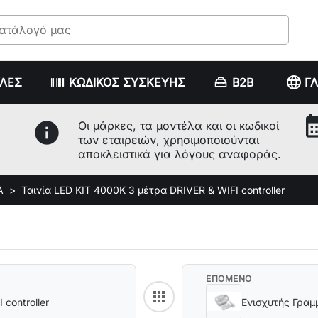
language
ΥΛΕΣ
ΚΩΔΙΚΟΣ ΣΥΣΚΕΥΗΣ
B2B
Γ
calenda
info
Οι μάρκες, τα μοντέλα και οι κωδικοί
των εταιρειών, χρησιμοποιούνται
αποκλειστικά για λόγους αναφοράς.
Α
Ταινία LED KIT 4000K 3 μέτρα DRIVER & WIFI controller
ΕΠΟΜΕΝΟ
apps
Back to category
RGB 3 μέτρα & WIFI controller
Ενισχυτής Γρα