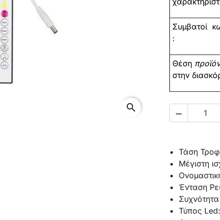
χαρακτηριστι
Συμβατοί
κω
:
Θέση
προϊό
στην διασκό
search

Τάση Τροφ
Μέγιστη ισ
Ονομαστική
Ένταση Ρε
Συχνότητα 
Τύπος Led