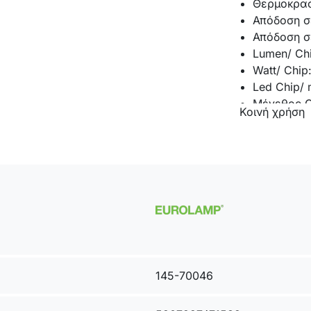
Θερμοκρασ
Απόδοση σ
Απόδοση σ
Lumen/ Ch
Watt/ Chip
Led Chip/ 
Μέγεθος C
Κοινή χρήση
Μάρκα Chi
Χρωματική
Διάρκεια Ζ
Χρόνος Έν
Ρύθμιση Έ
Ενεργειακ
Βαθμός Στε
Θερμοκρασ
Γωνία Δέσ
Υλικό Κατ
145-70046
Πλαστικό/C
Καθαρό Βά