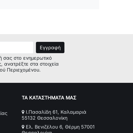
ος Προϊόντος (kg):
0.218
ση (τεμ):
1/20
α:
Color Box
30mm
0mm
00mm
να:
100mm
urolamp:
2 Χρόνια/2 Years
ή σας στο ενημερωτικό
ικά:
Ναι/Yes
ς, ανατρέξτε στα στοιχεία
E:
Ναι/Yes
κού Περιεχομένου.
ΤΑ ΚΑΤΑΣΤΗΜΑΤΑ ΜΑΣ
Ι.Πασαλίδη 61, Καλαμαριά
ίας
55132 Θεσσαλονίκη
Ελ. Βενιζέλου 6, Θέρμη 57001
Θεσσαλονίκη