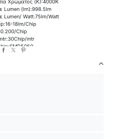
ία Χρώματος (K):
4000K
ε Lumen (lm):
998.5lm
ε Lumen/ Watt:
75lm/Watt
ip:
16-18lm/Chip
:
0.200/Chip
mtr:
30Chip/mtr
hip:
SMD5050
p:
Sanan
 Απόδοση CRI (Ra):
>80
ωής (h):
30000h
αυσης (sec):
0.5sec
ντασης:
Ναι/Yes
ή Κλάση:
G
γανότητας (IP):
IP20
ία Λειτουργίας °C:
-20°C - +40°C
μης:
120°
ασκευής Προϊόντος:
Χαλκός-
opper-Plastic
ρος Προϊόντος (kg):
0.168