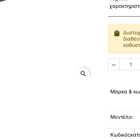
χαρακτηριστ
shopping_bag
Δυστυχ
διαθέσ
καθυστ

search
Μάρκα & κω
Μοντέλο:
Κωδικόςκατ