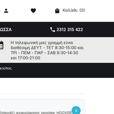

favorite
shopping_bag
Καλάθι:
(0)
phone
ΛΩΣΣΑ
2312 315 422
r_month
Η τηλεφωνική μας γραμμή είναι
διαθέσιμη ΔΕΥΤ - ΤΕΤ 8:30-15:00 και
ΤΡΙ - ΠΕΜ - ΠΑΡ - ΣΑΒ 8:30-14:30
και 17:00-21:00
κούπας
chevron_right
(σπιράλ) αναρρόφησης σκούπας HOOVER