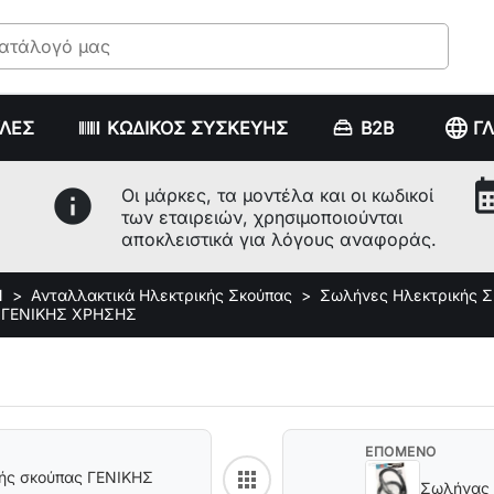
language
ΥΛΕΣ
ΚΩΔΙΚΟΣ ΣΥΣΚΕΥΗΣ
B2B
Γ
calenda
info
Οι μάρκες, τα μοντέλα και οι κωδικοί
των εταιρειών, χρησιμοποιούνται
αποκλειστικά για λόγους αναφοράς.
Ν
Ανταλλακτικά Ηλεκτρικής Σκούπας
Σωλήνες Ηλεκτρικής Σ
ς ΓΕΝΙΚΗΣ ΧΡΗΣΗΣ
ΕΠΟΜΕΝΟ
apps
κής σκούπας ΓΕΝΙΚΗΣ
Back to category
Σωλήνας 