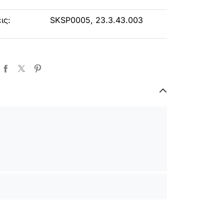
ις:
SKSP000
5
,
23.3.43.003