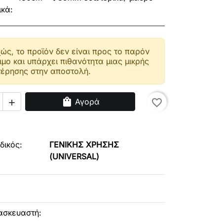
ικά:
ώς, το προϊόν δεν είναι προς το παρόν
ιμο και υπάρχει πιθανότητα μιας μικρής
έρησης στην αποστολή.
shopping_bag
Αγορά
favorite_border

δικός:
ΓΕΝΙΚΗΣ ΧΡΗΣΗΣ
(UNIVERSAL)
ασκευαστή: