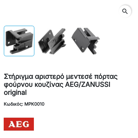
search
Στήριγμα αριστερό μεντεσέ πόρτας
φούρνου κουζίνας AEG/ZANUSSI
original
Κωδικός: MPK0010