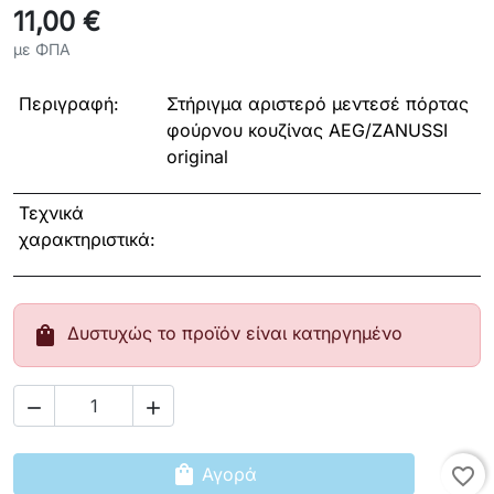
11,00 €
με ΦΠΑ
Περιγραφή:
Στήριγμα αριστερό μεντεσέ πόρτας
φούρνου κουζίνας AEG/ZANUSSI
original
Τεχνικά
χαρακτηριστικά:
shopping_bag
Δυστυχώς το προϊόν είναι κατηργημένο


shopping_bag
Αγορά
favorite_border