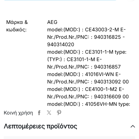
Μάρκα &
AEG
κωδικός:
model:(MOD:) :
CE43003-2-M
E-
Nr./Prod.Nr./PNC:
:
940316825 -
940314020
model:(MOD:) :
CE3101-1-M
type:
(TYP:) : CE3101-1-M
E-
Nr./Prod.Nr./PNC:
:
940316857
model:(MOD:) :
41016VI-WN
E-
Nr./Prod.Nr./PNC:
:
940313092 00
model:(MOD:) :
CE4100-1-M2
E-
Nr./Prod.Nr./PNC:
:
940316609 00
model:(MOD:) :
41056VH-MN
type:
(TYP:) : 41056VH-MN
E-
Κοινή χρήση
Nr./Prod.Nr./PNC:
:
940313132 00
Λεπτομέρειες προϊόντος
model:(MOD:) :
41056VI-M
E-
Nr./Prod.Nr./PNC:
:
940313114