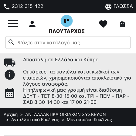
phone
language
2312 315 422
ΓΛΩΣΣΑ

favorite
shopping_bag
search
local_shipping
Αποστολή σε Ελλάδα και Κύπρο
info
Οι μάρκες, τα μοντέλα και οι κωδικοί των
εταιρειών, χρησιμοποιούνται αποκλειστικά για
λόγους αναφοράς.
calendar_month
Η τηλεφωνική μας γραμμή είναι διαθέσιμη
ΔΕΥΤ - ΤΕΤ 8:30-15:00 και ΤΡΙ - ΠΕΜ - ΠΑΡ -
ΣΑΒ 8:30-14:30 και 17:00-21:00
Αρχική
ΑΝΤΑΛΛΑΚΤΙΚΑ ΟΙΚΙΑΚΩΝ ΣΥΣΚΕΥΩΝ
Ανταλλακτικά Κουζίνας
Μεντεσέδες Κουζίνας