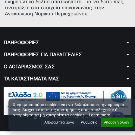
ενημερωτικό δελτίο οποτεδήποτε. Για να δείτε πώς,
ανατρέξτε στα στοιχεία επικοινωνίας στην
Ανακοίνωση Νομικού Περιεχομένου.
arrow_drop_down
ΠΛΗΡΟΦΟΡΙΕΣ
arrow_drop_down
ΠΛΗΡΟΦΟΡΙΕΣ ΓΙΑ ΠΑΡΑΓΓΕΛΙΕΣ
arrow_drop_down
Ο ΛΟΓΑΡΙΑΣΜΟΣ ΣΑΣ
arrow_drop_down
ΤΑ ΚΑΤΑΣΤΗΜΑΤΑ ΜΑΣ
Χρησιμοποιούμε cookies για να βελτιώσουμε την εμπειρία
σας. Διαχειριστείτε τις προτιμήσεις σας, αποδεχτείτε ή
απορρίψτε τα μη απαραίτητα cookies.
Learn more
© 2026 - ploutarxoselectronics.gr
Aπαραίτητα μόνο
Ρυθμίσεις
Αποδοχή όλων
Developed by 01generator