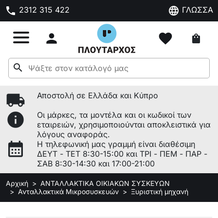
phone
language
2312 315 422
ΓΛΩΣΣΑ

favorite
shopping_bag
search
local_shipping
Αποστολή σε Ελλάδα και Κύπρο
info
Οι μάρκες, τα μοντέλα και οι κωδικοί των
εταιρειών, χρησιμοποιούνται αποκλειστικά για
λόγους αναφοράς.
calendar_month
Η τηλεφωνική μας γραμμή είναι διαθέσιμη
ΔΕΥΤ - ΤΕΤ 8:30-15:00 και ΤΡΙ - ΠΕΜ - ΠΑΡ -
ΣΑΒ 8:30-14:30 και 17:00-21:00
Αρχική
ΑΝΤΑΛΛΑΚΤΙΚΑ ΟΙΚΙΑΚΩΝ ΣΥΣΚΕΥΩΝ
Ανταλλακτικά Μικροσυσκευών
Ξυριστική μηχανή