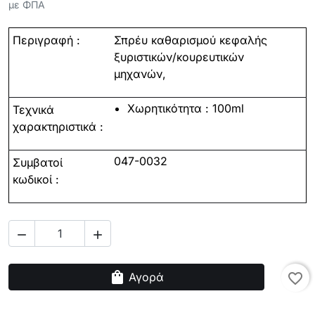
με ΦΠΑ
Περιγραφή :
Σπρέυ καθαρισμού κεφαλής
ξυριστικών/κουρευτικών
μηχανών,
Χωρητικότητα
:
100ml
Τεχνικά
χαρακτηριστικά
:
047-0032
Συμβατοί
κωδικοί
:


shopping_bag
Αγορά
favorite_border