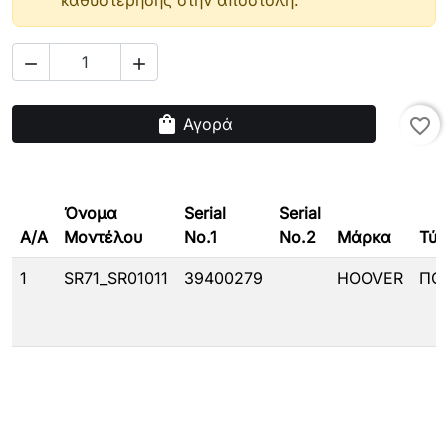
καθυστέρησης στην αποστολή.


shopping_bag
Αγορά
favorite_border
Όνομα
Serial
Serial
A/A
Μοντέλου
No.1
No.2
Μάρκα
Τύπ
1
SR71_SR01011
39400279
HOOVER
ΠΟ