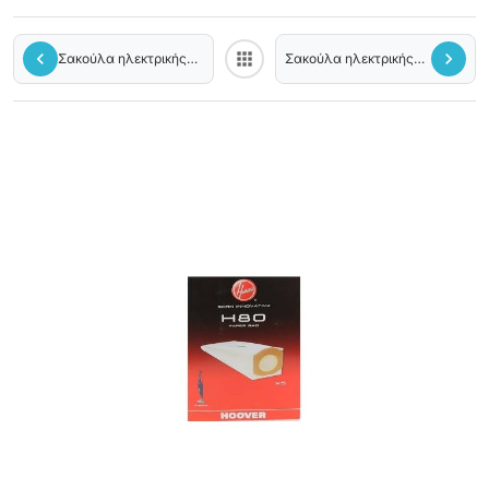
chevron_left
apps
chevron_right
Σακούλα ηλεκτρικής
Σακούλα ηλεκτρικής
Back to category
σκούπας H71
σκούπας H55 Studio
Freespace Evo
HOOVER original
HOOVER original