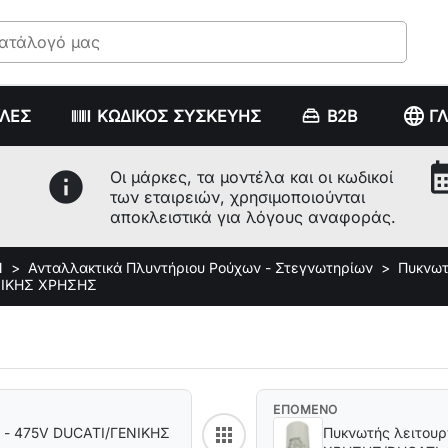
language
ΥΛΕΣ
ΚΩΔΙΚΟΣ ΣΥΣΚΕΥΗΣ
B2B
Γ
calenda
info
Οι μάρκες, τα μοντέλα και οι κωδικοί
των εταιρειών, χρησιμοποιούνται
αποκλειστικά για λόγους αναφοράς.
Ν
Ανταλλακτικά Πλυντήριου Ρούχων - Στεγνωτηρίων
Πυκνωτ
ΕΝΙΚΗΣ ΧΡΗΣΗΣ
ΕΠΟΜΕΝΟ
apps
V - 475V DUCATI/ΓΕΝΙΚΗΣ
Πυκνωτής λειτουρ
Back to category