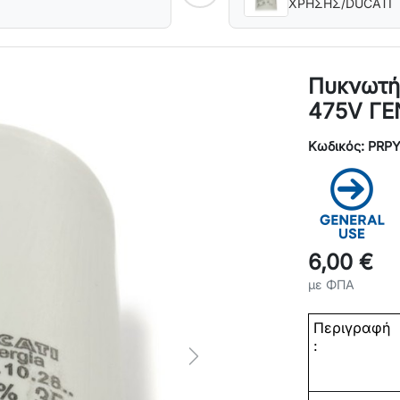
ΧΡΗΣΗΣ/DUCATI
Πυκνωτή
475V ΓΕ
Κωδικός: PRP
6,00 €
με ΦΠΑ
Περιγραφή
:
Next