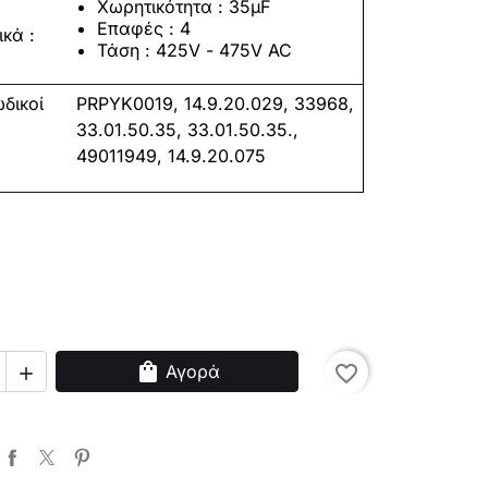
Χωρητικότητα : 35μF
Επαφές : 4
κά :
Τάση
:
425V
- 475V AC
δικοί
PRPYK0019, 14.9.20.029, 33968,
33.01.50.35, 33.01.50.35.,
49011949, 14.9.20.075
shopping_bag
Αγορά
favorite_border
