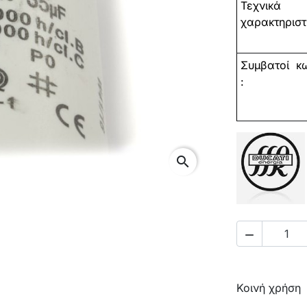
Τεχνικά
χαρακτηριστι
Συμβατοί
κω
:
search

Κοινή χρήση