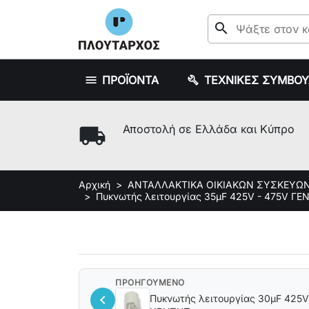
search
ΠΡΟΪΟΝΤΑ
ΤΕΧΝΙΚΕΣ ΣΥΜΒΟ
local_shipping
Αποστολή σε Ελλάδα και Κύπρο
Αρχική
ΑΝΤΑΛΛΑΚΤΙΚΑ ΟΙΚΙΑΚΩΝ ΣΥΣΚΕΥΩ
Πυκνωτής λειτουργίας 35μF 425V - 475V Γ
ΠΡΟΗΓΟΥΜΕΝΟ
chevron_left
Πυκνωτής λειτουργίας 30μF 425