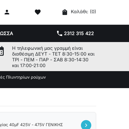

favorite
shopping_bag
Καλάθι:
(0)
phone
ΛΩΣΣΑ
2312 315 422
r_month
Η τηλεφωνική μας γραμμή είναι
διαθέσιμη ΔΕΥΤ - ΤΕΤ 8:30-15:00 και
ΤΡΙ - ΠΕΜ - ΠΑΡ - ΣΑΒ 8:30-14:30
και 17:00-21:00
ές Πλυντηρίων ρούχων
chevron_right
γίας 40μF 425V - 475V ΓΕΝΙΚΗΣ