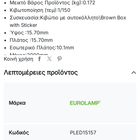
Μεικτό Βάρος Προϊόντος (kg):
0.172
Κιβωτοποίηση (τεμ):
1/150
Συσκευασία:
Κιβώτιο με αυτοκόλλητο\Brown Box
with Sticker
Ύψος :
15.70mm
Πλάτος :
15.70mm
Εσωτερικό Πλάτος:
10.1mm
Μήκος:
2000mm
Κοινή χρήση
Εγγύηση Eurolamp:
5 Χρόνια/5 Years
Πληροφορίες Προιόντων:
18W/M Max
Λεπτομέρειες προϊόντος
Μάρκα
Κωδικός
PLED15157