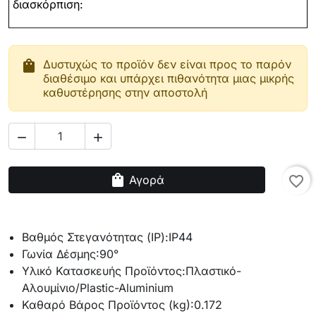
διασκόρπιση:
shopping_bag
Δυστυχώς το προϊόν δεν είναι προς το παρόν
διαθέσιμο και υπάρχει πιθανότητα μιας μικρής
καθυστέρησης στην αποστολή


shopping_bag
Αγορά
favorite_border
Βαθμός Στεγανότητας (IP):
IP44
Γωνία Δέσμης:
90°
Υλικό Κατασκευής Προϊόντος:
Πλαστικό-
Αλουμίνιο/Plastic-Aluminium
Καθαρό Βάρος Προϊόντος (kg):
0.172