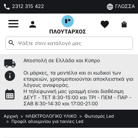
phone
language
2312 315 422
ΓΛΩΣΣΑ

favorite
shopping_bag
search
local_shipping
Αποστολή σε Ελλάδα και Κύπρο
info
Οι μάρκες, τα μοντέλα και οι κωδικοί των
εταιρειών, χρησιμοποιούνται αποκλειστικά για
λόγους αναφοράς.
calendar_month
Η τηλεφωνική μας γραμμή είναι διαθέσιμη
ΔΕΥΤ - ΤΕΤ 8:30-15:00 και ΤΡΙ - ΠΕΜ - ΠΑΡ -
ΣΑΒ 8:30-14:30 και 17:00-21:00
Αρχική
ΗΛΕΚΤΡΟΛΟΓΙΚΟ ΥΛΙΚΟ
Φωτισμός Led
Προφίλ αλουμινίου για ταινίες Led